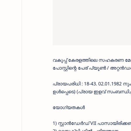
വകുപ്പ് കേരളത്തിലെ സഹകരണ മ
പോസ്റ്റിന്റെ പേര് പ്യൂൺ / അറ്റൻഡ
പ്രായപരിധി : 18-43. 02.01.1982 നു
ഉൾപ്പെടെ) (പ്രായ ഇളവ് സംബന്ധി
യോഗ്യതകൾ
1) സ്റ്റാൻഡേർഡ് VII പാസായിരിക്ക
2) സൈക്ലിംഗിൽ പരിജ്ഞാനം