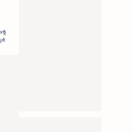
്റെ
റർ