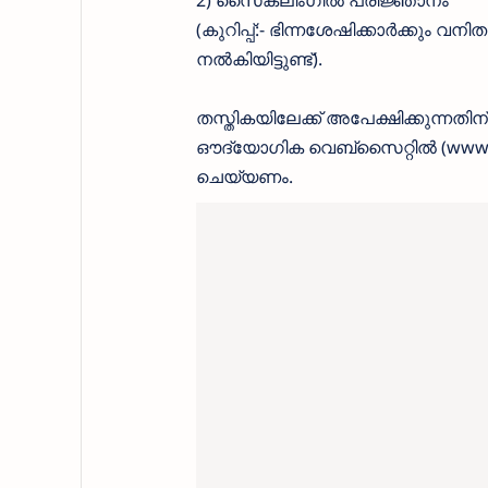
(കുറിപ്പ്:- ഭിന്നശേഷിക്കാർക്കും 
നൽകിയിട്ടുണ്ട്).
തസ്തികയിലേക്ക് അപേക്ഷിക്കുന്നതി
ഔദ്യോഗിക വെബ്‌സൈറ്റിൽ (www.kera
ചെയ്യണം.