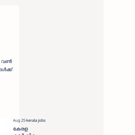
ൽ വൺ
ൾക്ക്
കേരള