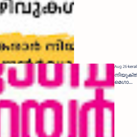
വിവിധ
ജോലി
ഒഴിവുകള്‍;ക
രാർ നിയമനം
നിയുക്ത
മെഗാ
തൊഴിൽ 
വഴി ജോല
നേടാം|N
THI 2025 
thazhil m