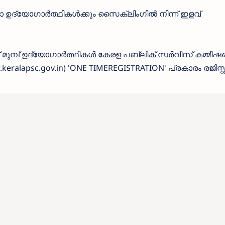
വനിതാ ഉദ്യോഗാർത്ഥികൾക്കും സൈക്ലിംഗിൽ നിന്ന് ഇളവ്
ന് മുമ്പ് ഉദ്യോഗാർത്ഥികൾ കേരള പബ്ലിക് സർവീസ് കമ്മീഷന
lapsc.gov.in) 'ONE TIMEREGISTRATION' പ്രകാരം രജിസ്റ്