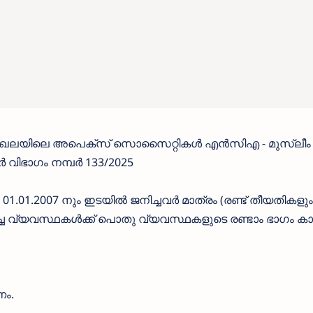
േഖലയിലെ അപെക്സ് സൊസൈറ്റികൾ എൻ‌സി‌എ - മുസ്ലീം
ർ വിഭാഗം നമ്പർ 133/2025
ം 01.01.2007 നും ഇടയിൽ ജനിച്ചവർ മാത്രം (രണ്ട് തീയതികളും
ച്ച വ്യവസ്ഥകൾക്ക് പൊതു വ്യവസ്ഥകളുടെ രണ്ടാം ഭാഗം ക
ണം.