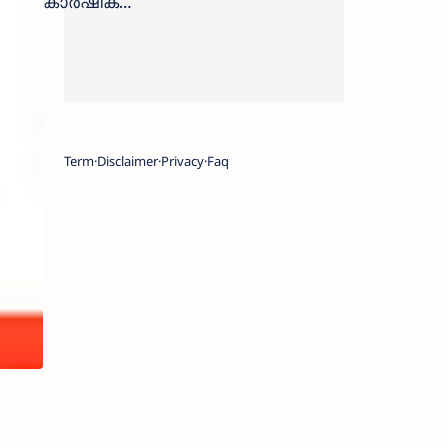
കാർഷിക
സർവകലാ
ശാലയിൽ
ജോലി
നേടാം| KAU
Skilled
assistant job
Term
Disclaimer
Privacy
Faq
vacancy apply
now