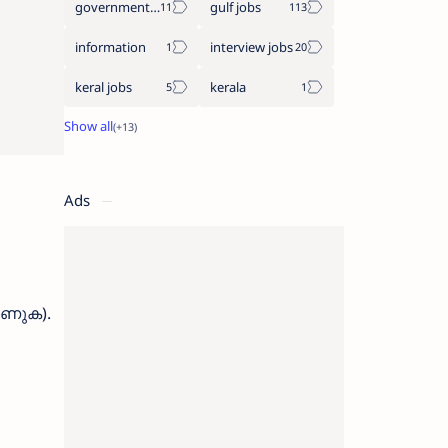
government jobs
gulf jobs
information
interview jobs
keral jobs
kerala
Ads
ാണുക).