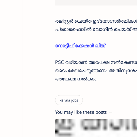
രജിസ്റ്റർ ചെയ്ത ഉദ്യോഗാർത്ഥി
പ്രൊഫൈലിൽ ലോഗിൻ ചെയ്ത് അപേ
നോട്ടിഫിക്കേഷൻ ലിങ്ക്
PSC വഴിയാണ് അപേക്ഷ നൽകേണ്ട
ടൈം രേഖപ്പെടുത്തണം അതിനുശേഷം ല
അപേക്ഷ നൽകാം.
You may like these posts