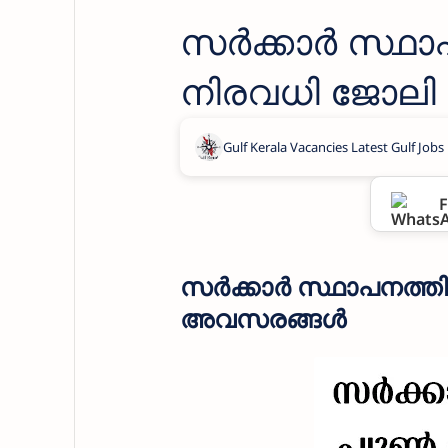
സർക്കാർ സ്ഥാ
നിരവധി ജോലി
government job
F
സർക്കാർ സ്ഥാപനത്തി
അവസരങ്ങൾ