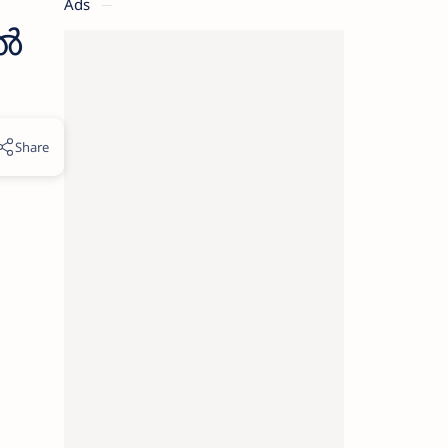
Ads
തൽ