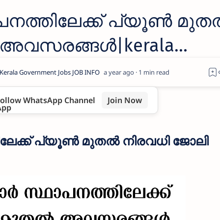
പനത്തിലേക്ക് പ്യൂൺ മു
 അവസരങ്ങൾ|kerala
s 2025
a year ago
1
ollow WhatsApp Channel
Join Now
ലേക്ക് പ്യൂൺ മുതൽ നിരവധി ജോലി