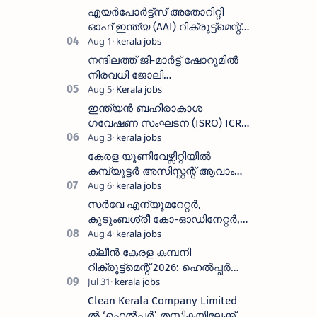
ഒഴിവുകൾ
എയർപോർട്ട്സ് അതോറിറ്റി
ഓഫ് ഇന്ത്യ (AAI) റിക്രൂട്ട്മെന്റ്
2026: 800+ ഒഴിവുകൾ,
അപേക്ഷിക്കാനുള്ള അവസാന
നന്ദിലത്ത് ജി-മാർട്ട് ഷോറൂമിൽ
തീയതി സെപ്റ്റംബർ 7
നിരവധി ജോലി
ഒഴിവുകൾ|Nandilath G-Mart
Showroom vacancies 2026
ഇന്ത്യൻ ബഹിരാകാശ
ഗവേഷണ സംഘടന (ISRO) ICRB
യിൽ ജോലി അവസരം :ശമ്പളം
25, 500 രൂപ മുതൽ
കേരള യൂണിവേഴ്സിറ്റിയിൽ
കമ്പ്യൂട്ടർ അസിസ്റ്റന്റ് ആവാം
:അവസാന തീയതി: ഓഗസ്റ്റ് 5 ന്
സർവേ എന്യൂമറേറ്റർ,
കുടുംബശ്രീ കോ-ഓഡിനേറ്റർ,
ആശ വർക്കർ ഒഴിവുകളിൽ
അപേക്ഷിക്കാം
ക്ലീൻ കേരള കമ്പനി
റിക്രൂട്ട്മെന്റ് 2026: ഹെൽപ്പർ
തസ്തികയിലേക്ക് ഓഗസ്റ്റ് 5-ന്
വാക്ക് ഇൻ ഇന്റർവ്യൂ
Clean Kerala Company Limited
ൽ ‘ഹെൽപ്പർ’ തസ്തികയിലേക്ക്