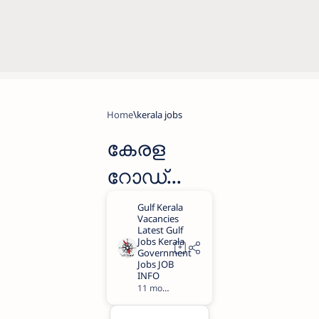
Home
kerala jobs
കേരള
റോഡ്
ഫണ്ട്
ബോര്‍ഡി
ൽ ജോലി
അവസര
11 months ago
1
ങ്ങൾ