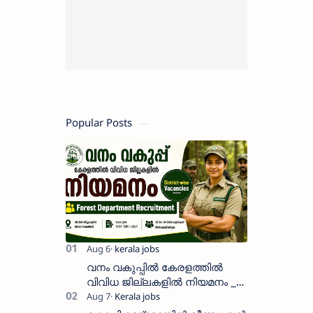
Popular Posts
വനം വകുപ്പിൽ കേരളത്തിൽ
വിവിധ ജില്ലകളിൽ നിയമനം _
Forest Department Recruitment |
District-wise Vacancies