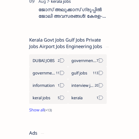
തസ്തികയിലേക്ക് ഓഗസ്റ്റ് 5-ന്
വാക്ക് ഇൻ ഇന്റർവ്യൂ
ജോസ് അലുക്കാസ് ഗ്രൂപ്പിൽ
ജോലി അവസരങ്ങൾ! കേരള-
തമിഴ്നാട് റീജിയണിൽ
സെയിൽസ്, സപ്പോർട്ട് സ്റ്റാഫ്
റിക്രൂട്ട്മെന്റ്
Kerala Govt Jobs Gulf Jobs Private
Jobs Airport Jobs Engineering Jobs
DUBAI JOBS
government information
government jobs
gulf jobs
information
interview jobs
keral jobs
kerala
Ads