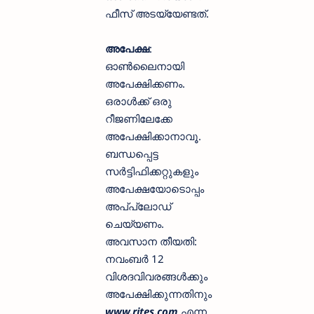
ഫീസ് അടയ്യേണ്ടത്.
അപേക്ഷ
:
ഓൺലൈനായി
അപേക്ഷിക്കണം.
ഒരാൾക്ക് ഒരു
റീജണിലേക്കേ
അപേക്ഷിക്കാനാവൂ.
ബന്ധപ്പെട്ട
സർട്ടിഫിക്കറ്റുകളും
അപേക്ഷയോടൊപ്പം
അപ്‌പ്ലോഡ്
ചെയ്യണം.
അവസാന തീയതി:
നവംബർ 12
വിശദവിവരങ്ങൾക്കും
അപേക്ഷിക്കുന്നതിനും
www.rites.com
എന്ന