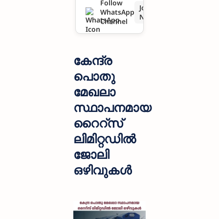
Follow
Join
WhatsApp
ജോലി
Now
Channel
ഒഴിവുകൾ
കേന്ദ്ര
പൊതു
മേഖലാ
സ്ഥാപനമായ
റൈറ്‌സ്
ലിമിറ്റഡിൽ
ജോലി
ഒഴിവുകൾ