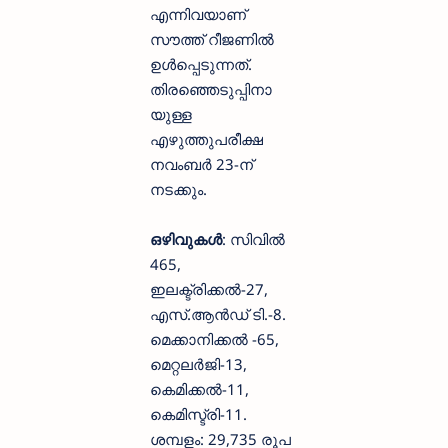
എന്നിവയാണ്
സൗത്ത് റീജണിൽ
ഉൾപ്പെടുന്നത്.
തിരഞ്ഞെടുപ്പിനാ
യുള്ള
എഴുത്തുപരീക്ഷ
നവംബർ 23-ന്
നടക്കും.
ഒഴിവുകൾ
: സിവിൽ
465,
ഇലക്ട്രിക്കൽ-27,
എസ്.ആൻഡ് ടി.-8.
മെക്കാനിക്കൽ -65,
മെറ്റലർജി-13,
കെമിക്കൽ-11,
കെമിസ്ട്ര‌ി-11.
ശമ്പളം: 29,735 രൂപ