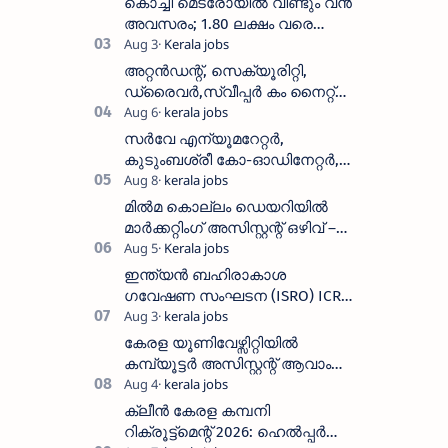
കൊച്ചി മെട്രോയിൽ വീണ്ടും വൻ
അവസരം; 1.80 ലക്ഷം വരെ
ശമ്പളം വാങ്ങാം, യോഗ്യത
അറിയാം
അറ്റൻഡന്റ്, സെക്യൂരിറ്റി,
ഡ്രൈവർ,സ്വീപ്പർ കം നൈറ്റ്
വാച്ച്മാൻ തുടങ്ങി നിരവധി
ഒഴിവുകൾ
സർവേ എന്യൂമറേറ്റർ,
കുടുംബശ്രീ കോ-ഓഡിനേറ്റർ,
ആശ വർക്കർ ഒഴിവുകളിൽ
അപേക്ഷിക്കാം
മിൽമ കൊല്ലം ഡെയറിയിൽ
മാർക്കറ്റിംഗ് അസിസ്റ്റന്റ് ഒഴിവ് –
വാക്ക് ഇൻ ഇന്റർവ്യൂ ഓഗസ്റ്റ്
11-ന്
ഇന്ത്യൻ ബഹിരാകാശ
ഗവേഷണ സംഘടന (ISRO) ICRB
യിൽ ജോലി അവസരം :ശമ്പളം
25, 500 രൂപ മുതൽ
കേരള യൂണിവേഴ്സിറ്റിയിൽ
കമ്പ്യൂട്ടർ അസിസ്റ്റന്റ് ആവാം
:അവസാന തീയതി: ഓഗസ്റ്റ് 5 ന്
ക്ലീൻ കേരള കമ്പനി
റിക്രൂട്ട്മെന്റ് 2026: ഹെൽപ്പർ