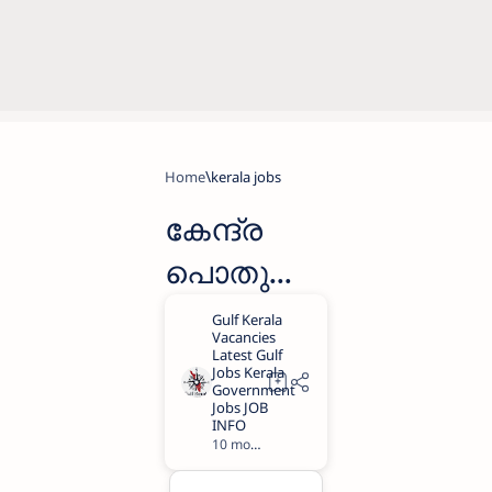
Home
kerala jobs
കേന്ദ്ര
പൊതു
മേഖലാ
സ്ഥാപന
മായ
റൈറ്‌സ്
10 months ago
1
ലിമിറ്റഡിൽ