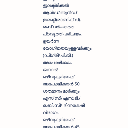
ഇലക്ട്രിക്കൽ
ആൻഡ് ആൻഡ്
ഇലക്ട്രോണിക്സ്).
രണ്ട് വർഷത്തെ
പ്രവൃത്തിപരിചയം.
ഉയർന്ന
യോഗ്യതയുള്ളവർക്കും
(ഡിഗ്രി/പി.ജി.)
അപേക്ഷിക്കാം.
ജനറൽ
ഒഴിവുകളിലേക്ക്
അപേക്ഷിക്കാൻ 50
ശതമാനം മാർക്കും
എസ്.സി/എസ്.ടി./
ഒ.ബി.സി/ ഭിന്നശേഷി
വിഭാഗം
ഒഴിവുകളിലേക്ക്
അപേക്ഷിക്കാൻ 45