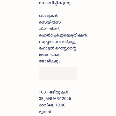
സംഘടിപ്പിക്കുന്നു
ഒഴിവുകൾ :
സെയിൽസ്,
ക്യാഷ്യർ,
ഹെൽപ്പേർ,ഇലെക്ട്രിക്ഷൻ,
സൂപ്പർവൈസർ,മറ്റു
ഹോട്ടൽ റെസ്റ്റോറന്റ്
മേഖലയിലെ
ജോലികളും
100+ ഒഴിവുകൾ
05 JANUARY 2026
രാവിലെ 10.00
മുതൽ