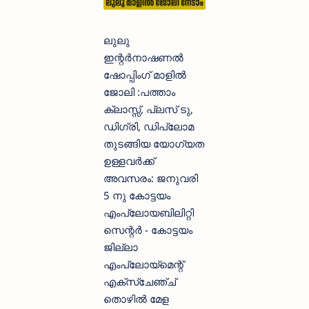
ലുലു
ഇന്റർനാഷണൽ
ഷോപ്പിംഗ് മാളിൽ
ജോലി :പത്താം
ക്ലാസ്സ്‌, പ്ലസ് ടു,
ഡിഗ്രി, ഡിപ്ലോമ
തുടങ്ങിയ യോഗ്യത
ഉള്ളവർക്ക്
അവസരം: ജനുവരി
5 നു കോട്ടയം
എംപ്ലോയബിലിറ്റി
സെന്റർ - കോട്ടയം
ജില്ലാ
എംപ്ലോയ്‌മെന്റ്
എക്സ്ചേഞ്ച്
തൊഴിൽ മേള