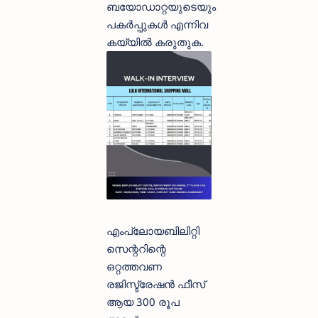
ബയോഡാറ്റയുടെയും
പകർപ്പുകൾ എന്നിവ
കയ്യിൽ കരുതുക.
എംപ്ലോയബിലിറ്റി
സെന്ററിന്റെ
ഒറ്റത്തവണ
രജിസ്ട്രേഷൻ ഫീസ്
ആയ 300 രൂപ