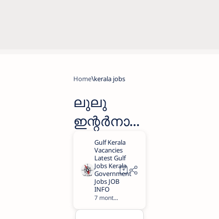
Home
kerala jobs
ലുലു
ഇന്റർനാഷ
ണൽ
ഷോപ്പിംഗ്
മാളിൽ
ജോലി
7 months ago
1
നേടാൻ