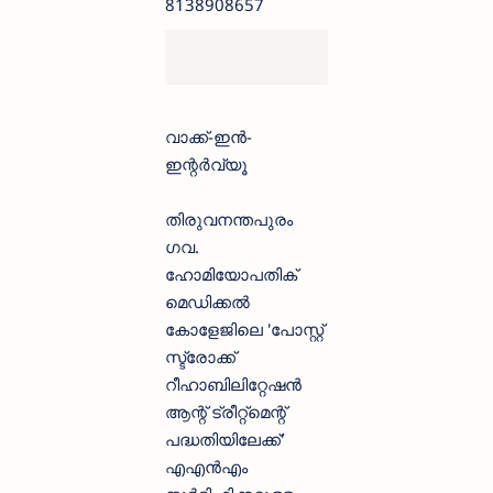
8138908657
വാക്ക്-ഇൻ-
ഇന്റർവ്യൂ
തിരുവനന്തപുരം
ഗവ.
ഹോമിയോപതിക്
മെഡിക്കൽ
കോളേജിലെ 'പോസ്റ്റ്
സ്ട്രോക്ക്
റീഹാബിലിറ്റേഷൻ
ആന്റ് ട്രീറ്റ്മെന്റ്
പദ്ധതിയിലേക്ക്'
എഎൻഎം