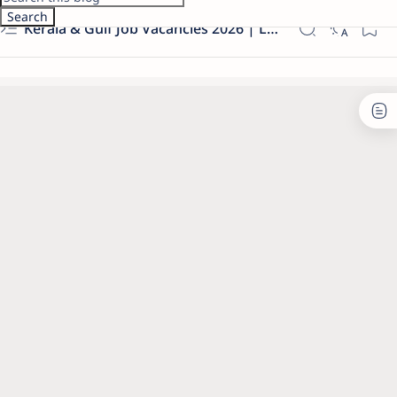
Kerala & Gulf Job Vacancies 2026 | Latest Govt & Private Jobs