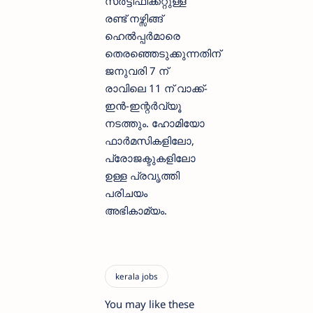
സർട്ടിഫിക്കറ്റുള്ള
രണ്ട് നഴ്സിങ്ങ്
ഹെൽപ്പർമാരെ
തെരഞ്ഞെടുക്കുന്നതിന്
ജനുവരി 7 ന്
രാവിലെ 11 ന് വാക്ക്-
ഇൻ-ഇന്റർവ്യൂ
നടത്തും. ഹോമിയോ
ഫാർമസികളിലോ,
പ്രോജക്ടുകളിലോ
ഉള്ള പ്രവൃത്തി
പരിചയം
അഭികാമ്യം.
You may like these