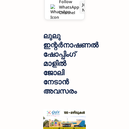
Follow
Join
WhatsApp
അവസരം
Now
Channel
ലുലു
ഇന്റർനാഷണൽ
ഷോപ്പിംഗ്
മാളിൽ
ജോലി
നേടാൻ
അവസരം