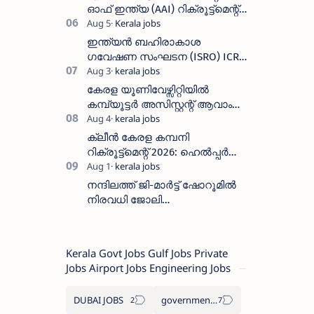
ഓഫ് ഇന്ത്യ (AAI) റിക്രൂട്ട്മെന്റ്
2026: 800+ ഒഴിവുകൾ,
അപേക്ഷിക്കാനുള്ള അവസാന
ഇന്ത്യൻ ബഹിരാകാശ
തീയതി സെപ്റ്റംബർ 7
ഗവേഷണ സംഘടന (ISRO) ICRB
യിൽ ജോലി അവസരം :ശമ്പളം
25, 500 രൂപ മുതൽ
കേരള യൂണിവേഴ്സിറ്റിയിൽ
കമ്പ്യൂട്ടർ അസിസ്റ്റന്റ് ആവാം
:അവസാന തീയതി: ഓഗസ്റ്റ് 5 ന്
ക്ലീൻ കേരള കമ്പനി
റിക്രൂട്ട്മെന്റ് 2026: ഹെൽപ്പർ
തസ്തികയിലേക്ക് ഓഗസ്റ്റ് 5-ന്
വാക്ക് ഇൻ ഇന്റർവ്യൂ
നന്ദിലത്ത് ജി-മാർട്ട് ഷോറൂമിൽ
നിരവധി ജോലി
ഒഴിവുകൾ|Nandilath G-Mart
Showroom vacancies 2026
Kerala Govt Jobs Gulf Jobs Private
Jobs Airport Jobs Engineering Jobs
DUBAI JOBS
government information