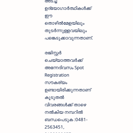
അടച്ച്
ഉദ്യോഗാർത്ഥികൾക്ക്
ഈ
തൊഴിൽമേളയിലും
തുടർന്നുള്ളവയിലും
പങ്കെടുക്കാവുന്നതാണ്.
രജിസ്റ്റർ
ചെയ്യാത്തവർക്ക്
അന്നേദിവസം Spot
Registration
സൗകര്യം
ഉണ്ടായിരിക്കുന്നതാണ്
കൂടുതൽ
വിവരങ്ങൾക്ക് താഴെ
നൽകിയ നമ്പറിൽ
ബന്ധപെടുക :0481-
2563451,