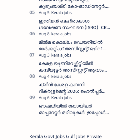
കുടുംബശ്രീ കോ-ഓഡിനേറ്റർ,
ആശ വർക്കർ ഒഴിവുകളിൽ
അപേക്ഷിക്കാം
ഇന്ത്യൻ ബഹിരാകാശ
ഗവേഷണ സംഘടന (ISRO) ICRB
യിൽ ജോലി അവസരം :ശമ്പളം
25, 500 രൂപ മുതൽ
മിൽമ കൊല്ലം ഡെയറിയിൽ
മാർക്കറ്റിംഗ് അസിസ്റ്റന്റ് ഒഴിവ് –
വാക്ക് ഇൻ ഇന്റർവ്യൂ ഓഗസ്റ്റ്
11-ന്
കേരള യൂണിവേഴ്സിറ്റിയിൽ
കമ്പ്യൂട്ടർ അസിസ്റ്റന്റ് ആവാം
:അവസാന തീയതി: ഓഗസ്റ്റ് 5 ന്
ക്ലീൻ കേരള കമ്പനി
റിക്രൂട്ട്മെന്റ് 2026: ഹെൽപ്പർ
തസ്തികയിലേക്ക് ഓഗസ്റ്റ് 5-ന്
വാക്ക് ഇൻ ഇന്റർവ്യൂ
ഔഷധിയിൽ ബോയിലർ
ഓപ്പറേറ്റർ ഒഴിവുകൾ: ഇപ്പോൾ
അപേക്ഷിക്കാം | 2 സീറ്റുകൾ |
ശമ്പളം 19,750/
Kerala Govt Jobs Gulf Jobs Private