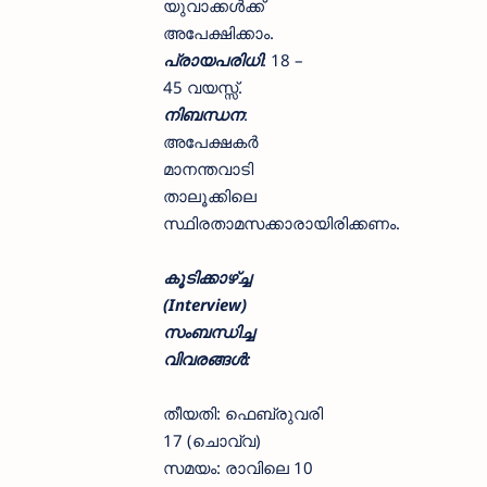
യുവാക്കൾക്ക്
അപേക്ഷിക്കാം.
പ്രായപരിധി
: 18 –
45 വയസ്സ്.
നിബന്ധന
:
അപേക്ഷകർ
മാനന്തവാടി
താലൂക്കിലെ
സ്ഥിരതാമസക്കാരായിരിക്കണം.
കൂടിക്കാഴ്ച്ച
(Interview)
സംബന്ധിച്ച
വിവരങ്ങൾ:
തീയതി: ഫെബ്രുവരി
17 (ചൊവ്വ)
സമയം: രാവിലെ 10