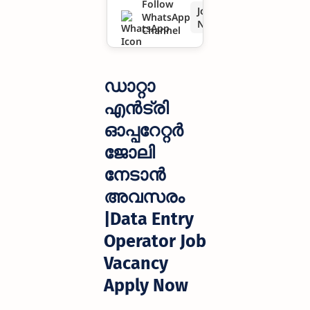
Follow
Join
WhatsApp
Operator
Now
Channel
Job
Vacancy
ഡാറ്റാ
Apply Now
എൻട്രി
ഓപ്പറേറ്റർ
ജോലി
നേടാൻ
അവസരം
|Data Entry
Operator Job
Vacancy
Apply Now