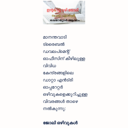
മാനന്തവാടി
ട്രൈബൽ
ഡവലപ്‌മെന്റ്
ഓഫീസിന് കീഴിലുള്ള
വിവിധ
കേന്ദ്രങ്ങളിലെ
ഡാറ്റാ എൻട്രി
ഓപ്പറേറ്റർ
ഒഴിവുകളെക്കുറിച്ചുള്ള
വിവരങ്ങൾ താഴെ
നൽകുന്നു:
ജോലി ഒഴിവുകൾ