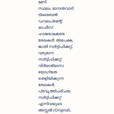
മണി
സ്ഥലം: മാനന്തവാടി
ട്രൈബൽ
ഡവലപ്‌മെന്റ്
ഓഫീസ്
ഹാജരാക്കേണ്ട
രേഖകൾ: അപേക്ഷ,
ജാതി സർട്ടിഫിക്കറ്റ്,
വരുമാന
സർട്ടിഫിക്കറ്റ്,
വിദ്യാഭ്യാസ
യോഗ്യത
തെളിയിക്കുന്ന
രേഖകൾ,
പ്രവൃത്തിപരിചയ
സർട്ടിഫിക്കറ്റ്
എന്നിവയുടെ
അസ്സൽ (Original).