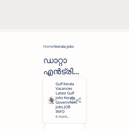
Home
kerala jobs
ഡാറ്റാ
എൻട്രി
ഓപ്പറേറ്റർ
ജോലി
നേടാൻ
അവസരം
6 months ago
1
|Data Entry