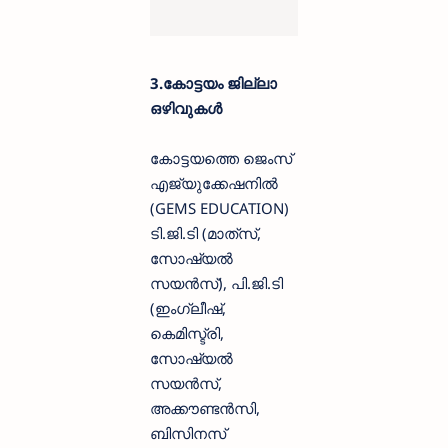
3.കോട്ടയം ജില്ലാ
ഒഴിവുകൾ
കോട്ടയത്തെ ജെംസ്
എജ്യുക്കേഷനിൽ
(GEMS EDUCATION)
ടി.ജി.ടി (മാത്‌സ്,
സോഷ്യൽ
സയൻസ്), പി.ജി.ടി
(ഇംഗ്ലീഷ്,
കെമിസ്ട്രി,
സോഷ്യൽ
സയൻസ്,
അക്കൗണ്ടൻസി,
ബിസിനസ്