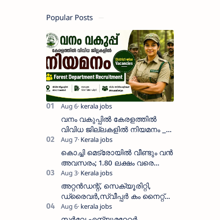
Popular Posts
വനം വകുപ്പിൽ കേരളത്തിൽ
വിവിധ ജില്ലകളിൽ നിയമനം _
Forest Department Recruitment |
District-wise Vacancies
കൊച്ചി മെട്രോയിൽ വീണ്ടും വൻ
അവസരം; 1.80 ലക്ഷം വരെ
ശമ്പളം വാങ്ങാം, യോഗ്യത
അറിയാം
അറ്റൻഡന്റ്, സെക്യൂരിറ്റി,
ഡ്രൈവർ,സ്വീപ്പർ കം നൈറ്റ്
വാച്ച്മാൻ തുടങ്ങി നിരവധി
ഒഴിവുകൾ
സർവേ എന്യൂമറേറ്റർ,