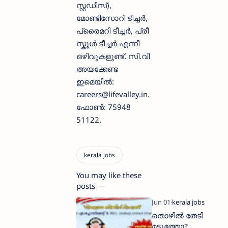
സ്റ്റഡീസ്),
മോണ്ടിസോറി ടീച്ചർ,
പ്രൈമറി ടീച്ചർ, പ്രീ
സ്കൂൾ ടീച്ചർ എന്നീ
ഒഴിവുകളുണ്ട്. സി.വി
അയക്കേണ്ട
ഇമെയിൽ:
careers@lifevalley.in.
ഫോൺ: 75948
51122.
You may like these
posts
തൊഴിൽ തേടി
മടുത്തോ?