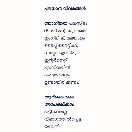
പ്രധാന വിവരങ്ങൾ
യോഗ്യത
: പ്ലസ് ടു
(Plus Two). കൂടാതെ
ഇംഗ്ലീഷ്, മലയാളം
ടൈപ്പ് റൈറ്റിംഗ്,
ഡാറ്റാ എൻട്രി,
ഇന്റർനെറ്റ്
എന്നിവയിൽ
പരിജ്ഞാനം
ഉണ്ടായിരിക്കണം.
ആർക്കൊക്കെ
അപേക്ഷിക്കാം:
പട്ടികവർഗ്ഗ
വിഭാഗത്തിൽപ്പെട്ട
യുവതി-