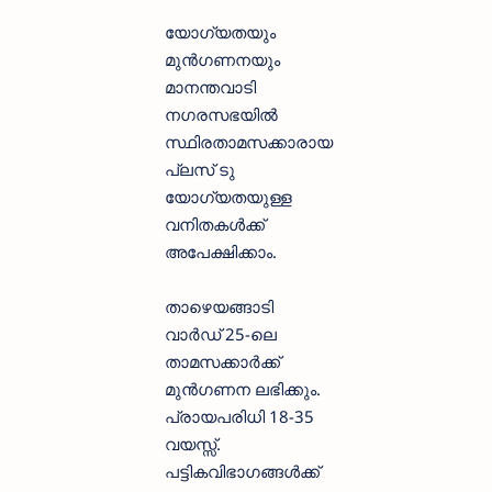
യോഗ്യതയും
മുൻഗണനയും
മാനന്തവാടി
നഗരസഭയിൽ
സ്ഥിരതാമസക്കാരായ
പ്ലസ് ടു
യോഗ്യതയുള്ള
വനിതകൾക്ക്
അപേക്ഷിക്കാം.
താഴെയങ്ങാടി
വാർഡ് 25-ലെ
താമസക്കാർക്ക്
മുൻഗണന ലഭിക്കും.
പ്രായപരിധി 18-35
വയസ്സ്.
പട്ടികവിഭാഗങ്ങൾക്ക്