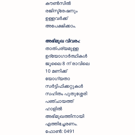
കൗൺസിൽ
രജിസ്ട്രേഷനും
ഉള്ളവർക്ക്
അപേക്ഷിക്കാം.
അഭിമുഖ വിവരം:
താത്പര്യമുള്ള
ഉദ്യോഗാർത്ഥികൾ
ജൂലൈ 8 ന് രാവിലെ
10 മണിക്ക്
യോഗ്യതാ
സർട്ടിഫിക്കറ്റുകൾ
സഹിതം പുതുശ്ശേരി
പഞ്ചായത്ത്
ഹാളിൽ
അഭിമുഖത്തിനായി
എത്തിച്ചേരണം.
ഫോൺ: 0491