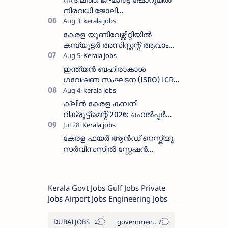
നന്ദിലത്ത് ജി-മാർട്ട് ഷോറൂമിൽ
തീയതി സെപ്റ്റംബർ 7
നിരവധി ജോലി
ഒഴിവുകൾ|Nandilath G-Mart
Showroom vacancies 2026
കേരള യൂണിവേഴ്സിറ്റിയിൽ
കമ്പ്യൂട്ടർ അസിസ്റ്റന്റ് ആവാം
:അവസാന തീയതി: ഓഗസ്റ്റ് 5 ന്
ഇന്ത്യൻ ബഹിരാകാശ
ഗവേഷണ സംഘടന (ISRO) ICRB
യിൽ ജോലി അവസരം :ശമ്പളം
25, 500 രൂപ മുതൽ
ക്ലീൻ കേരള കമ്പനി
റിക്രൂട്ട്മെന്റ് 2026: ഹെൽപ്പർ
തസ്തികയിലേക്ക് ഓഗസ്റ്റ് 5-ന്
വാക്ക് ഇൻ ഇന്റർവ്യൂ
കേരള ഫയർ ആൻഡ് റെസ്ക്യൂ
സർവീസസിൽ സ്റ്റേഷൻ
ഓഫീസർ (ട്രെയിനി) നിയമനം
2026 - അപേക്ഷിക്കുക
Kerala Govt Jobs Gulf Jobs Private
Jobs Airport Jobs Engineering Jobs
DUBAI JOBS
government information