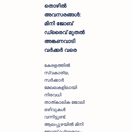
തൊഴിൽ
അവസരങ്ങൾ:
മിനി ജോബ്
ഡ്രൈവ് മുതൽ
അങ്കണവാടി
വർക്കർ വരെ
കേരളത്തിൽ
സ്വകാര്യ,
സർക്കാർ
മേഖലകളിലായി
നിരവധി
താത്കാലിക ജോലി
ഒഴിവുകൾ
വന്നിട്ടുണ്ട്.
ആലപ്പുഴയിൽ മിനി
ജോബ് ഡ്രൈവും