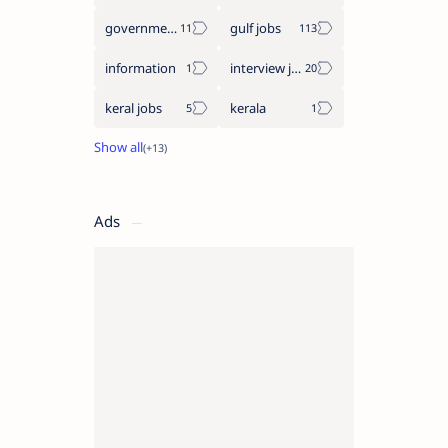
government jobs
gulf jobs
information
interview jobs
keral jobs
kerala
Ads