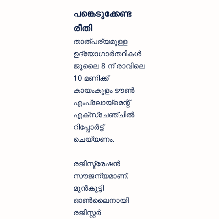
പങ്കെടുക്കേണ്ട
രീതി
താത്പര്യമുള്ള
ഉദ്യോഗാർത്ഥികൾ
ജൂലൈ 8 ന് രാവിലെ
10 മണിക്ക്
കായംകുളം ടൗൺ
എംപ്ലോയ്മെന്റ്
എക്സ്ചേഞ്ചിൽ
റിപ്പോർട്ട്
ചെയ്യണം.
രജിസ്ട്രേഷൻ
സൗജന്യമാണ്.
മുൻകൂട്ടി
ഓൺലൈനായി
രജിസ്റ്റർ