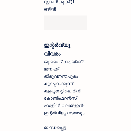
സ്റ്റാഫ്/കുക്ക് (1
ഒഴിവ്)
ഇന്റർവ്യൂ
വിവരം
ജൂലൈ 7 ഉച്ചയ്ക്ക് 2
മണിക്ക്
തിരുവനന്തപുരം
കുടപ്പനക്കുന്ന്
കളക്ടറേറ്റിലെ മിനി
കോൺഫറൻസ്
ഹാളിൽ വാക്ക്-ഇൻ-
ഇന്റർവ്യൂ നടത്തും.
ബന്ധപ്പെട്ട