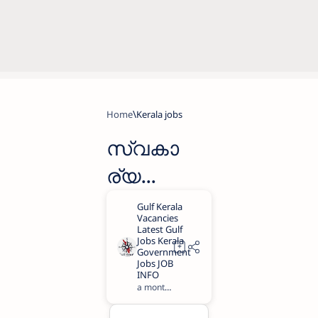
Home
Kerala jobs
സ്വകാ
ര്യ
സ്ഥാപന
ങ്ങളിലും
സർക്കാർ
സ്ഥാപന
a month ago
2
ങ്ങളിലും