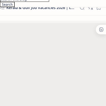
Kerala & Gulf Job Vacancies 2026 | Latest Govt & Private Jobs