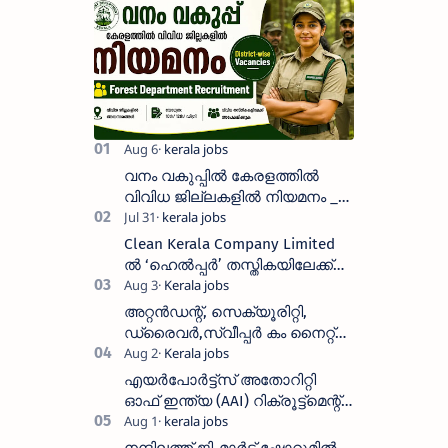
വനം വകുപ്പിൽ കേരളത്തിൽ
വിവിധ ജില്ലകളിൽ നിയമനം _
Forest Department Recruitment |
District-wise Vacancies
Clean Kerala Company Limited
ൽ ‘ഹെൽപ്പർ’ തസ്തികയിലേക്ക്
വാക്ക്-ഇൻ ഇന്റർവ്യൂ
നടത്തുന്നു
അറ്റൻഡന്റ്, സെക്യൂരിറ്റി,
ഡ്രൈവർ,സ്വീപ്പർ കം നൈറ്റ്
വാച്ച്മാൻ തുടങ്ങി നിരവധി
ഒഴിവുകൾ
എയർപോർട്ട്സ് അതോറിറ്റി
ഓഫ് ഇന്ത്യ (AAI) റിക്രൂട്ട്മെന്റ്
2026: 800+ ഒഴിവുകൾ,
അപേക്ഷിക്കാനുള്ള അവസാന