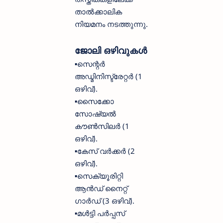
താൽക്കാലിക
നിയമനം നടത്തുന്നു.
ജോലി ഒഴിവുകൾ
▪️സെന്റർ
അഡ്മിനിസ്ട്രേറ്റർ (1
ഒഴിവ്).
▪️സൈക്കോ
സോഷ്യൽ
കൗൺസിലർ (1
ഒഴിവ്).
▪️കേസ് വർക്കർ (2
ഒഴിവ്).
▪️സെക്യൂരിറ്റി
ആൻഡ് നൈറ്റ്
ഗാർഡ് (3 ഒഴിവ്).
▪️മൾട്ടി പർപ്പസ്