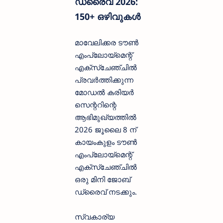
ഡ്രൈവ് 2026:
150+ ഒഴിവുകൾ
മാവേലിക്കര ടൗൺ
എംപ്ലോയ്‌മെന്റ്
എക്സ്ചേഞ്ചിൽ
പ്രവർത്തിക്കുന്ന
മോഡൽ കരിയർ
സെന്ററിന്റെ
ആഭിമുഖ്യത്തിൽ
2026 ജൂലൈ 8 ന്
കായംകുളം ടൗൺ
എംപ്ലോയ്‌മെന്റ്
എക്സ്ചേഞ്ചിൽ
ഒരു മിനി ജോബ്
ഡ്രൈവ് നടക്കും.
സ്വകാര്യ