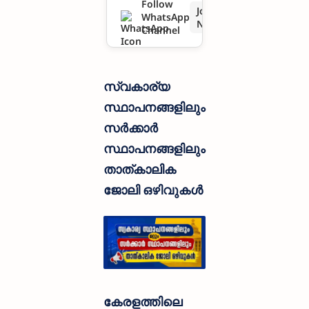
Follow
Join
WhatsApp
താത്കാലി
Now
Channel
ക ജോലി
ഒഴിവുകൾ
സ്വകാര്യ
സ്ഥാപനങ്ങളിലും
സർക്കാർ
സ്ഥാപനങ്ങളിലും
താത്കാലിക
ജോലി ഒഴിവുകൾ
കേരളത്തിലെ