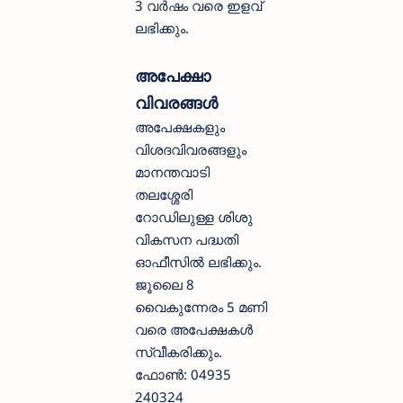
3 വർഷം വരെ ഇളവ്
ലഭിക്കും.
അപേക്ഷാ
വിവരങ്ങൾ
അപേക്ഷകളും
വിശദവിവരങ്ങളും
മാനന്തവാടി
തലശ്ശേരി
റോഡിലുള്ള ശിശു
വികസന പദ്ധതി
ഓഫീസിൽ ലഭിക്കും.
ജൂലൈ 8
വൈകുന്നേരം 5 മണി
വരെ അപേക്ഷകൾ
സ്വീകരിക്കും.
ഫോൺ: 04935
240324