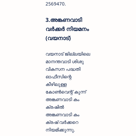
2569470.
3.അങ്കണവാടി
വർക്കർ നിയമനം
(വയനാട്)
വയനാട് ജില്ലയിലെ
മാനന്തവാടി ശിശു
വികസന പദ്ധതി
ഓഫീസിന്റെ
കീഴിലുള്ള
കോൺവെന്റ് കുന്ന്
അങ്കണവാടി കം
ക്രഷിൽ
അങ്കണവാടി കം
ക്രഷ് വർക്കറെ
നിയമിക്കുന്നു.