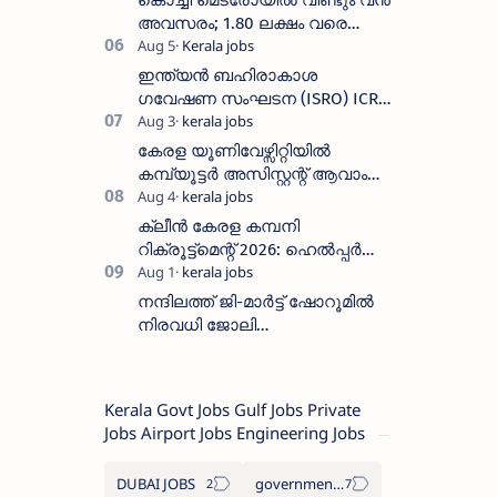
കൊച്ചി മെട്രോയിൽ വീണ്ടും വൻ
തീയതി സെപ്റ്റംബർ 7
അവസരം; 1.80 ലക്ഷം വരെ
ശമ്പളം വാങ്ങാം, യോഗ്യത
അറിയാം
ഇന്ത്യൻ ബഹിരാകാശ
ഗവേഷണ സംഘടന (ISRO) ICRB
യിൽ ജോലി അവസരം :ശമ്പളം
25, 500 രൂപ മുതൽ
കേരള യൂണിവേഴ്സിറ്റിയിൽ
കമ്പ്യൂട്ടർ അസിസ്റ്റന്റ് ആവാം
:അവസാന തീയതി: ഓഗസ്റ്റ് 5 ന്
ക്ലീൻ കേരള കമ്പനി
റിക്രൂട്ട്മെന്റ് 2026: ഹെൽപ്പർ
തസ്തികയിലേക്ക് ഓഗസ്റ്റ് 5-ന്
വാക്ക് ഇൻ ഇന്റർവ്യൂ
നന്ദിലത്ത് ജി-മാർട്ട് ഷോറൂമിൽ
നിരവധി ജോലി
ഒഴിവുകൾ|Nandilath G-Mart
Showroom vacancies 2026
Kerala Govt Jobs Gulf Jobs Private
Jobs Airport Jobs Engineering Jobs
DUBAI JOBS
government information