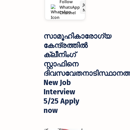
Follow
Join
WhatsApp
തനാടി
Now
Channel
സ്ഥാനത്തി
ൽനിയമി
സാമൂഹികാരോഗ്യ
ക്കുന്നു|
കേന്ദ്രത്തിൽ
ക്ലീനിംഗ്
New Job
സ്റ്റാഫിനെ
Interview
ദിവസവേതനാടിസ്ഥാനത്തി
5/25 Apply
New Job
now
Interview
5/25 Apply
now