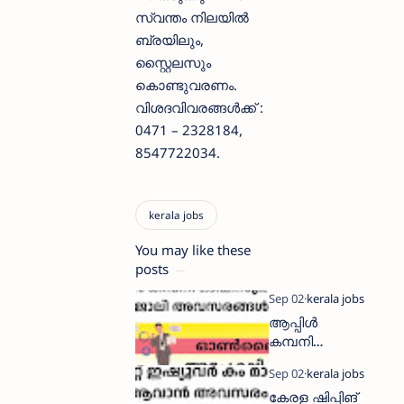
സ്വന്തം നിലയിൽ
ബ്രയിലും,
സ്റ്റൈലസും
കൊണ്ടുവരണം.
വിശദവിവരങ്ങൾക്ക് :
0471 – 2328184,
8547722034.
You may like these
posts
ആപ്പിൾ
കമ്പനി
ഓഫീസുകളി
ൽ ജോലി
കേരള ഷിപ്പിങ്
നേടാം;