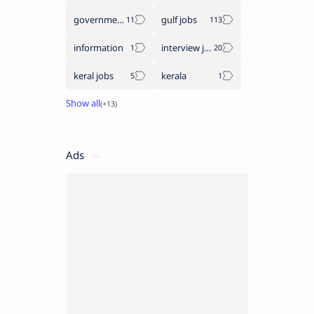
government jobs
gulf jobs
information
interview jobs
keral jobs
kerala
Ads