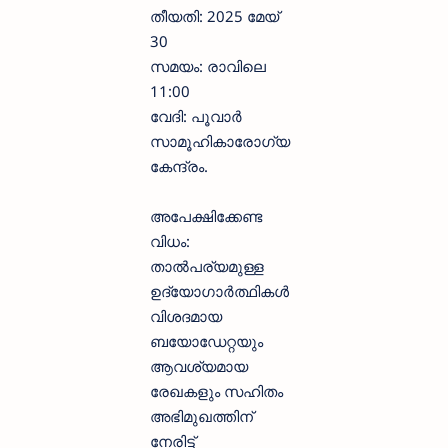
തീയതി: 2025 മേയ്
30
സമയം: രാവിലെ
11:00
വേദി: പൂവാർ
സാമൂഹികാരോഗ്യ
കേന്ദ്രം.
അപേക്ഷിക്കേണ്ട
വിധം:
താൽപര്യമുള്ള
ഉദ്യോഗാർത്ഥികൾ
വിശദമായ
ബയോഡേറ്റയും
ആവശ്യമായ
രേഖകളും സഹിതം
അഭിമുഖത്തിന്
നേരിട്ട്