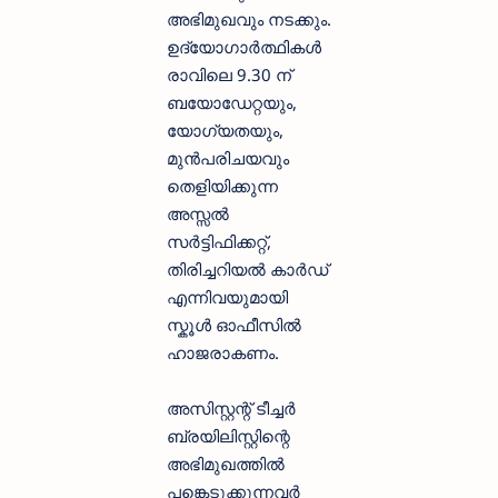
അഭിമുഖവും നടക്കും.
ഉദ്യോഗാർത്ഥികൾ
രാവിലെ 9.30 ന്
ബയോഡേറ്റയും,
യോഗ്യതയും,
മുൻപരിചയവും
തെളിയിക്കുന്ന
അസ്സൽ
സർട്ടിഫിക്കറ്റ്,
തിരിച്ചറിയൽ കാർഡ്
എന്നിവയുമായി
സ്കൂൾ ഓഫീസിൽ
ഹാജരാകണം.
അസിസ്റ്റന്റ് ടീച്ചർ
ബ്രയിലിസ്റ്റിന്റെ
അഭിമുഖത്തിൽ
പങ്കെടുക്കുന്നവർ