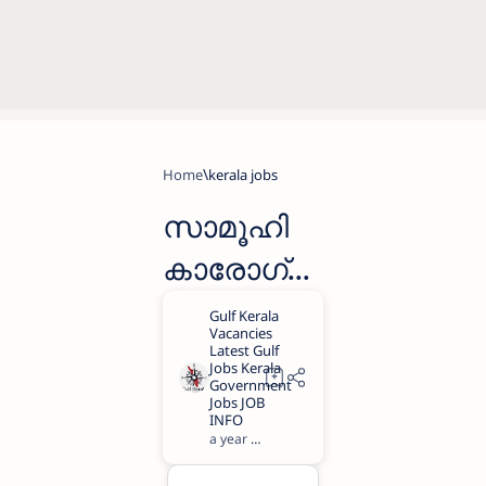
Home
kerala jobs
സാമൂഹി
കാരോഗ്യ
കേന്ദ്രത്തി
ൽ
ക്ലീനിംഗ്
സ്റ്റാഫിനെ
a year ago
1
ദിവസവേ