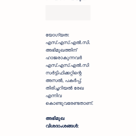
യോഗ്യത:
എസ്.എസ്.എൽ.സി.
അഭിമുഖത്തിന്
ഹാജരാകുന്നവർ
എസ്.എസ്.എൽ.സി
സർട്ടിഫിക്കറ്റിന്റെ
അസൽ, പകർപ്പ്,
തിരിച്ചറിയൽ രേഖ
എന്നിവ
കൊണ്ടുവരേണ്ടതാണ്.
അഭിമുഖ
വിശദാംശങ്ങൾ: