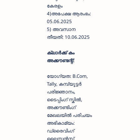
കേരളം
4)അപേക്ഷ ആരംഭം:
05.06.2025
5) അവസാന
തീയതി: 10.06.2025
ക്ലാർക്ക് കം
അക്കൗണ്ടന്റ്:
യോഗ്യത: B.Com,
Tally, കമ്പ്യൂട്ടർ
പരിജ്ഞാനം,
ടൈപ്പിംഗ് സ്കിൽ,
അക്കൗണ്ടിംഗ്
മേഖലയിൽ പരിചയം
അഭികാമ്യം:
ഡ്രൈവിംഗ്
ലൈസൻസ്