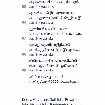
കുടുംബശ്രീ കോ-ഓഡിനേറ്റർ,
ആശ വർക്കർ ഒഴിവുകളിൽ
അപേക്ഷിക്കാം
എയർപോർട്ട്സ് അതോറിറ്റി
ഓഫ് ഇന്ത്യ (AAI) റിക്രൂട്ട്മെന്റ്
2026: 800+ ഒഴിവുകൾ,
അപേക്ഷിക്കാനുള്ള അവസാന
ഇന്ത്യൻ ബഹിരാകാശ
തീയതി സെപ്റ്റംബർ 7
ഗവേഷണ സംഘടന (ISRO) ICRB
യിൽ ജോലി അവസരം :ശമ്പളം
25, 500 രൂപ മുതൽ
കേരള യൂണിവേഴ്സിറ്റിയിൽ
കമ്പ്യൂട്ടർ അസിസ്റ്റന്റ് ആവാം
:അവസാന തീയതി: ഓഗസ്റ്റ് 5 ന്
മിൽമ കൊല്ലം ഡെയറിയിൽ
മാർക്കറ്റിംഗ് അസിസ്റ്റന്റ് ഒഴിവ് –
വാക്ക് ഇൻ ഇന്റർവ്യൂ ഓഗസ്റ്റ്
11-ന്
ക്ലീൻ കേരള കമ്പനി
റിക്രൂട്ട്മെന്റ് 2026: ഹെൽപ്പർ
തസ്തികയിലേക്ക് ഓഗസ്റ്റ് 5-ന്
വാക്ക് ഇൻ ഇന്റർവ്യൂ
Kerala Govt Jobs Gulf Jobs Private
Jobs Airport Jobs Engineering Jobs