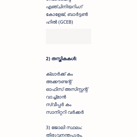
എഞ്ചിനിയറിംഗ്
കോളേജ്, ബാർട്ടൺ
ഹിൽ (GCEB)
2) തസ്തികകൾ:
ക്ലാർക്ക് കം
അക്കൗണ്ടന്റ്
ഓഫിസ് അസിസ്റ്റന്റ്
വാച്ച്മാൻ
സ്വീപ്പർ കം
സാനിറ്ററി വർക്കർ
3) ജോലി സ്ഥലം:
തിരുവനന്തപുരം,