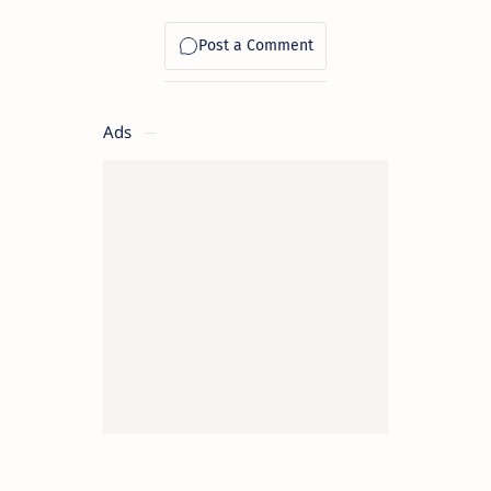
അവസരങ്ങൾ
Ads