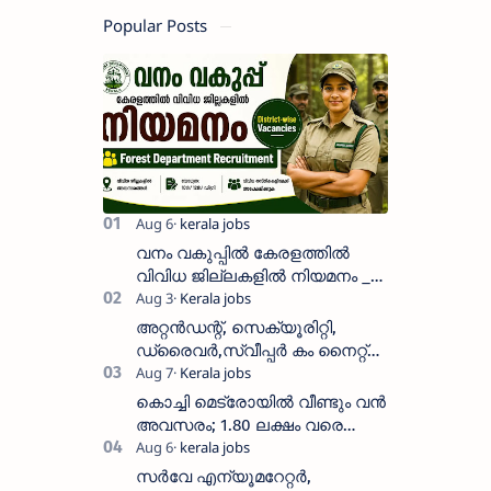
Popular Posts
വനം വകുപ്പിൽ കേരളത്തിൽ
വിവിധ ജില്ലകളിൽ നിയമനം _
Forest Department Recruitment |
District-wise Vacancies
അറ്റൻഡന്റ്, സെക്യൂരിറ്റി,
ഡ്രൈവർ,സ്വീപ്പർ കം നൈറ്റ്
വാച്ച്മാൻ തുടങ്ങി നിരവധി
ഒഴിവുകൾ
കൊച്ചി മെട്രോയിൽ വീണ്ടും വൻ
അവസരം; 1.80 ലക്ഷം വരെ
ശമ്പളം വാങ്ങാം, യോഗ്യത
അറിയാം
സർവേ എന്യൂമറേറ്റർ,