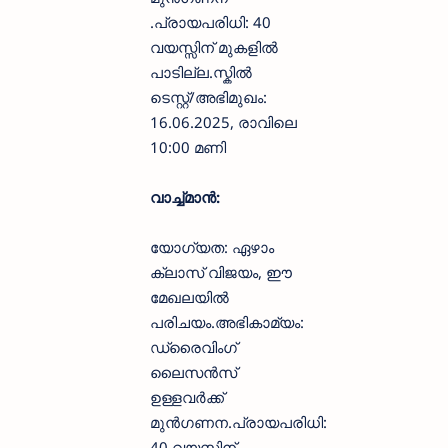
.പ്രായപരിധി: 40
വയസ്സിന് മുകളിൽ
പാടില്ല.സ്കിൽ
ടെസ്റ്റ്/അഭിമുഖം:
16.06.2025, രാവിലെ
10:00 മണി
വാച്ച്മാൻ:
യോഗ്യത: ഏഴാം
ക്ലാസ് വിജയം, ഈ
മേഖലയിൽ
പരിചയം.അഭികാമ്യം:
ഡ്രൈവിംഗ്
ലൈസൻസ്
ഉള്ളവർക്ക്
മുൻഗണന.പ്രായപരിധി:
40 വയസ്സിന്