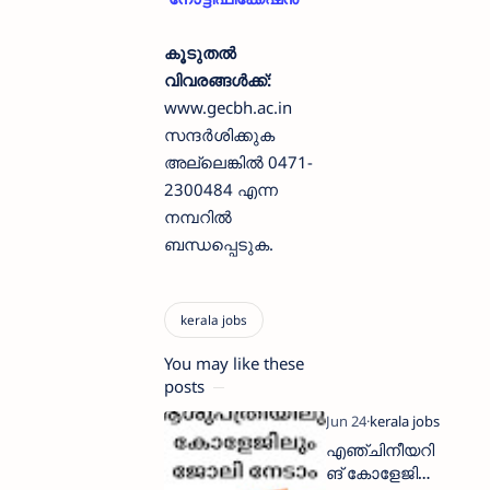
കൂടുതൽ
വിവരങ്ങൾക്ക്:
www.gecbh.ac.in
സന്ദർശിക്കുക
അല്ലെങ്കിൽ 0471-
2300484 എന്ന
നമ്പറിൽ
ബന്ധപ്പെടുക.
You may like these
posts
എഞ്ചിനീയറി
ങ് കോളേജില്‍