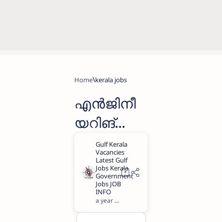
Home
kerala jobs
എൻജിനീ
യറിങ്
കോളേജി
ൽ വിവിധ
യോഗ്യത
യുള്ളവർ
a year ago
1
ക്ക്