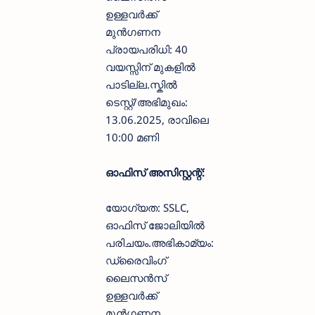
ഉള്ളവർക്ക്
മുൻഗണന
പ്രായപരിധി: 40
വയസ്സിന് മുകളിൽ
പാടില്ല.സ്കിൽ
ടെസ്റ്റ്/അഭിമുഖം:
13.06.2025, രാവിലെ
10:00 മണി
ഓഫിസ് അസിസ്റ്റന്റ്:
യോഗ്യത: SSLC,
ഓഫിസ് ജോലിയിൽ
പരിചയം.അഭികാമ്യം:
ഡ്രൈവിംഗ്
ലൈസൻസ്
ഉള്ളവർക്ക്
മുൻഗണന