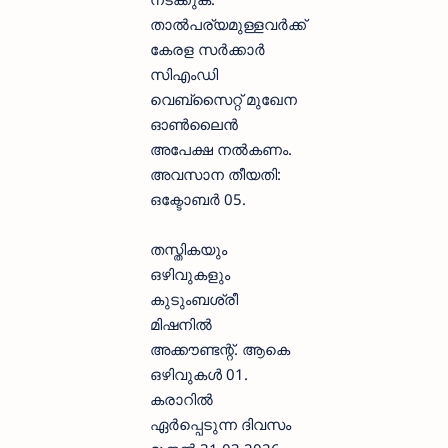
താൽപര്യമുള്ളവർക്ക്
കേരള സർക്കാർ
സിഎംഡി
വെബ്‌സൈറ്റ് മുഖേന
ഓൺലൈൻ
അപേക്ഷ നൽകണം.
അവസാന തീയതി:
ഒക്ടോബർ 05.
തസ്തികയും
ഒഴിവുകളും
കുടുംബശ്രീ
മിഷനിൽ
അക്കൗണ്ടന്റ്. ആകെ
ഒഴിവുകൾ 01.
കരാറിൽ
ഏർപ്പെടുന്ന ദിവസം