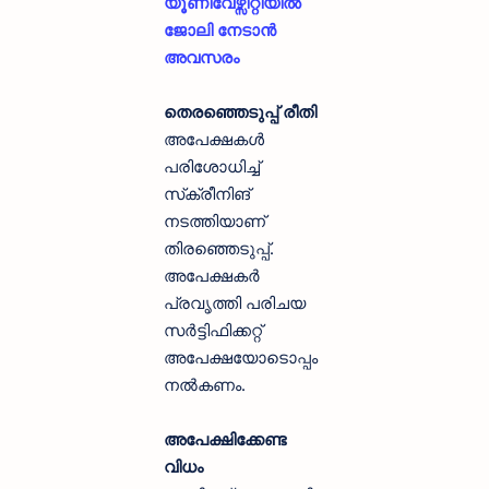
യൂണിവേഴ്സിറ്റിയിൽ
ജോലി നേടാൻ
അവസരം
തെരഞ്ഞെടുപ്പ് രീതി
അപേക്ഷകൾ
പരിശോധിച്ച്
സ്‌ക്രീനിങ്
നടത്തിയാണ്
തിരഞ്ഞെടുപ്പ്.
അപേക്ഷകർ
പ്രവൃത്തി പരിചയ
സർട്ടിഫിക്കറ്റ്
അപേക്ഷയോടൊപ്പം
നൽകണം.
അപേക്ഷിക്കേണ്ട
വിധം