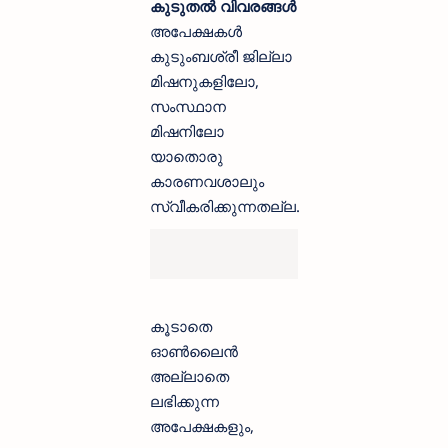
കുടുതൽ വിവരങ്ങൾ
അപേക്ഷകൾ
കുടുംബശ്രീ ജില്ലാ
മിഷനുകളിലോ,
സംസ്ഥാന
മിഷനിലോ
യാതൊരു
കാരണവശാലും
സ്വീകരിക്കുന്നതല്ല.
കൂടാതെ
ഓൺലൈൻ
അല്ലാതെ
ലഭിക്കുന്ന
അപേക്ഷകളും,