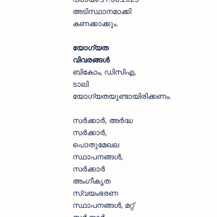
അടിസ്ഥാനമാക്കി
കണക്കാക്കും.
യോഗ്യത
വിവരങ്ങൾ
ബികോം, ഡിസിഎ,
ടാലി
യോഗ്യതയുണ്ടായിരിക്കണം.
സർക്കാർ, അർദ്ധ
സർക്കാർ,
പൊതുമേഖല
സ്ഥാപനങ്ങൾ,
സർക്കാർ
അംഗീകൃത
സ്വയംഭരണ
സ്ഥാപനങ്ങൾ, മറ്റ്