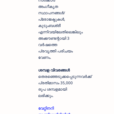
സർക്കാർ
അംഗീകൃത
സ്ഥാപനങ്ങൾ/
പ്രോജക്ടുകൾ,
കുടുംബശ്രീ
എന്നിവയിലേതിലെങ്കിലും
അക്കൗണ്ടന്റായി 3
വർഷത്തെ
പ്രവൃത്തി പരിചയം
വേണം.
ശമ്പള വിവരങ്ങൾ
തെരഞ്ഞെടുക്കപ്പെടുന്നവർക്ക്
പ്രതിമാസം 35,000
രൂപ ശമ്പളമായി
ലഭിക്കും.
വേറ്റിനറി