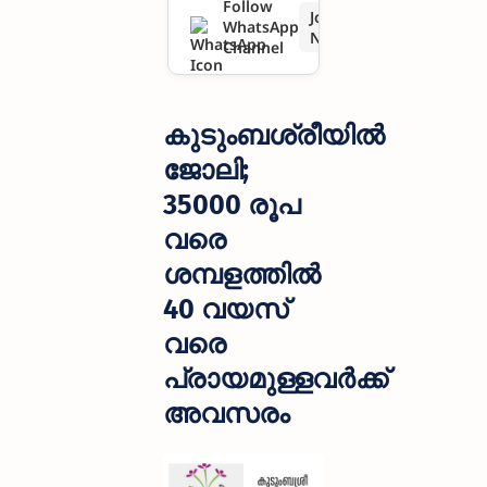
Follow
Join
WhatsApp
വയസ്
Now
Channel
വരെ
പ്രായമു
കുടുംബശ്രീയിൽ
ള്ളവർക്ക്
ജോലി;
35000 രൂപ
അവസരം
വരെ
ശമ്പളത്തിൽ
40 വയസ്
വരെ
പ്രായമുള്ളവർക്ക്
അവസരം