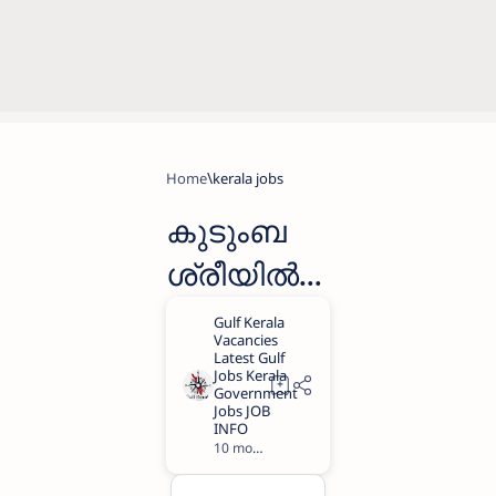
Home
kerala jobs
കുടുംബ
ശ്രീയിൽ
ജോലി;
35000 രൂപ
വരെ
ശമ്പളത്തി
10 months ago
1
ൽ 40