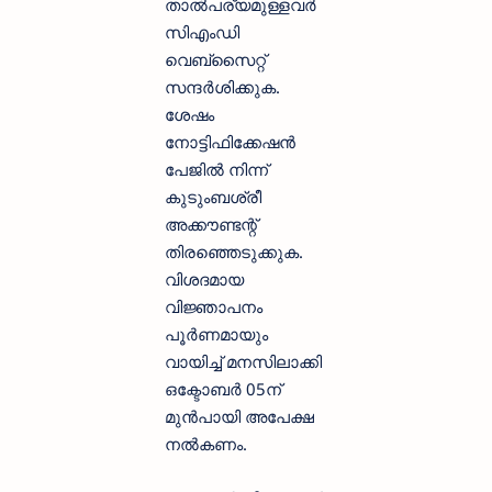
താൽപര്യമുള്ളവർ
സിഎംഡി
വെബ്‌സൈറ്റ്
സന്ദർശിക്കുക.
ശേഷം
നോട്ടിഫിക്കേഷൻ
പേജിൽ നിന്ന്
കുടുംബശ്രീ
അക്കൗണ്ടന്റ്
തിരഞ്ഞെടുക്കുക.
വിശദമായ
വിജ്ഞാപനം
പൂർണമായും
വായിച്ച് മനസിലാക്കി
ഒക്ടോബർ 05ന്
മുൻപായി അപേക്ഷ
നൽകണം.