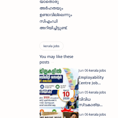
യാതൊരു
അർഹതയും
ഉണ്ടാവില്ലെന്നും
സിഎംഡി
അറിയിച്ചിട്ടുണ്ട്.
You may like these
posts
Employability
Centre Job
Fairs 2026 –
Multiple
വിവിധ
Vacancies in
സ്വകാര്യ
Kerala
സ്ഥാപനങ്ങളി
ലെ 3105