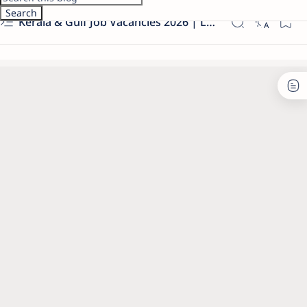
Kerala & Gulf Job Vacancies 2026 | Latest Govt & Private Jobs