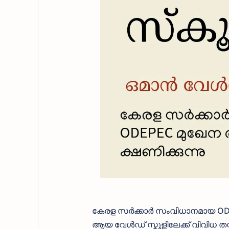
കേരള സർക്കാർ സംവിധാനമായ ODEP
ആയ വേൾഡ് സ്കൂളിലേക്ക് വിവിധ തസ്