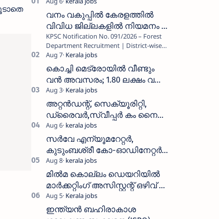
ൂടാതെ
വനം വകുപ്പിൽ കേരളത്തിൽ
വിവിധ ജില്ലകളിൽ നിയമനം _
KPSC Notification No. 091/2026 – Forest
Forest Department Recruitment |
Department Recruitment | District-wise
District-wise Vacancies
Vacancies പത്തനംതിട്ട, ഇടുക്കി,
എറണാകുളം, തൃശൂർ, പാലക്കാട്…
കൊച്ചി മെട്രോയിൽ വീണ്ടും
വൻ അവസരം; 1.80 ലക്ഷം വരെ
ശമ്പളം വാങ്ങാം, യോഗ്യത
അറിയാം
അറ്റൻഡന്റ്, സെക്യൂരിറ്റി,
ഡ്രൈവർ,സ്വീപ്പർ കം നൈറ്റ്
വാച്ച്മാൻ തുടങ്ങി നിരവധി
ഒഴിവുകൾ
സർവേ എന്യൂമറേറ്റർ,
കുടുംബശ്രീ കോ-ഓഡിനേറ്റർ,
ആശ വർക്കർ ഒഴിവുകളിൽ
അപേക്ഷിക്കാം
മിൽമ കൊല്ലം ഡെയറിയിൽ
മാർക്കറ്റിംഗ് അസിസ്റ്റന്റ് ഒഴിവ് –
വാക്ക് ഇൻ ഇന്റർവ്യൂ ഓഗസ്റ്റ്
11-ന്
ഇന്ത്യൻ ബഹിരാകാശ