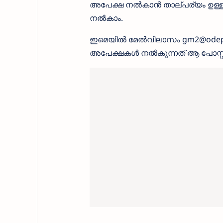
അപേക്ഷ നൽകാൻ താല്പര്യം ഉള്ള
നൽകാം.
ഇമെയിൽ മേൽവിലാസം gm2@odepc.i
അപേക്ഷകൾ നൽകുന്നത് ആ പോസ്റ്റിന