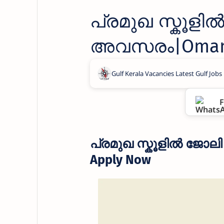
പ്രമുഖ സ്കൂള
അവസരം|Oman La
Now
F
പ്രമുഖ സ്കൂളിൽ ജോല
Apply Now