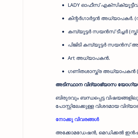
LADY ഓഫീസ് എക്സിക്യൂട്ടീവ്
കിന്റർഗാർട്ടൻ അധ്യാപകർ. (സ്ത
കമ്പ്യൂട്ടർ സയൻസ് ടീച്ചർ (സ്ത്
പിജിടി കമ്പ്യൂട്ടർ സയൻസ്
Art അധ്യാപകൻ.
ഗണിതശാസ്ത്ര അധ്യാപകൻ (
അടിസ്ഥാന വിദ്യാഭ്യാസ യോഗ്
ബിരുദവും ബന്ധപ്പെട്ട വിഷയങ്ങ
പോസ്റ്റിലേക്കുള്ള വിശദമായ വി
നോക്കു വിവരങ്ങൾ
അക്കോമഡേഷൻ, മെഡിക്കൽ ഇൻഷുറൻസ്