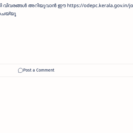
വിവരങ്ങൾ അറിയുവാൻ ഈ https://odepc.kerala.gov.in/job
 ചെയ്യൂ