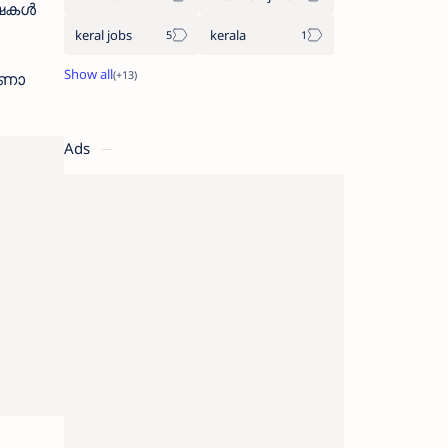
്ഷകൾ
keral jobs
kerala
ാണോ
Ads