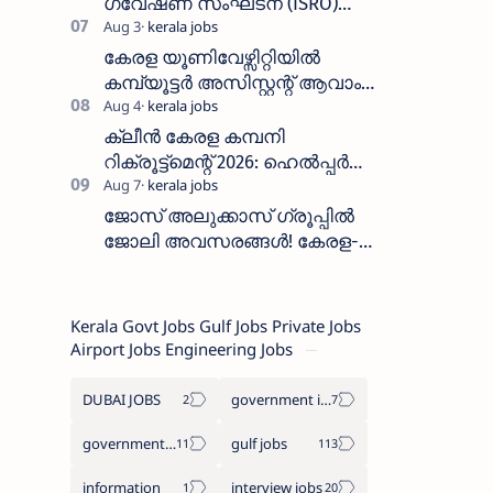
ഗവേഷണ സംഘടന (ISRO)
ICRB യിൽ ജോലി അവസരം
:ശമ്പളം 25, 500 രൂപ മുതൽ
കേരള യൂണിവേഴ്സിറ്റിയിൽ
കമ്പ്യൂട്ടർ അസിസ്റ്റന്റ് ആവാം
:അവസാന തീയതി: ഓഗസ്റ്റ് 5 ന്
ക്ലീൻ കേരള കമ്പനി
റിക്രൂട്ട്മെന്റ് 2026: ഹെൽപ്പർ
തസ്തികയിലേക്ക് ഓഗസ്റ്റ് 5-ന്
വാക്ക് ഇൻ ഇന്റർവ്യൂ
ജോസ് അലുക്കാസ് ഗ്രൂപ്പിൽ
ജോലി അവസരങ്ങൾ! കേരള-
തമിഴ്നാട് റീജിയണിൽ
സെയിൽസ്, സപ്പോർട്ട് സ്റ്റാഫ്
റിക്രൂട്ട്മെന്റ്
Kerala Govt Jobs Gulf Jobs Private Jobs
Airport Jobs Engineering Jobs
DUBAI JOBS
government information
government jobs
gulf jobs
information
interview jobs