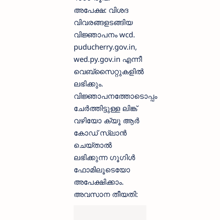
അപേക്ഷ: വിശദ
വിവരങ്ങളടങ്ങിയ
വിജ്ഞാപനം wcd.
puducherry.gov.in,
wed.py.gov.in എന്നീ
വെബ്സൈറ്റുകളിൽ
ലഭിക്കും.
വിജ്ഞാപനത്തോടൊപ്പം
ചേർത്തിട്ടുള്ള ലിങ്ക്
വഴിയോ ക്യൂ ആർ
കോഡ് സ്ലാൻ
ചെയ്താൽ
ലഭിക്കുന്ന ഗൂഗിൾ
ഫോമിലൂടെയോ
അപേക്ഷിക്കാം.
അവസാന തീയതി: