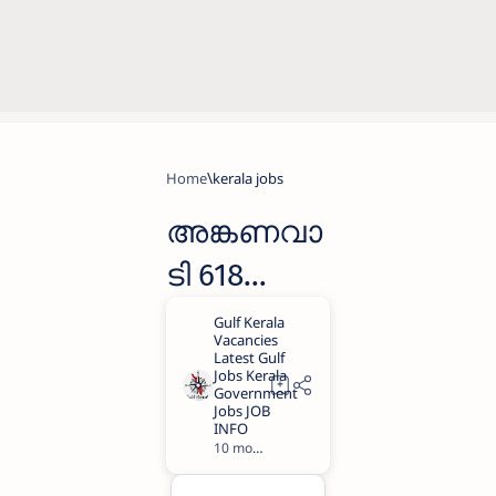
Home
kerala jobs
അങ്കണവാ
ടി 618
വർക്കർ/
ഹെൽപ്പർ
ജോലി
ഒഴിവുകൾ
10 months ago
1