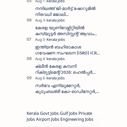
2026: 800+ ഒഴിവുകൾ,
അപേക്ഷിക്കാനുള്ള അവസാന
നന്ദിലത്ത് ജി-മാർട്ട് ഷോറൂമിൽ
തീയതി സെപ്റ്റംബർ 7
നിരവധി ജോലി
ഒഴിവുകൾ|Nandilath G-Mart
Showroom vacancies 2026
കേരള യൂണിവേഴ്സിറ്റിയിൽ
കമ്പ്യൂട്ടർ അസിസ്റ്റന്റ് ആവാം
:അവസാന തീയതി: ഓഗസ്റ്റ് 5 ന്
ഇന്ത്യൻ ബഹിരാകാശ
ഗവേഷണ സംഘടന (ISRO) ICRB
യിൽ ജോലി അവസരം :ശമ്പളം
25, 500 രൂപ മുതൽ
ക്ലീൻ കേരള കമ്പനി
റിക്രൂട്ട്മെന്റ് 2026: ഹെൽപ്പർ
തസ്തികയിലേക്ക് ഓഗസ്റ്റ് 5-ന്
വാക്ക് ഇൻ ഇന്റർവ്യൂ
സർവേ എന്യൂമറേറ്റർ,
കുടുംബശ്രീ കോ-ഓഡിനേറ്റർ,
ആശ വർക്കർ ഒഴിവുകളിൽ
അപേക്ഷിക്കാം
Kerala Govt Jobs Gulf Jobs Private
Jobs Airport Jobs Engineering Jobs