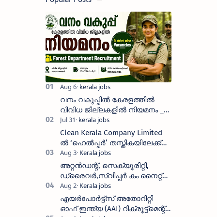
വനം വകുപ്പിൽ കേരളത്തിൽ
വിവിധ ജില്ലകളിൽ നിയമനം _
Forest Department Recruitment |
District-wise Vacancies
Clean Kerala Company Limited
ൽ ‘ഹെൽപ്പർ’ തസ്തികയിലേക്ക്
വാക്ക്-ഇൻ ഇന്റർവ്യൂ
നടത്തുന്നു
അറ്റൻഡന്റ്, സെക്യൂരിറ്റി,
ഡ്രൈവർ,സ്വീപ്പർ കം നൈറ്റ്
വാച്ച്മാൻ തുടങ്ങി നിരവധി
ഒഴിവുകൾ
എയർപോർട്ട്സ് അതോറിറ്റി
ഓഫ് ഇന്ത്യ (AAI) റിക്രൂട്ട്മെന്റ്