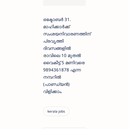
ഒക്ടോബർ 31.
മാഹിക്കാർക്ക്
സംശയനിവാരണത്തിന്
പ്രവൃത്തി
ദിവസങ്ങളിൽ
രാവിലെ 10 മുതൽ
വൈകീട്ട് 5 മണിവരെ
9894361878 എന്ന
നമ്പറിൽ
(പാണ്ഡ്യൻ)
വിളിക്കാം.