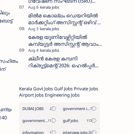
ഗവേഷണ സംഘടന (ISRO)
ICRB യിൽ ജോലി അവസരം
ിലും
:ശമ്പളം 25, 500 രൂപ മുതൽ
മിൽമ കൊല്ലം ഡെയറിയിൽ
ോട്ട്
മാർക്കറ്റിംഗ് അസിസ്റ്റന്റ് ഒഴിവ് –
വാക്ക് ഇൻ ഇന്റർവ്യൂ ഓഗസ്റ്റ്
11-ന്
കേരള യൂണിവേഴ്സിറ്റിയിൽ
കമ്പ്യൂട്ടർ അസിസ്റ്റന്റ് ആവാം
:അവസാന തീയതി: ഓഗസ്റ്റ് 5 ന്
ക്ലീൻ കേരള കമ്പനി
പ് സഹിതം
റിക്രൂട്ട്മെന്റ് 2026: ഹെൽപ്പർ
0ന്
തസ്തികയിലേക്ക് ഓഗസ്റ്റ് 5-ന്
വാക്ക് ഇൻ ഇന്റർവ്യൂ
Kerala Govt Jobs Gulf Jobs Private Jobs
Airport Jobs Engineering Jobs
DUBAI JOBS
government information
രുണ്യ
 40
government jobs
gulf jobs
information
interview jobs