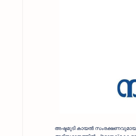
അഷ്ടമുടി കായല്‍ സംരക്ഷണവുമായി ബ