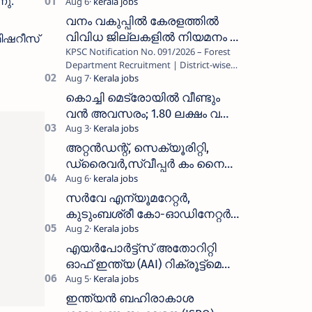
നു.
വനം വകുപ്പിൽ കേരളത്തിൽ
വിവിധ ജില്ലകളിൽ നിയമനം _
ഫിഷറീസ്
KPSC Notification No. 091/2026 – Forest
Forest Department Recruitment |
Department Recruitment | District-wise
District-wise Vacancies
Vacancies പത്തനംതിട്ട, ഇടുക്കി,
എറണാകുളം, തൃശൂർ, പാലക്കാട്…
കൊച്ചി മെട്രോയിൽ വീണ്ടും
വൻ അവസരം; 1.80 ലക്ഷം വരെ
ശമ്പളം വാങ്ങാം, യോഗ്യത
അറിയാം
അറ്റൻഡന്റ്, സെക്യൂരിറ്റി,
ഡ്രൈവർ,സ്വീപ്പർ കം നൈറ്റ്
വാച്ച്മാൻ തുടങ്ങി നിരവധി
ഒഴിവുകൾ
സർവേ എന്യൂമറേറ്റർ,
കുടുംബശ്രീ കോ-ഓഡിനേറ്റർ,
ആശ വർക്കർ ഒഴിവുകളിൽ
അപേക്ഷിക്കാം
എയർപോർട്ട്സ് അതോറിറ്റി
ഓഫ് ഇന്ത്യ (AAI) റിക്രൂട്ട്മെന്റ്
2026: 800+ ഒഴിവുകൾ,
അപേക്ഷിക്കാനുള്ള അവസാന
ഇന്ത്യൻ ബഹിരാകാശ
തീയതി സെപ്റ്റംബർ 7