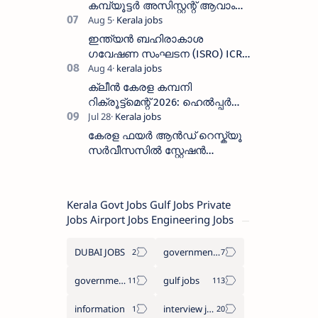
കമ്പ്യൂട്ടർ അസിസ്റ്റന്റ് ആവാം
:അവസാന തീയതി: ഓഗസ്റ്റ് 5 ന്
ഇന്ത്യൻ ബഹിരാകാശ
ഗവേഷണ സംഘടന (ISRO) ICRB
യിൽ ജോലി അവസരം :ശമ്പളം
25, 500 രൂപ മുതൽ
ക്ലീൻ കേരള കമ്പനി
റിക്രൂട്ട്മെന്റ് 2026: ഹെൽപ്പർ
തസ്തികയിലേക്ക് ഓഗസ്റ്റ് 5-ന്
വാക്ക് ഇൻ ഇന്റർവ്യൂ
കേരള ഫയർ ആൻഡ് റെസ്ക്യൂ
സർവീസസിൽ സ്റ്റേഷൻ
ഓഫീസർ (ട്രെയിനി) നിയമനം
2026 - അപേക്ഷിക്കുക
Kerala Govt Jobs Gulf Jobs Private
Jobs Airport Jobs Engineering Jobs
DUBAI JOBS
government information
government jobs
gulf jobs
information
interview jobs