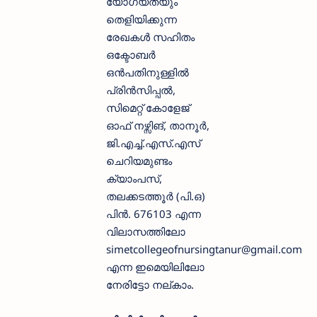
യോഗ്യതയും
തെളിയിക്കുന്ന
രേഖകൾ സഹിതം
ഒക്ടോബർ
ഒൻപതിനുള്ളിൽ
പ്രിൻസിപ്പൽ,
സിമെറ്റ് കോളേജ്
ഓഫ് നഴ്സിങ്, താനൂർ,
ജി.എച്ച്.എസ്.എസ്
ചെറിയമുണ്ടം
ക്യാംപസ്,
തലക്കടത്തൂർ (പി.ഒ)
പിൻ. 676103 എന്ന
വിലാസത്തിലോ
simetcollegeofnursingtanur@gmail.com
എന്ന ഇമെയിലിലോ
നേരിട്ടോ നല്കാം.