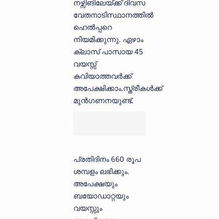
നഴ്സിങിലേയ്ക്ക് ദിവസ
വേതനാടിസ്ഥാനത്തിൽ
ഹെൽപ്പറെ
നിയമിക്കുന്നു. ഏഴാം
ക്ലാസ് പാസായ 45
വയസ്സ്
കവിയാത്തവർക്ക്
അപേക്ഷിക്കാം.സ്ത്രീകൾക്ക്
മുൻഗണനയുണ്ട്.
പ്രതിദിനം 660 രൂപ
ശമ്പളം ലഭിക്കും.
അപേക്ഷയും
ബയോഡാറ്റയും
വയസ്സും