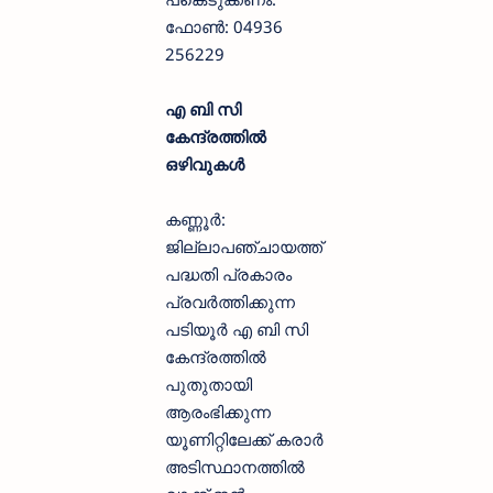
ഫോൺ: 04936
256229
എ ബി സി
കേന്ദ്രത്തിൽ
ഒഴിവുകൾ
കണ്ണൂർ:
ജില്ലാപഞ്ചായത്ത്
പദ്ധതി പ്രകാരം
പ്രവർത്തിക്കുന്ന
പടിയൂർ എ ബി സി
കേന്ദ്രത്തിൽ
പുതുതായി
ആരംഭിക്കുന്ന
യൂണിറ്റിലേക്ക് കരാർ
അടിസ്ഥാനത്തിൽ