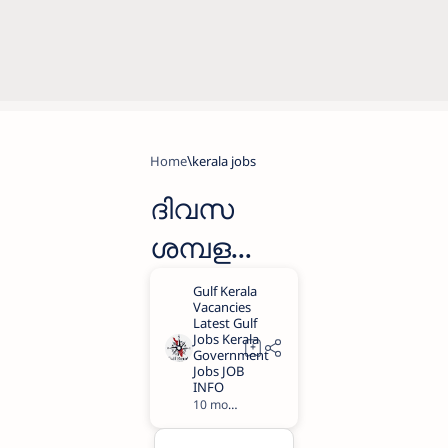
Home
kerala jobs
ദിവസ
ശമ്പളത്തി
ൽ ജോലി
നേടാവുന്ന
ഒഴിവുകൾ
10 months ago
1