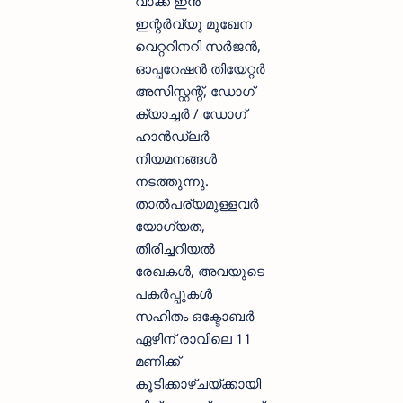
വാക്ക് ഇൻ
ഇന്റർവ്യൂ മുഖേന
വെറ്ററിനറി സർജൻ,
ഓപ്പറേഷൻ തിയേറ്റർ
അസിസ്റ്റന്റ്, ഡോഗ്
ക്യാച്ചർ / ഡോഗ്
ഹാൻഡ്ലർ
നിയമനങ്ങൾ
നടത്തുന്നു.
താൽപര്യമുള്ളവർ
യോഗ്യത,
തിരിച്ചറിയൽ
രേഖകൾ, അവയുടെ
പകർപ്പുകൾ
സഹിതം ഒക്ടോബർ
ഏഴിന് രാവിലെ 11
മണിക്ക്
കൂടിക്കാഴ്ചയ്ക്കായി