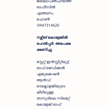
ജില്ലാപഞ്ചായത്ത്
ഓഫീസിൽ
എത്തണം.
ഫോൺ
:9447314626
നഴ്സിങ് കോളേജിൽ
ഹെൽപ്പർ: അപേക്ഷ
ക്ഷണിച്ചു
സ്റ്റേറ്റ് ഇൻസ്റ്റിറ്റ്യൂട്ട്
ഓഫ് മെഡിക്കൽ
എജുക്കേഷൻ
ആൻഡ്
ടെക്നോളജിയുടെ
കീഴിലുള്ള
താനൂരിലെ സിമെറ്റ്
കോളേജ് ഓഫ്