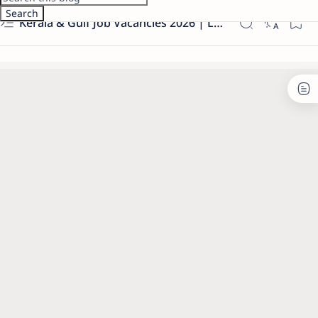
Kerala & Gulf Job Vacancies 2026 | Latest Govt & Private Jobs