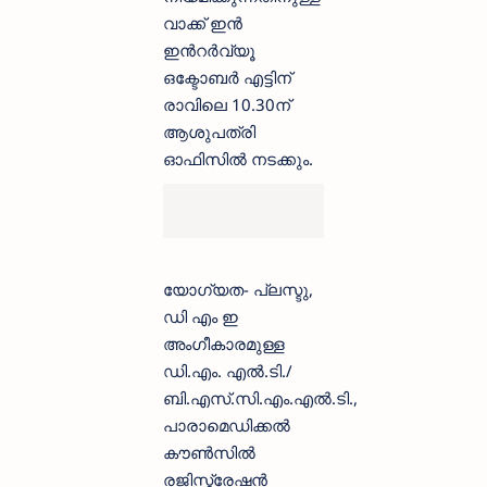
വാക്ക് ഇൻ
ഇൻറർവ്യൂ
ഒക്ടോബർ എട്ടിന്
രാവിലെ 10.30ന്
ആശുപത്രി
ഓഫിസിൽ നടക്കും.
യോഗ്യത- പ്ലസ്ടു,
ഡി എം ഇ
അംഗീകാരമുള്ള
ഡി.എം. എൽ.ടി./
ബി.എസ്.സി.എം.എൽ.ടി.,
പാരാമെഡിക്കൽ
കൗൺസിൽ
രജിസ്ട്രേഷൻ