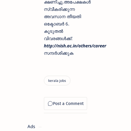
ക്ഷണിച്ചു.അപേക്ഷകൾ
സ്വീകരിക്കുന്ന
അവസാന തീയതി
ഒക്ടോബർ 6.
കൂടുതൽ
വിവരങ്ങൾക്ക്:
http://nish.ac.in/others/career
സന്ദർശിക്കുക
Ads