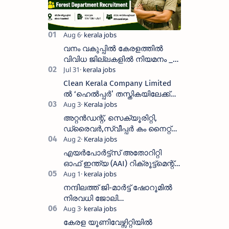
വനം വകുപ്പിൽ കേരളത്തിൽ
വിവിധ ജില്ലകളിൽ നിയമനം _
Forest Department Recruitment |
District-wise Vacancies
Clean Kerala Company Limited
ൽ ‘ഹെൽപ്പർ’ തസ്തികയിലേക്ക്
വാക്ക്-ഇൻ ഇന്റർവ്യൂ
നടത്തുന്നു
അറ്റൻഡന്റ്, സെക്യൂരിറ്റി,
ഡ്രൈവർ,സ്വീപ്പർ കം നൈറ്റ്
വാച്ച്മാൻ തുടങ്ങി നിരവധി
ഒഴിവുകൾ
എയർപോർട്ട്സ് അതോറിറ്റി
ഓഫ് ഇന്ത്യ (AAI) റിക്രൂട്ട്മെന്റ്
2026: 800+ ഒഴിവുകൾ,
അപേക്ഷിക്കാനുള്ള അവസാന
നന്ദിലത്ത് ജി-മാർട്ട് ഷോറൂമിൽ
തീയതി സെപ്റ്റംബർ 7
നിരവധി ജോലി
ഒഴിവുകൾ|Nandilath G-Mart
Showroom vacancies 2026
കേരള യൂണിവേഴ്സിറ്റിയിൽ