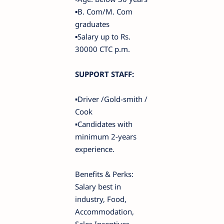
▪️B. Com/M. Com
graduates
▪️Salary up to Rs.
30000 CTC p.m.
SUPPORT STAFF:
▪️Driver /Gold-smith /
Cook
▪️Candidates with
minimum 2-years
experience.
Benefits & Perks:
Salary best in
industry, Food,
Accommodation,