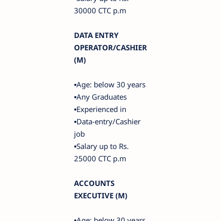
30000 CTC p.m
DATA ENTRY
OPERATOR/CASHIER
(M)
▪️Age: below 30 years
▪️Any Graduates
▪️Experienced in
▪️Data-entry/Cashier
job
▪️Salary up to Rs.
25000 CTC p.m
ACCOUNTS
EXECUTIVE (M)
▪️Age: below 30 years