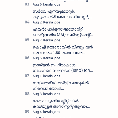
വാച്ച്മാൻ തുടങ്ങി നിരവധി
ഒഴിവുകൾ
സർവേ എന്യൂമറേറ്റർ,
കുടുംബശ്രീ കോ-ഓഡിനേറ്റർ,
ആശ വർക്കർ ഒഴിവുകളിൽ
അപേക്ഷിക്കാം
എയർപോർട്ട്സ് അതോറിറ്റി
ഓഫ് ഇന്ത്യ (AAI) റിക്രൂട്ട്മെന്റ്
2026: 800+ ഒഴിവുകൾ,
അപേക്ഷിക്കാനുള്ള അവസാന
കൊച്ചി മെട്രോയിൽ വീണ്ടും വൻ
തീയതി സെപ്റ്റംബർ 7
അവസരം; 1.80 ലക്ഷം വരെ
ശമ്പളം വാങ്ങാം, യോഗ്യത
അറിയാം
ഇന്ത്യൻ ബഹിരാകാശ
ഗവേഷണ സംഘടന (ISRO) ICRB
യിൽ ജോലി അവസരം :ശമ്പളം
25, 500 രൂപ മുതൽ
നന്ദിലത്ത് ജി-മാർട്ട് ഷോറൂമിൽ
നിരവധി ജോലി
ഒഴിവുകൾ|Nandilath G-Mart
Showroom vacancies 2026
കേരള യൂണിവേഴ്സിറ്റിയിൽ
കമ്പ്യൂട്ടർ അസിസ്റ്റന്റ് ആവാം
:അവസാന തീയതി: ഓഗസ്റ്റ് 5 ന്