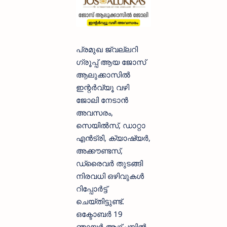
പ്രമുഖ ജ്വല്ലറി
ഗ്രൂപ്പ്‌ ആയ ജോസ്
ആലുക്കാസിൽ
ഇന്റർവ്യൂ വഴി
ജോലി നേടാൻ
അവസരം,
സെയിൽസ്‌, ഡാറ്റാ
എൻട്രി, ക്യാഷ്യർ,
അക്കൗണ്ടസ്,
ഡ്രൈവർ തുടങ്ങി
നിരവധി ഒഴിവുകൾ
റിപ്പോർട്ട്
ചെയ്തിട്ടുണ്ട്.
ഒക്ടോബർ 19
ഞായർ ആഴ്ചയിൽ