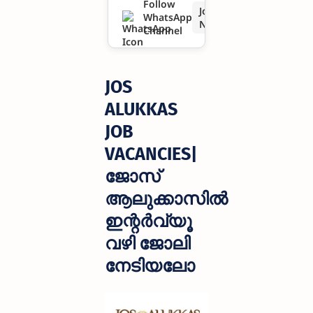
Follow
Join
WhatsApp
ഇന്റർവ്യൂ
Now
Channel
വഴി ജോലി
നേടിയലോ
JOS
ALUKKAS
JOB
VACANCIES|
ജോസ്
ആലുക്കാസിൽ
ഇന്റർവ്യൂ
വഴി ജോലി
നേടിയലോ