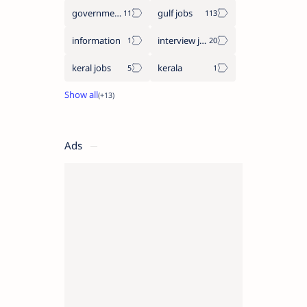
government jobs
gulf jobs
information
interview jobs
keral jobs
kerala
Ads