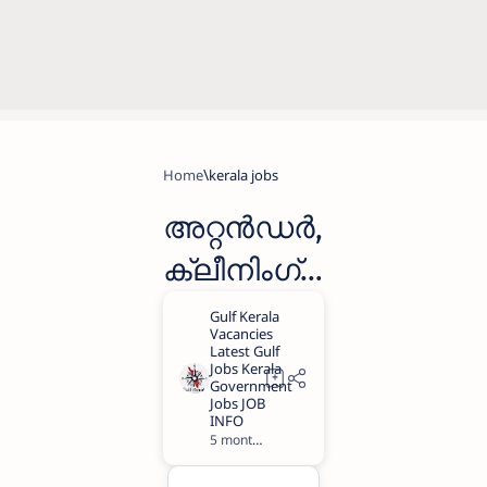
Home
kerala jobs
അറ്റൻഡർ,
ക്ലീനിംഗ്
സ്റ്റാഫ്,നഴ്സ്
തുടങ്ങി
കോ
ഓപ്പറേറ്റീവ്
5 months ago
1
സൂപ്പർ