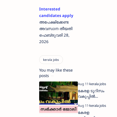
Interested
candidates apply
അപേക്ഷിക്കേണ്ട
അവസാന തീയതി
ഫെബ്രുവരി 28,
2026
You may like these
posts
കേരള ടൂറിസം
വകുപ്പിൽ
ജോലി ഓഫീസ്
അസിസ്റ്റന്റ്
കേരള
ആവാൻ