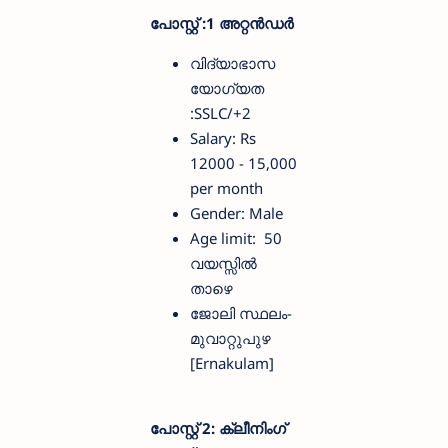
പോസ്റ്റ് :1 അറ്റൻഡർ
വിദ്യാഭാസ
യോഗ്യത
:SSLC/+2
Salary: Rs
12000 - 15,000
per month
Gender: Male
Age limit: 50
വയസ്സിൽ
താഴെ
ജോലി സ്ഥലം-
മുവാറ്റുപുഴ
[Ernakulam]
പോസ്റ്റ് 2: ക്ലീനിംഗ്