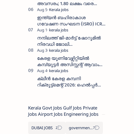
തീയതി സെപ്റ്റംബർ 7
അവസരം; 1.80 ലക്ഷം വരെ
ശമ്പളം വാങ്ങാം, യോഗ്യത
അറിയാം
ഇന്ത്യൻ ബഹിരാകാശ
ഗവേഷണ സംഘടന (ISRO) ICRB
യിൽ ജോലി അവസരം :ശമ്പളം
25, 500 രൂപ മുതൽ
നന്ദിലത്ത് ജി-മാർട്ട് ഷോറൂമിൽ
നിരവധി ജോലി
ഒഴിവുകൾ|Nandilath G-Mart
Showroom vacancies 2026
കേരള യൂണിവേഴ്സിറ്റിയിൽ
കമ്പ്യൂട്ടർ അസിസ്റ്റന്റ് ആവാം
:അവസാന തീയതി: ഓഗസ്റ്റ് 5 ന്
ക്ലീൻ കേരള കമ്പനി
റിക്രൂട്ട്മെന്റ് 2026: ഹെൽപ്പർ
തസ്തികയിലേക്ക് ഓഗസ്റ്റ് 5-ന്
വാക്ക് ഇൻ ഇന്റർവ്യൂ
Kerala Govt Jobs Gulf Jobs Private
Jobs Airport Jobs Engineering Jobs
DUBAI JOBS
government information