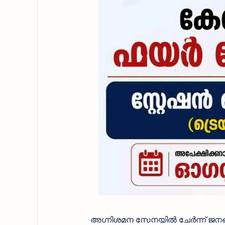
അഗ്നിശമന സേനയിൽ ചേർന്ന് ജനങ്ങ