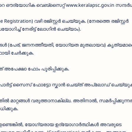
െ ഔദ്യോഗിക വെബ്സൈറ്റ് www.keralapsc.gov.in സന്ദർശ
 Registration) വഴി രജിസ്റ്റർ ചെയ്യുക. (നേരത്തെ രജിസ്റ്റർ
യോഗിച്ച് നേരിട്ട് ലോഗിൻ ചെയ്യാം).
ങൾ (പേര്, ജനനത്തീയതി, യോഗ്യത മുതലായവ) കൃത്യമാണെ
ഫായി ചേർക്കുക.
ത് അപേക്ഷാ ഫോം പൂരിപ്പിക്കുക.
പോർട്ട് സൈസ് ഫോട്ടോ സ്കാൻ ചെയ്ത് അപ്ലോഡ് ചെയ്യു
 മാറ്റങ്ങൾ വരുത്താനാകില്ല. അതിനാൽ, സമർപ്പിക്കുന്നതിന
ധിക്കുക.
ണ്ടെങ്കിൽ, യോഗ്യരായ ഉദ്യോഗാർത്ഥികൾ അവരുടെ