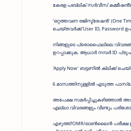
കേരള പബ്ലിക് സർവീസ് കമ്മീഷൻ്റ
'ഒറ്റത്തവണ രജിസ്ട്രേഷൻ' (One Time
ചെയ്തവർക്ക് User ID, Password ഉപ
നിങ്ങളുടെ പ്രൊഫൈലിലെ വിവരങ്
ഉറപ്പാക്കുക. ആധാർ നമ്പർ ID പ്രൂ
'Apply Now' ബട്ടണിൽ ക്ലിക്ക് ചെയ്
6 മാസത്തിനുള്ളിൽ എടുത്ത പാസ്
അപേക്ഷ സമർപ്പിച്ചുകഴിഞ്ഞാൽ അതിൽ
എല്ലാ വിവരങ്ങളും വീണ്ടും പരിശോ
എഴുത്ത്/OMR/ഓൺലൈൻ പരീക്ഷ ഉ