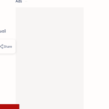
Ads
യതി