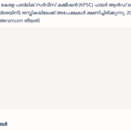
കേരള പബ്ലിക് സർവീസ് കമ്മീഷൻ (KPSC) ഫയർ ആൻഡ് റെ
ിനി) തസ്തികയിലേക്ക് അപേക്ഷകൾ ക്ഷണിച്ചിരിക്കുന്നു. 2
്ള അവസാന തീയതി.
്ങൾ