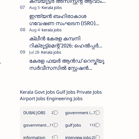
കമ്പ്യൂട്ടർ അസിസ്റ്റന്റ് ആവാം
:അവസാന തീയതി: ഓഗസ്റ്റ് 5 ന്
ഇന്ത്യൻ ബഹിരാകാശ
ഗവേഷണ സംഘടന (ISRO)
ICRB യിൽ ജോലി അവസരം
:ശമ്പളം 25, 500 രൂപ മുതൽ
ക്ലീൻ കേരള കമ്പനി
റിക്രൂട്ട്മെന്റ് 2026: ഹെൽപ്പർ
തസ്തികയിലേക്ക് ഓഗസ്റ്റ് 5-ന്
വാക്ക് ഇൻ ഇന്റർവ്യൂ
കേരള ഫയർ ആൻഡ് റെസ്ക്യൂ
സർവീസസിൽ സ്റ്റേഷൻ
ഓഫീസർ (ട്രെയിനി) നിയമനം
2026 - അപേക്ഷിക്കുക
Kerala Govt Jobs Gulf Jobs Private Jobs
Airport Jobs Engineering Jobs
DUBAI JOBS
government information
government jobs
gulf jobs
information
interview jobs