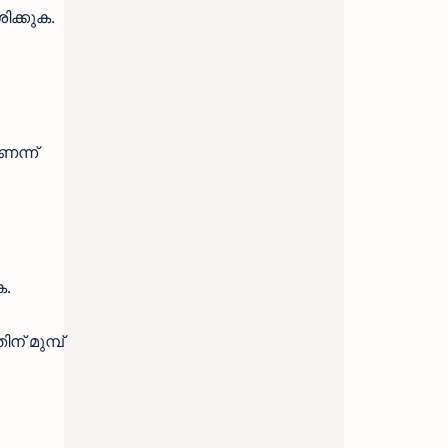
ിക്കുക.
ന്ന്
ക.
് മുമ്പ്