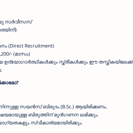
ക്യൂ സർവീസസ്
രെയിനി)
മനം (Direct Recruitment)
,200/- (മാസം)
രായ ഉദ്യോഗാർത്ഥികൾക്കും സ്ത്രീകൾക്കും ഈ തസ്തികയിലേക്ക്
.
ക്കാമോ?
നുള്ള സയൻസ് ബിരുദം (B.Sc.) ആയിരിക്കണം.
ിഷയമായുള്ള ബിരുത്തിന് മുൻഗണന ലഭിക്കും.
ോഗ്യതകളും സ്വീകാര്യമായിരിക്കും.