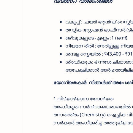
വിവരണം / വിശദാംശങ്ങൾ
വകുപ്പ് : ഫയർ ആൻഡ് റെസ്
തസ്തിക :സ്റ്റേഷൻ ഓഫീസർ (ട്
ഒഴിവുകളുടെ എണ്ണം :1 (ഒന്ന്)
നിയമന രീതി : നേരിട്ടുള്ള നിയ
ശമ്പള സ്കെയിൽ : ₹43,400 - ₹91
ശ്രദ്ധിക്കുക: ഭിന്നശേഷിക്കാ
അപേക്ഷിക്കാൻ അർഹതയില്ല
യോഗ്യതകൾ: നിങ്ങൾക്ക് അപേക്ഷി
1.വിദ്യാഭ്യാസ യോഗ്യത
അംഗീകൃത സർവ്വകലാശാലയിൽ നിന്
രസതന്ത്രം (Chemistry) ഐച്ഛിക വ
സർക്കാർ അംഗീകരിച്ച തത്തുല്യ യ