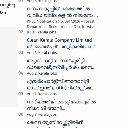
സ്ക്യൂ
വനം വകുപ്പിൽ കേരളത്തിൽ
026
വിവിധ ജില്ലകളിൽ നിയമനം _
KPSC Notification No. 091/2026 – Forest
Forest Department Recruitment |
Department Recruitment | District-wise
District-wise Vacancies
Vacancies പത്തനംതിട്ട, ഇടുക്കി,
എറണാകുളം, തൃശൂർ, പാലക്കാട്…
Clean Kerala Company Limited
ൽ ‘ഹെൽപ്പർ’ തസ്തികയിലേക്ക്
വാക്ക്-ഇൻ ഇന്റർവ്യൂ
നടത്തുന്നു
അറ്റൻഡന്റ്, സെക്യൂരിറ്റി,
ഡ്രൈവർ,സ്വീപ്പർ കം നൈറ്റ്
വാച്ച്മാൻ തുടങ്ങി നിരവധി
ഒഴിവുകൾ
എയർപോർട്ട്സ് അതോറിറ്റി
ഓഫ് ഇന്ത്യ (AAI) റിക്രൂട്ട്മെന്റ്
2026: 800+ ഒഴിവുകൾ,
അപേക്ഷിക്കാനുള്ള അവസാന
നന്ദിലത്ത് ജി-മാർട്ട് ഷോറൂമിൽ
തീയതി സെപ്റ്റംബർ 7
നിരവധി ജോലി
ഒഴിവുകൾ|Nandilath G-Mart
Showroom vacancies 2026
കേരള യൂണിവേഴ്സിറ്റിയിൽ