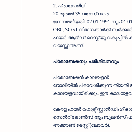
2. പ്രായപരിധി
20 മുതൽ 35 വയസ് വരെ.
ജനനത്തീയതി: 02.01.1991 നും 01.0
OBC, SC/ST വിഭാഗക്കാർക്ക് സർക്കാ
ഫയർ ആൻഡ് റെസ്ക്യൂ വകുപ്പിൽ ക്ല
വയസ്സ് ആണ്.
പ്രോബേഷനും പരിശീലനവും
പ്രോബേഷൻ കാലയളവ്:
ജോലിയിൽ പ്രവേശിക്കുന്ന തീയതി 
കാലയളവായിരിക്കും. ഈ കാലയളവി
കേരള ഫയർ ഫോഴ്സ് സ്റ്റാൻഡിംഗ് ഓർഡേ
സെൻ്റ് ജോൺസ് ആംബുലൻസ് ഫസ്റ്റ
അക്കൗണ്ട് ടെസ്റ്റ് (ലോവർ).