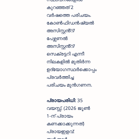
കുറഞ്ഞത് 2
വർഷത്തെ പരിചയം.
കോൺഫിഡൻഷ്യൽ
അസിസ്റ്റൻ്റ്/
പേഴ്സണൽ
അസിസ്റ്റൻ്റ്/
സെക്രട്ടറി എന്നീ
നിലകളിൽ മുതിർന്ന
ഉദ്യോഗസ്ഥർക്കൊപ്പം
പ്രവർത്തിച്ച
പരിചയം മുൻഗണന.
പ്രായപരിധി
: 35
വയസ്സ്. (2026 ജൂൺ
1-ന് പ്രായം
കണക്കാക്കുന്നത്)
പ്രായഇളവ്:
സർക്കാർ