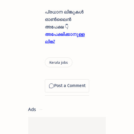
പ്രധാന ലിങ്കുകൾ
ഓൺലൈൻ
അപേക്ഷ 👇
അപേക്ഷിക്കാനുള്ള
ലിങ്ക്:
Ads