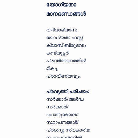
യോഗ്യതാ
മാനദണ്ഡങ്ങൾ
വിദ്യാഭ്യാസ
യോഗ്യത: ഫസ്റ്റ്
ക്ലാസ് ബിരുദവും
കമ്പ്യൂട്ടർ
പ്രവർത്തനത്തിൽ
മികച്ച
പ്രാവീണ്യവും.
പ്രവൃത്തി പരിചയം:
സർക്കാർ/അർദ്ധ
സർക്കാർ/
പൊതുമേഖലാ
സ്ഥാപനങ്ങൾ/
പ്രശസ്ത സ്വകാര്യ
സ്ഥാപനങ്ങളിൽ