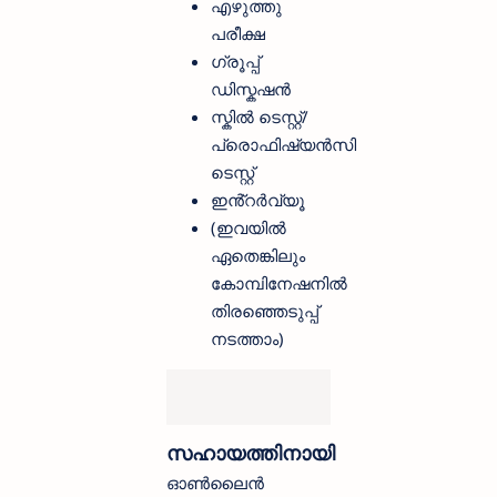
എഴുത്തു
പരീക്ഷ
ഗ്രൂപ്പ്
ഡിസ്കഷൻ
സ്കിൽ ടെസ്റ്റ്/
പ്രൊഫിഷ്യൻസി
ടെസ്റ്റ്
ഇൻ്റർവ്യൂ
(ഇവയിൽ
ഏതെങ്കിലും
കോമ്പിനേഷനിൽ
തിരഞ്ഞെടുപ്പ്
നടത്താം)
സഹായത്തിനായി
ഓൺലൈൻ