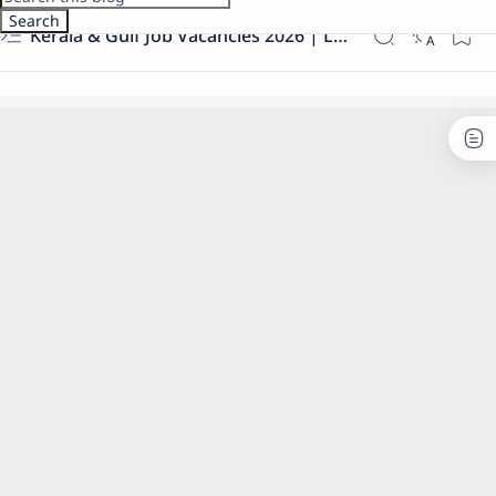
Kerala & Gulf Job Vacancies 2026 | Latest Govt & Private Jobs