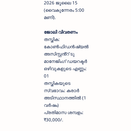
2026 ജൂലൈ 15
(വൈകുന്നേരം 5:00
മണി).
ജോലി വിവരണം
തസ്തിക:
കോൺഫിഡൻഷ്യൽ
അസിസ്റ്റൻ്റ് ടു
മാനേജിംഗ് ഡയറക്ടർ
ഒഴിവുകളുടെ എണ്ണം:
01
തസ്തികയുടെ
സ്വഭാവം: കരാർ
അടിസ്ഥാനത്തിൽ (1
വർഷം)
പ്രതിമാസ ശമ്പളം:
₹30,000/.