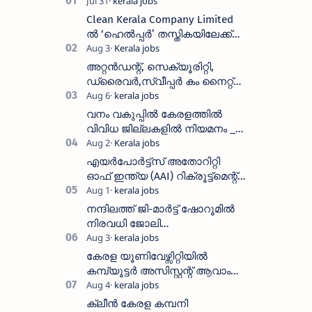
Clean Kerala Company Limited
ൽ ‘ഹെൽപ്പർ’ തസ്തികയിലേക്ക്
വാക്ക്-ഇൻ ഇന്റർവ്യൂ
നടത്തുന്നു
അറ്റൻഡന്റ്, സെക്യൂരിറ്റി,
ഡ്രൈവർ,സ്വീപ്പർ കം നൈറ്റ്
വാച്ച്മാൻ തുടങ്ങി നിരവധി
ഒഴിവുകൾ
വനം വകുപ്പിൽ കേരളത്തിൽ
വിവിധ ജില്ലകളിൽ നിയമനം _
Forest Department Recruitment |
District-wise Vacancies
എയർപോർട്ട്സ് അതോറിറ്റി
ഓഫ് ഇന്ത്യ (AAI) റിക്രൂട്ട്മെന്റ്
2026: 800+ ഒഴിവുകൾ,
അപേക്ഷിക്കാനുള്ള അവസാന
നന്ദിലത്ത് ജി-മാർട്ട് ഷോറൂമിൽ
തീയതി സെപ്റ്റംബർ 7
നിരവധി ജോലി
ഒഴിവുകൾ|Nandilath G-Mart
Showroom vacancies 2026
കേരള യൂണിവേഴ്സിറ്റിയിൽ
കമ്പ്യൂട്ടർ അസിസ്റ്റന്റ് ആവാം
:അവസാന തീയതി: ഓഗസ്റ്റ് 5 ന്
ക്ലീൻ കേരള കമ്പനി