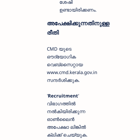
ശേഷി
ഉണ്ടായിരിക്കണം.
അപേക്ഷിക്കുന്നതിനുള്ള
രീതി
CMD യുടെ
ഔദ്യോഗിക
വെബ്സൈറ്റായ
www.cmd.kerala.gov.in
സന്ദർശിക്കുക.
'
Recruitment
'
വിഭാഗത്തിൽ
നൽകിയിരിക്കുന്ന
ഓൺലൈൻ
അപേക്ഷാ ലിങ്കിൽ
ക്ലിക്ക് ചെയ്യുക.