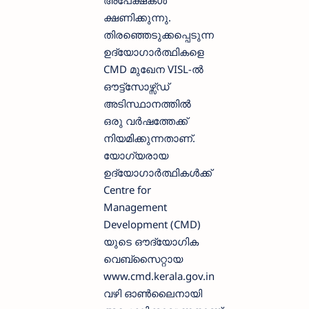
ക്ഷണിക്കുന്നു.
തിരഞ്ഞെടുക്കപ്പെടുന്ന
ഉദ്യോഗാർത്ഥികളെ
CMD മുഖേന VISL-ൽ
ഔട്ട്സോഴ്സ്ഡ്
അടിസ്ഥാനത്തിൽ
ഒരു വർഷത്തേക്ക്
നിയമിക്കുന്നതാണ്.
യോഗ്യരായ
ഉദ്യോഗാർത്ഥികൾക്ക്
Centre for
Management
Development (CMD)
യുടെ ഔദ്യോഗിക
വെബ്സൈറ്റായ
www.cmd.kerala.gov.in
വഴി ഓൺലൈനായി