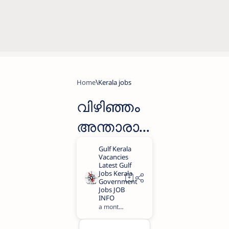
Home
Kerala jobs
വിഴിഞ്ഞം
അന്താരാ
ഷ്ട്ര
തുറമുഖ
ലിമിറ്റഡ്
(VISL)
a month ago
2
ജോലി