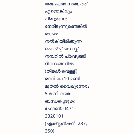
അപേക്ഷാ സമയത്ത്
എന്തെങ്കിലും
പ്രശ്നങ്ങൾ
നേരിടുന്നുണ്ടെങ്കിൽ
താഴെ
നൽകിയിരിക്കുന്ന
ഹെൽപ്പ് ഡെസ്ക്
നമ്പറിൽ പ്രവൃത്തി
ദിവസങ്ങളിൽ
(തിങ്കൾ-വെള്ളി)
രാവിലെ 10 മണി
മുതൽ വൈകുന്നേരം
5 മണി വരെ
ബന്ധപ്പെടുക:
ഫോൺ: 0471-
2320101
(എക്സ്റ്റൻഷൻ: 237,
250)