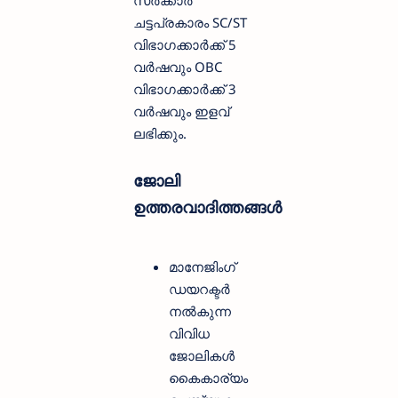
ചട്ടപ്രകാരം SC/ST
വിഭാഗക്കാർക്ക് 5
വർഷവും OBC
വിഭാഗക്കാർക്ക് 3
വർഷവും ഇളവ്
ലഭിക്കും.
ജോലി
ഉത്തരവാദിത്തങ്ങൾ
മാനേജിംഗ്
ഡയറക്ടർ
നൽകുന്ന
വിവിധ
ജോലികൾ
കൈകാര്യം