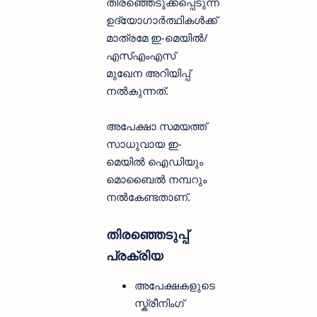
തിരഞ്ഞെടുക്കപ്പെടുന്ന
ഉദ്യോഗാർത്ഥികൾക്ക്
മാത്രമേ ഇ-മെയിൽ/
എസ്എംഎസ്
മുഖേന അറിയിപ്പ്
നൽകുന്നത്.
അപേക്ഷാ സമയത്ത്
സാധുവായ ഇ-
മെയിൽ ഐഡിയും
മൊബൈൽ നമ്പറും
നൽകേണ്ടതാണ്.
തിരഞ്ഞെടുപ്പ്
പ്രക്രിയ
അപേക്ഷകളുടെ
സ്ക്രീനിംഗ്