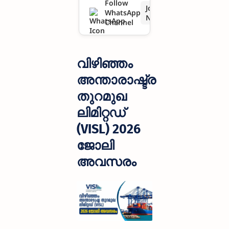
Follow
Join
WhatsApp
ഒഴിവുകൾ
Now
Channel
വിഴിഞ്ഞം
അന്താരാഷ്ട്ര
തുറമുഖ
ലിമിറ്റഡ്
(VISL) 2026
ജോലി
അവസരം