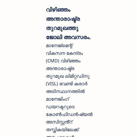
വിഴിഞ്ഞം
അന്താരാഷ്ട്ര
തുറമുഖത്തു
ജോലി അവസരം.
മാനേജ്മെന്റ്
വികസന കേന്ദ്രം
(CMD) വിഴിഞ്ഞം
അന്താരാഷ്ട്ര
തുറമുഖ ലിമിറ്റഡിനു
(VISL) വേണ്ടി കരാർ
അടിസ്ഥാനത്തിൽ
മാനേജിംഗ്
ഡയറക്ടറുടെ
കോൺഫിഡൻഷ്യൽ
അസിസ്റ്റൻ്റ്
തസ്തികയിലേക്ക്
അപേക്ഷകൾ