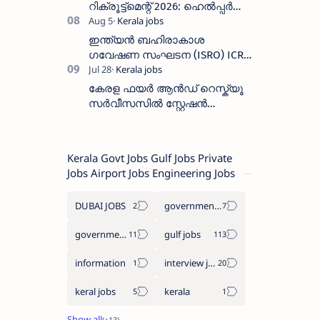
റിക്രൂട്ട്മെന്റ് 2026: ഹെൽപ്പർ
തസ്തികയിലേക്ക് ഓഗസ്റ്റ് 5-ന്
വാക്ക് ഇൻ ഇന്റർവ്യൂ
ഇന്ത്യൻ ബഹിരാകാശ
ഗവേഷണ സംഘടന (ISRO) ICRB
യിൽ ജോലി അവസരം :ശമ്പളം
25, 500 രൂപ മുതൽ
കേരള ഫയർ ആൻഡ് റെസ്ക്യൂ
സർവീസസിൽ സ്റ്റേഷൻ
ഓഫീസർ (ട്രെയിനി) നിയമനം
2026 - അപേക്ഷിക്കുക
Kerala Govt Jobs Gulf Jobs Private
Jobs Airport Jobs Engineering Jobs
DUBAI JOBS
government information
government jobs
gulf jobs
information
interview jobs
keral jobs
kerala