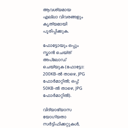
ആവശ്യമായ
എല്ലാ വിവരങ്ങളും
കൃത്യമായി
പൂരിപ്പിക്കുക.
ഫോട്ടോയും ഒപ്പും
സ്കാൻ ചെയ്ത്
അപ്ലോഡ്
ചെയ്യുക (ഫോട്ടോ:
200KB-ൽ താഴെ, JPG
ഫോർമാറ്റിൽ; ഒപ്പ്:
50KB-ൽ താഴെ, JPG
ഫോർമാറ്റിൽ).
വിദ്യാഭ്യാസ
യോഗ്യതാ
സർട്ടിഫിക്കറ്റുകൾ,