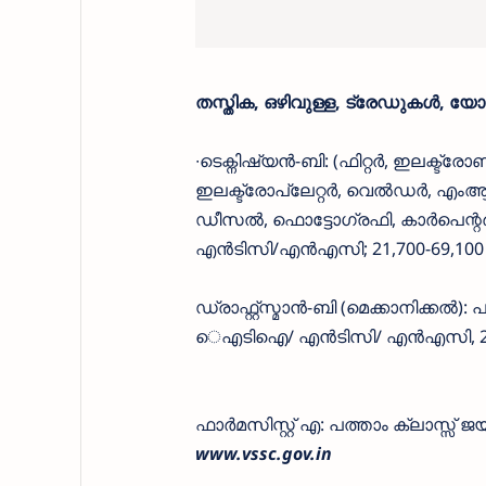
തസ്തിക, ഒഴിവുള്ള, ട്രേഡുകൾ, യോ
∙ടെക്നിഷ്യൻ-ബി: (ഫിറ്റർ, ഇലക്ട്രോണ
ഇലക്ട്രോപ്ലേറ്റർ, വെൽഡർ, എംആർ
ഡീസൽ, ഫൊട്ടോഗ്രഫി, കാർപെന്റർ)
എൻടിസി/എൻഎസി; 21,700-69,100 
ഡ്രാഫ്റ്റ്സ്മാൻ-ബി (മെക്കാനിക്കൽ):
െഎടിഐ/ എൻടിസി/ എൻഎസി, 21,7
ഫാർമസിസ്റ്റ് എ: പത്താം ക്ലാസ്സ്‌ 
www.vssc.gov.in