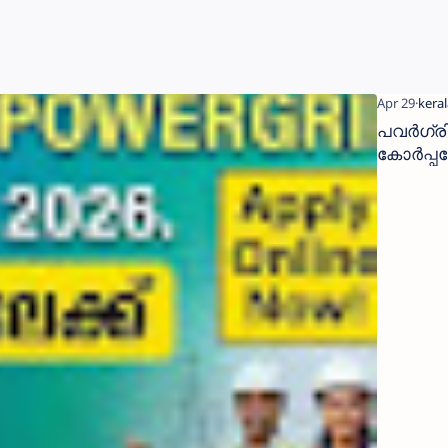
പവർഗ്ര
കോർപ്പ
ൻ ഓഫ്
ഇന്ത്യ
ലിമിറ്റഡ്
(POWERG
JOB
VACANCI
2026