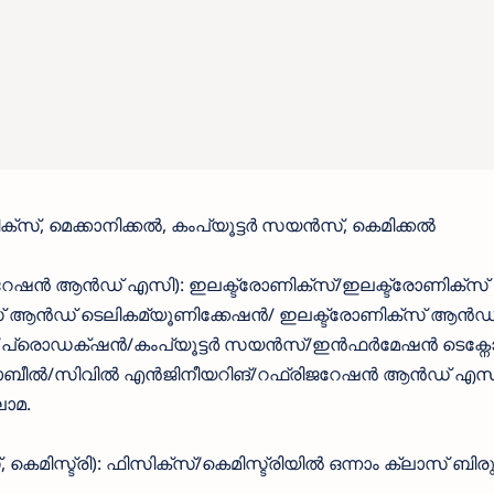
്സ്, മെക്കാനിക്കൽ, കംപ്യൂട്ടർ സയൻസ്, കെമിക്കൽ
േഷൻ ആൻഡ് എസി): ഇലക്ട്രോണിക്സ്/ഇലക്ട്രോണിക്സ
സ് ആൻഡ് ടെലികമ്യൂണിക്കേഷൻ/ ഇലക്ട്രോണിക്സ് ആൻഡ
്കൽ/പ്രൊഡക്‌ഷൻ/കംപ്യൂട്ടർ സയൻസ്/ഇൻഫർമേഷൻ ടെക്നോ
ടമൊബീൽ/സിവിൽ എൻജിനീയറിങ്/റഫ്രിജറേഷൻ ആൻഡ് എസ
ലോമ.
, കെമിസ്ട്രി): ഫിസിക്സ്/കെമിസ്ട്രിയിൽ ഒന്നാം ക്ലാസ് ബിരു