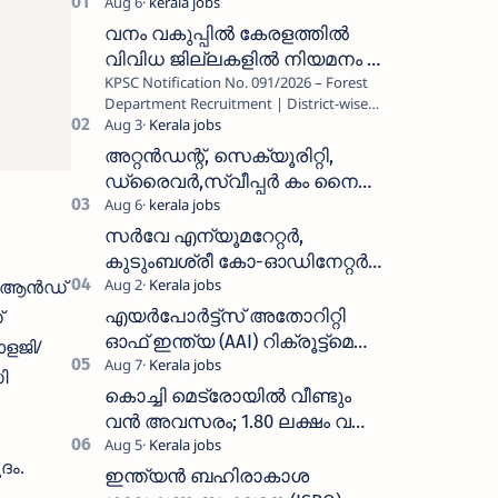
വനം വകുപ്പിൽ കേരളത്തിൽ
വിവിധ ജില്ലകളിൽ നിയമനം _
KPSC Notification No. 091/2026 – Forest
Forest Department Recruitment |
Department Recruitment | District-wise
District-wise Vacancies
Vacancies പത്തനംതിട്ട, ഇടുക്കി,
എറണാകുളം, തൃശൂർ, പാലക്കാട്…
അറ്റൻഡന്റ്, സെക്യൂരിറ്റി,
ഡ്രൈവർ,സ്വീപ്പർ കം നൈറ്റ്
വാച്ച്മാൻ തുടങ്ങി നിരവധി
ഒഴിവുകൾ
സർവേ എന്യൂമറേറ്റർ,
കുടുംബശ്രീ കോ-ഓഡിനേറ്റർ,
് ആൻഡ്
ആശ വർക്കർ ഒഴിവുകളിൽ
അപേക്ഷിക്കാം
എയർപോർട്ട്സ് അതോറിറ്റി
്
ഓഫ് ഇന്ത്യ (AAI) റിക്രൂട്ട്മെന്റ്
ളജി/
2026: 800+ ഒഴിവുകൾ,
ി
അപേക്ഷിക്കാനുള്ള അവസാന
കൊച്ചി മെട്രോയിൽ വീണ്ടും
തീയതി സെപ്റ്റംബർ 7
വൻ അവസരം; 1.80 ലക്ഷം വരെ
ശമ്പളം വാങ്ങാം, യോഗ്യത
ദം.
അറിയാം
ഇന്ത്യൻ ബഹിരാകാശ