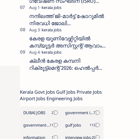
ഗവേഷണ സംഘടന (ISRO)
ICRB യിൽ ജോലി അവസരം
:ശമ്പളം 25, 500 രൂപ മുതൽ
നന്ദിലത്ത് ജി-മാർട്ട് ഷോറൂമിൽ
നിരവധി ജോലി
ഒഴിവുകൾ|Nandilath G-Mart
Showroom vacancies 2026
കേരള യൂണിവേഴ്സിറ്റിയിൽ
കമ്പ്യൂട്ടർ അസിസ്റ്റന്റ് ആവാം
:അവസാന തീയതി: ഓഗസ്റ്റ് 5 ന്
ക്ലീൻ കേരള കമ്പനി
റിക്രൂട്ട്മെന്റ് 2026: ഹെൽപ്പർ
തസ്തികയിലേക്ക് ഓഗസ്റ്റ് 5-ന്
വാക്ക് ഇൻ ഇന്റർവ്യൂ
Kerala Govt Jobs Gulf Jobs Private Jobs
Airport Jobs Engineering Jobs
DUBAI JOBS
government information
government jobs
gulf jobs
information
interview jobs