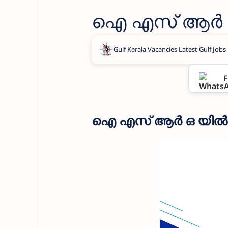
ഐ എസ്‌ ആർ 
F
ഐ എസ്‌ ആർ ഒ യിൽ