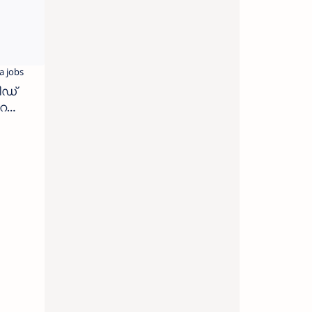
ിഡ്
റേഷ
RID
ES