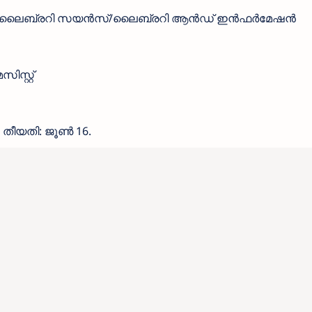
ിരുദം, ലൈബ്രറി സയൻസ്/ലൈബ്രറി ആൻഡ് ഇൻഫർമേഷൻ
ിസ്റ്റ്
തീയതി: ജൂൺ 16.