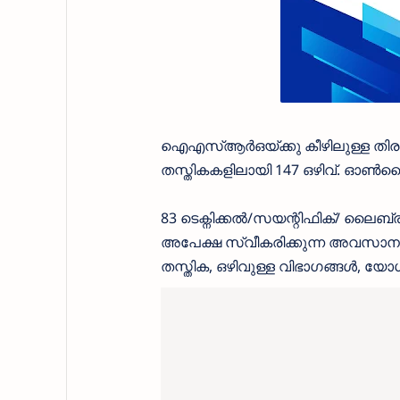
ഐഎസ്‌ആർഒയ്‌ക്കു കീഴിലുള്ള തിര
തസ്തികകളിലായി 147 ഒഴിവ്. ഓൺല
83 ടെക്നിക്കൽ/സയന്റിഫിക്/ ലൈബ്രറി
അപേക്ഷ സ്വീകരിക്കുന്ന അവസാന 
തസ്തിക, ഒഴിവുള്ള വിഭാഗങ്ങൾ, യോ