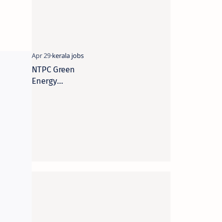
NTPC Green
Energy
Recruitment
2026|NTPC
ഗ്രീൻ
എനർജിയി
ൽ 46
മാനേജർ
ഒഴിവുകൾ!
അപേക്ഷിക്കാ
ൻ ഇനി
ദിവസങ്ങൾ
മാത്രം