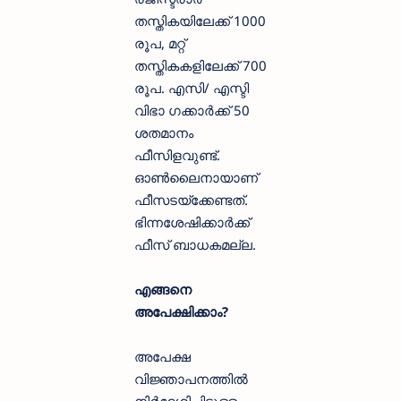
തസ്തികയിലേക്ക് 1000
രൂപ, മറ്റ്
തസ്തികകളിലേക്ക് 700
രൂപ. എസ‌ി/ എസ്ടി
വിഭാ ഗക്കാർക്ക് 50
ശതമാനം
ഫീസിളവുണ്ട്.
ഓൺലൈനായാണ്
ഫീസടയ്ക്കേണ്ടത്.
ഭിന്നശേഷിക്കാർക്ക്
ഫീസ് ബാധകമല്ല.
എങ്ങനെ
അപേക്ഷിക്കാം?
അപേക്ഷ
വിജ്ഞാപനത്തിൽ