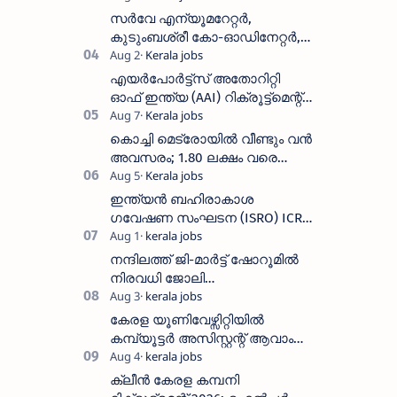
ഒഴിവുകൾ
സർവേ എന്യൂമറേറ്റർ,
കുടുംബശ്രീ കോ-ഓഡിനേറ്റർ,
ആശ വർക്കർ ഒഴിവുകളിൽ
അപേക്ഷിക്കാം
എയർപോർട്ട്സ് അതോറിറ്റി
ഓഫ് ഇന്ത്യ (AAI) റിക്രൂട്ട്മെന്റ്
2026: 800+ ഒഴിവുകൾ,
അപേക്ഷിക്കാനുള്ള അവസാന
കൊച്ചി മെട്രോയിൽ വീണ്ടും വൻ
തീയതി സെപ്റ്റംബർ 7
അവസരം; 1.80 ലക്ഷം വരെ
ശമ്പളം വാങ്ങാം, യോഗ്യത
അറിയാം
ഇന്ത്യൻ ബഹിരാകാശ
ഗവേഷണ സംഘടന (ISRO) ICRB
യിൽ ജോലി അവസരം :ശമ്പളം
25, 500 രൂപ മുതൽ
നന്ദിലത്ത് ജി-മാർട്ട് ഷോറൂമിൽ
നിരവധി ജോലി
ഒഴിവുകൾ|Nandilath G-Mart
Showroom vacancies 2026
കേരള യൂണിവേഴ്സിറ്റിയിൽ
കമ്പ്യൂട്ടർ അസിസ്റ്റന്റ് ആവാം
:അവസാന തീയതി: ഓഗസ്റ്റ് 5 ന്
ക്ലീൻ കേരള കമ്പനി