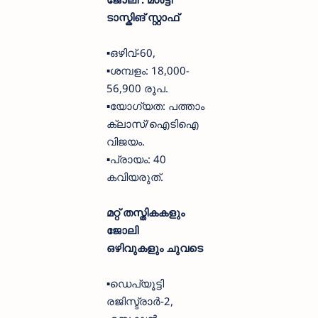
ടാസ്കിങ് സ്റ്റാഫ്
▪️ഒഴിവ്-60,
▪️ശമ്പളം: 18,000-
56,900 രൂപ.
▪️യോഗ്യത: പത്താം
ക്ലാസ്/ഐടിഐ
വിജയം.
▪️പ്രായം: 40
കവിയരുത്.
മറ്റ് തസ്തികകളും
ജോലി
ഒഴിവുകളും
ചുവടെ
▪️ഡെപ്യൂട്ടി
രജിസ്ട്രാർ-2,