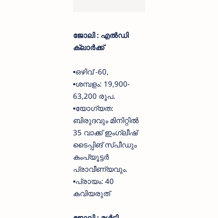
ജോലി : എൽഡി
ക്ലാർക്ക്
▪️ഒഴിവ് -60,
▪️ശമ്പളം: 19,900-
63,200 രൂപ.
▪️യോഗ്യത:
ബിരുദവും മിനിറ്റിൽ
35 വാക്ക് ഇംഗ്ലീഷ്
ടൈപ്പിങ് സ്പീഡും
കംപ്യൂട്ടർ
പ്രാവീണ്യവും.
▪️പ്രായം: 40
കവിയരുത്
ജോലി : മൾട്ടി