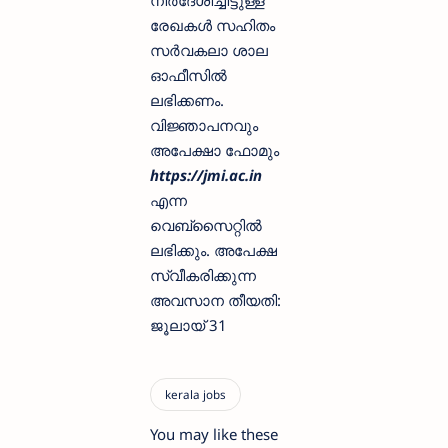
നിർദേശിച്ചിട്ടുള്ള
രേഖകൾ സഹിതം
സർവകലാ ശാല
ഓഫീസിൽ
ലഭിക്കണം.
വിജ്ഞാപനവും
അപേക്ഷാ ഫോമും
https://jmi.ac.in
എന്ന
വെബ്സൈറ്റിൽ
ലഭിക്കും. അപേക്ഷ
സ്വീകരിക്കുന്ന
അവസാന തീയതി:
ജൂലായ് 31
You may like these