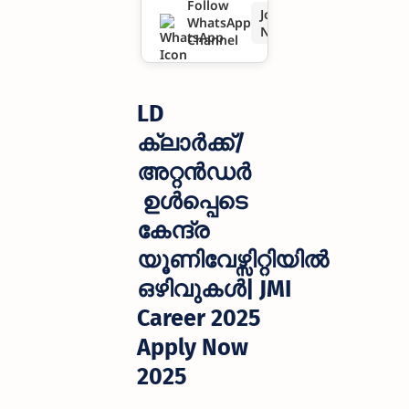
Follow
Join
WhatsApp
ഒഴിവുകൾ|
Now
Channel
JMI Career
2025 Apply
LD
Now 2025
ക്ലാർക്ക്/
അറ്റൻഡർ
ഉൾപ്പെടെ
കേന്ദ്ര
യൂണിവേഴ്സിറ്റിയിൽ
ഒഴിവുകൾ|
JMI
Career 2025
Apply Now
2025