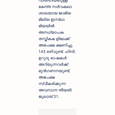
ഡൽഹിയിലുള്ള
കേന്ദ്ര സർവകലാ
ശാലയായ ജാമിയ
മിലിയ ഇസ്‌ലാ
മിയയിൽ
അനധ്യാപക
തസ്തികക ളിലേക്ക്
അപേക്ഷ ക്ഷണിച്ചു.
143 ഒഴിവുണ്ട്. ഹിന്ദി,
ഉറുദു ഭാഷകൾ
അറിയുന്നവർക്ക്
മുൻഗണനയുണ്ട്,
അപേക്ഷ
സ്വീകരിക്കുന്ന
അവസാന തീയതി:
ജൂലായ് 31.