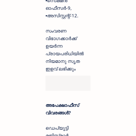
▪️സെക്ഷൻ
ഓഫീസർ-9,
▪️അസിസ്റ്റന്റ്-12.
സംവരണ
വിഭാഗക്കാർക്ക്
ഉയർന്ന
പ്രായപരിധിയിൽ
നിയമാനു സൃത
ഇളവ് ലഭിക്കും
അപേക്ഷാഫീസ്
വിവരങ്ങൾ?
ഡെപ്യൂട്ടി
രജിസ്ട്രാർ