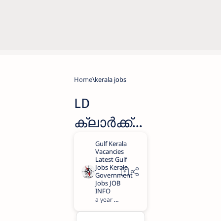
Home
kerala jobs
LD
ക്ലാർക്ക്/
അറ്റൻഡർ
ഉൾപ്പെടെ
കേന്ദ്ര
യൂണിവേഴ്സി
a year ago
1
റ്റിയിൽ