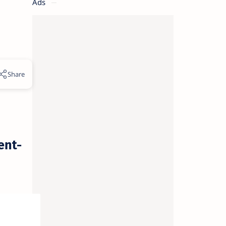
Ads
ent-