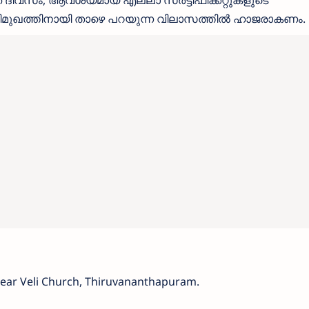
അഭിമുഖത്തിനായി താഴെ പറയുന്ന വിലാസത്തിൽ ഹാജരാകണം.
Near Veli Church, Thiruvananthapuram.