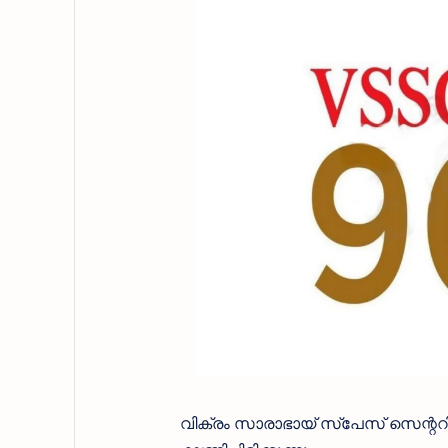
വിക്രം സാരാഭായ് സ്പേസ് സെന്ററി