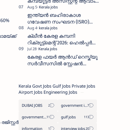
കമ്പ്യൂട്ടർ അസിസ്റ്റന്റ് ആവാം
:അവസാന തീയതി: ഓഗസ്റ്റ് 5 ന്
ഇന്ത്യൻ ബഹിരാകാശ
 60%
ഗവേഷണ സംഘടന (ISRO)
ICRB യിൽ ജോലി അവസരം
:ശമ്പളം 25, 500 രൂപ മുതൽ
യ്ക്ക്
ക്ലീൻ കേരള കമ്പനി
റിക്രൂട്ട്മെന്റ് 2026: ഹെൽപ്പർ
തസ്തികയിലേക്ക് ഓഗസ്റ്റ് 5-ന്
വാക്ക് ഇൻ ഇന്റർവ്യൂ
കേരള ഫയർ ആൻഡ് റെസ്ക്യൂ
സർവീസസിൽ സ്റ്റേഷൻ
ഓഫീസർ (ട്രെയിനി) നിയമനം
2026 - അപേക്ഷിക്കുക
Kerala Govt Jobs Gulf Jobs Private Jobs
Airport Jobs Engineering Jobs
DUBAI JOBS
government information
government jobs
gulf jobs
ജിസ്റ്റർ
information
interview jobs