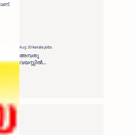
ാണ്.
അമ്പതു
വയസ്സിൽ
താഴെയുള്ള
സ്ത്രീകൾക്കും
പുരുഷന്മാർ
ക്കും
സാമൂഹ്യ
നീതി
വകുപ്പിന്
കീഴിൽ
ജോലി