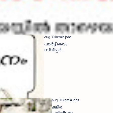
പാർട്ട് ടൈം
സ്വീപ്പർ
ഉൾപ്പെടെ
വിവിധ
ജോലി
ഒഴിവുകൾ
ക്ഷീര
പരിശീലന