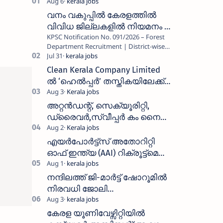
വനം വകുപ്പിൽ കേരളത്തിൽ
വിവിധ ജില്ലകളിൽ നിയമനം _
KPSC Notification No. 091/2026 – Forest
Forest Department Recruitment |
Department Recruitment | District-wise
District-wise Vacancies
Vacancies പത്തനംതിട്ട, ഇടുക്കി,
എറണാകുളം, തൃശൂർ, പാലക്കാട്…
Clean Kerala Company Limited
ൽ ‘ഹെൽപ്പർ’ തസ്തികയിലേക്ക്
വാക്ക്-ഇൻ ഇന്റർവ്യൂ
നടത്തുന്നു
അറ്റൻഡന്റ്, സെക്യൂരിറ്റി,
ഡ്രൈവർ,സ്വീപ്പർ കം നൈറ്റ്
വാച്ച്മാൻ തുടങ്ങി നിരവധി
ഒഴിവുകൾ
എയർപോർട്ട്സ് അതോറിറ്റി
ഓഫ് ഇന്ത്യ (AAI) റിക്രൂട്ട്മെന്റ്
2026: 800+ ഒഴിവുകൾ,
അപേക്ഷിക്കാനുള്ള അവസാന
നന്ദിലത്ത് ജി-മാർട്ട് ഷോറൂമിൽ
തീയതി സെപ്റ്റംബർ 7
നിരവധി ജോലി
ഒഴിവുകൾ|Nandilath G-Mart
Showroom vacancies 2026
കേരള യൂണിവേഴ്സിറ്റിയിൽ