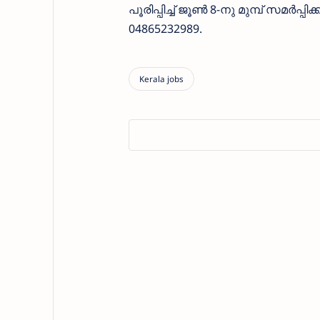
പൂരിപ്പിച്ച് ജൂൺ 8-നു മുമ്പ് സമർപ്
04865232989.