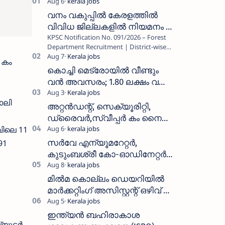
വനം വകുപ്പിൽ കേരളത്തിൽ
വിവിധ ജില്ലകളിൽ നിയമനം _
KPSC Notification No. 091/2026 – Forest
Forest Department Recruitment |
Department Recruitment | District-wise
District-wise Vacancies
Vacancies പത്തനംതിട്ട, ഇടുക്കി,
 കം
എറണാകുളം, തൃശൂർ, പാലക്കാട്…
കൊച്ചി മെട്രോയിൽ വീണ്ടും
വൻ അവസരം; 1.80 ലക്ഷം വരെ
ശമ്പളം വാങ്ങാം, യോഗ്യത
ോലി
അറിയാം
അറ്റൻഡന്റ്, സെക്യൂരിറ്റി,
ഡ്രൈവർ,സ്വീപ്പർ കം നൈറ്റ്
വിലെ 11
വാച്ച്മാൻ തുടങ്ങി നിരവധി
ഒഴിവുകൾ
സർവേ എന്യൂമറേറ്റർ,
91
കുടുംബശ്രീ കോ-ഓഡിനേറ്റർ,
ആശ വർക്കർ ഒഴിവുകളിൽ
അപേക്ഷിക്കാം
മിൽമ കൊല്ലം ഡെയറിയിൽ
മാർക്കറ്റിംഗ് അസിസ്റ്റന്റ് ഒഴിവ് –
വാക്ക് ഇൻ ഇന്റർവ്യൂ ഓഗസ്റ്റ്
11-ന്
ഇന്ത്യൻ ബഹിരാകാശ
ൂട്ടർ