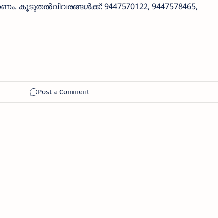
പിക്കണം. കൂടുതൽവിവരങ്ങൾക്ക്: 9447570122, 9447578465,