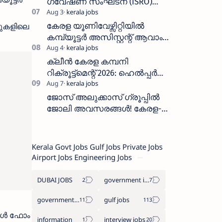
ഗവേഷണ സംഘടന (ISRO)
ICRB യിൽ ജോലി അവസരം
:ശമ്പളം 25, 500 രൂപ മുതൽ
കേരള യൂണിവേഴ്സിറ്റിയിൽ
ചുകളിലെ
കമ്പ്യൂട്ടർ അസിസ്റ്റന്റ് ആവാം
:അവസാന തീയതി: ഓഗസ്റ്റ് 5 ന്
ക്ലീൻ കേരള കമ്പനി
റിക്രൂട്ട്മെന്റ് 2026: ഹെൽപ്പർ
തസ്തികയിലേക്ക് ഓഗസ്റ്റ് 5-ന്
വാക്ക് ഇൻ ഇന്റർവ്യൂ
ജോസ് അലുക്കാസ് ഗ്രൂപ്പിൽ
ജോലി അവസരങ്ങൾ! കേരള-
തമിഴ്നാട് റീജിയണിൽ
സെയിൽസ്, സപ്പോർട്ട് സ്റ്റാഫ്
റിക്രൂട്ട്മെന്റ്
Kerala Govt Jobs Gulf Jobs Private Jobs
Airport Jobs Engineering Jobs
DUBAI JOBS
government information
government jobs
gulf jobs
ഗിൾ ഫോം
information
interview jobs