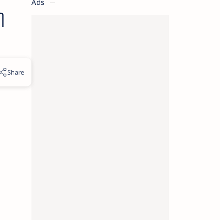
Ads
ി