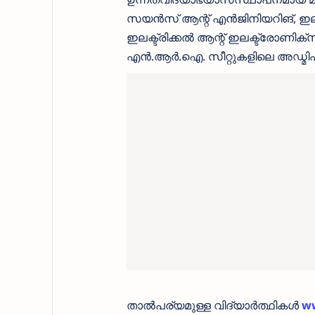
സയൻസ് ആന്റ് എൻജിനിയറിങ്, ഇലക്
ഇലക്ട്രിക്കൽ ആന്റ് ഇലക്ട്രോണി
എൻ.ആർ.ഐ. സീറ്റുകളിലെ അഡ്മിഷന
താൽപര്യമുള്ള വിദ്യാർത്ഥികൾ
ww