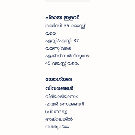
പ്രായ ഇളവ്:
ഒബിസി: 35 വയസ്സ്
വരെ
എസ്സി/എസ്ടി: 37
വയസ്സ് വരെ
എക്സ്-സർവീസ്മാൻ:
45 വയസ്സ് വരെ.
യോഗ്യത
വിവരങ്ങൾ
വിദ്യാഭ്യാസം:
ഹയർ സെക്കണ്ടറി
(പ്ലസ് ടു)
അല്ലെങ്കിൽ
തത്തുല്യം