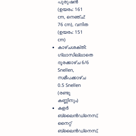
പുരുഷൻ
(ഉയരം: 161
cm, നെഞ്ച്:
76 cm), വനിത
(ഉയരം: 151
cm)
കാഴ്ചശക്തി:
ഗ്ലാസില്ലാതെ
ദൂരക്കാഴ്ച 6/6
Snellen,
സമീപക്കാഴ്ച
0.5 Snellen
(രണ്ടു
കണ്ണിനും)
കളർ
ബ്ലൈൻഡ്നെസ്,
നൈറ്റ്
ബ്ലൈൻഡ്നെസ്,