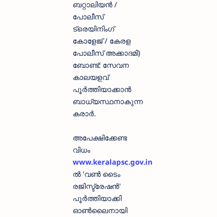
ബറ്റാലിയൻ /
പോലീസ്
ട്രെയിനിംഗ്
കോളേജ് / കേരള
പോലീസ് അക്കാദമി)
ബോണ്ട്: സേവന
കാലയളവ്
പൂർത്തിയാക്കാൻ
ബാധ്യസ്ഥനാകുന്ന
കരാർ.
അപേക്ഷിക്കേണ്ട
വിധം
www.keralapsc.gov.in
ൽ 'വൺ ടൈം
രജിസ്ട്രേഷൻ'
പൂർത്തിയാക്കി
ഓൺലൈനായി