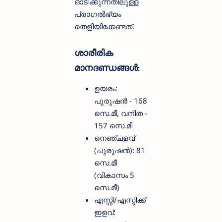
ഓടിക്കുന്നതിലുള്ള
പ്രാഗൽഭ്യം
തെളിയിക്കേണ്ടത്.
ശാരീരിക
മാനദണ്ഡങ്ങൾ
:
ഉയരം:
പുരുഷൻ - 168
സെ.മീ, വനിത -
157 സെ.മീ
നെഞ്ചളവ്
(പുരുഷൻ): 81
സെ.മീ
(വികാസം 5
സെ.മീ)
എസ്സി/എസ്ടിക്ക്
ഇളവ്: