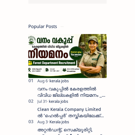
Popular Posts
വനം വകുപ്പിൽ കേരളത്തിൽ
വിവിധ ജില്ലകളിൽ നിയമനം _
Forest Department Recruitment |
District-wise Vacancies
Clean Kerala Company Limited
ൽ ‘ഹെൽപ്പർ’ തസ്തികയിലേക്ക്
വാക്ക്-ഇൻ ഇന്റർവ്യൂ
നടത്തുന്നു
അറ്റൻഡന്റ്, സെക്യൂരിറ്റി,