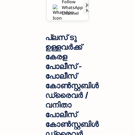
Follow
Join
WhatsApp
ഡ്രൈവർ
Now
Channel
/ വനിതാ
പോലീസ്
പ്ലസ് ടു
കോൺസ്റ്റ
ഉള്ളവർക്ക്
കേരള
ബിൾ
പോലീസ് -
ഡ്രൈവർ
പോലീസ്
തസ്തികയി
കോൺസ്റ്റബിൾ
ലേക്ക്
ഡ്രൈവർ /
അപേക്ഷി
വനിതാ
പോലീസ്
ക്കാം
കോൺസ്റ്റബിൾ
ഡ്രൈവർ