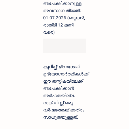
അപേക്ഷിക്കാനുള്ള
അവസാന തീയതി:
01.07.2026 (ബുധൻ,
രാത്രി 12 മണി
വരെ)
കുറിപ്പ്:
ഭിന്നശേഷി
ഉദ്യോഗാർത്ഥികൾക്ക്
ഈ തസ്തികയിലേക്ക്
അപേക്ഷിക്കാൻ
അർഹതയില്ല.
റാങ്ക് ലിസ്റ്റ് ഒരു
വർഷത്തേക്ക് മാത്രം
സാധുതയുള്ളത്.