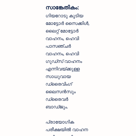
സാങ്കേതികം:
ഗിയറോടു കൂടിയ
മോട്ടോർ സൈക്കിൾ,
ലൈറ്റ് മോട്ടോർ
വാഹനം, ഹെവി
പാസഞ്ചർ
വാഹനം, ഹെവി
ഗുഡ്സ് വാഹനം
എന്നിവയ്ക്കുള്ള
സാധുവായ
ഡ്രൈവിംഗ്
ലൈസൻസും
ഡ്രൈവർ
ബാഡ്ജും.
പ്രായോഗിക
പരീക്ഷയിൽ വാഹന