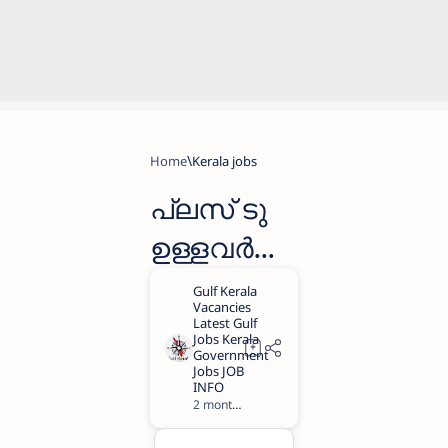
Home
Kerala jobs
പ്ലസ് ടു
ഉള്ളവർക്ക്
കേരള
പോലീസ് -
പോലീസ്
കോൺസ്റ്റ
2 months ago
1
ബിൾ