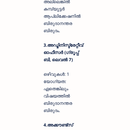
അല്ലെങ്കിൽ
കമ്പ്യൂട്ടർ
ആപ്ലിക്കേഷനിൽ
ബിരുദാനന്തര
ബിരുദം.
3.അഡ്മിനിസ്ട്രേറ്റീവ്
ഓഫീസർ (ഗ്രൂപ്പ്
ബി, ലെവൽ 7)
ഒഴിവുകൾ: 1
യോഗ്യത:
ഏതെങ്കിലും
വിഷയത്തിൽ
ബിരുദാനന്തര
ബിരുദം.
4.അക്കൗണ്ട്സ്