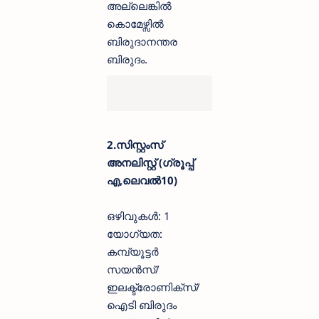
അല്ലെങ്കിൽ
കൊമേഴ്സിൽ
ബിരുദാനന്തര
ബിരുദം.
2.സിസ്റ്റംസ്
അനലിസ്റ്റ് (ഗ്രൂപ്പ്
എ,ലെവൽ10)
ഒഴിവുകൾ: 1
യോഗ്യത:
കമ്പ്യൂട്ടർ
സയൻസ്/
ഇലക്ട്രോണിക്സ്/
ഐടി ബിരുദം