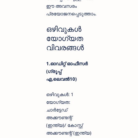
ഈ അവസരം
പ്രയോജനപ്പെടുത്താം.
ഒഴിവുകൾ
യോഗ്യത
വിവരങ്ങൾ
1.ഓഡിറ്റ് ഓഫീസർ
(ഗ്രൂപ്പ്
എ,ലെവൽ10)
ഒഴിവുകൾ: 1
യോഗ്യത:
ചാർട്ടേഡ്
അക്കൗണ്ടന്റ്
(ഇന്ത്യ)/ കോസ്റ്റ്
അക്കൗണ്ടന്റ് (ഇന്ത്യ)