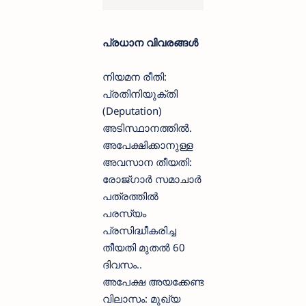
പ്രധാന വിവരങ്ങൾ
നിയമന രീതി:
പ്രതിനിയുക്തി
(Deputation)
അടിസ്ഥാനത്തിൽ.
അപേക്ഷിക്കാനുള്ള
അവസാന തീയതി:
രോജ്ഗാർ സമാചാർ
പത്രത്തിൽ
പരസ്യം
പ്രസിദ്ധീകരിച്ച
തീയതി മുതൽ 60
ദിവസം..
അപേക്ഷ അയക്കേണ്ട
വിലാസം: മുഖ്യ