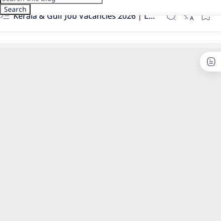
Kerala & Gulf Job Vacancies 2026 | Latest Govt & Private Jobs