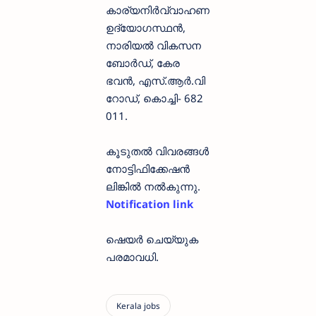
കാര്യനിർവ്വാഹണ
ഉദ്യോഗസ്ഥൻ,
നാരിയൽ വികസന
ബോർഡ്, കേര
ഭവൻ, എസ്.ആർ.വി
റോഡ്, കൊച്ചി- 682
011.
കൂടുതൽ വിവരങ്ങൾ
നോട്ടിഫിക്കേഷൻ
ലിങ്കിൽ നൽകുന്നു.
Notification link
ഷെയർ ചെയ്യുക
പരമാവധി.