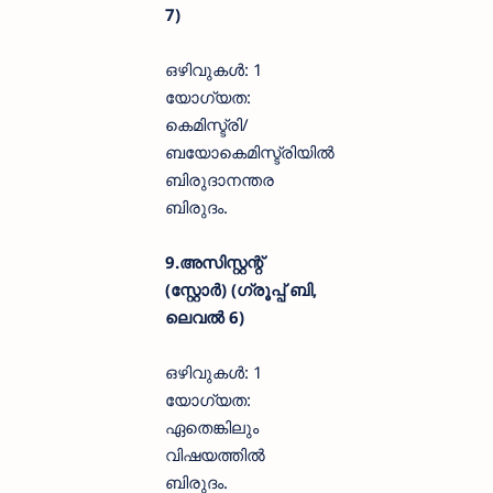
7)
ഒഴിവുകൾ: 1
യോഗ്യത:
കെമിസ്ട്രി/
ബയോകെമിസ്ട്രിയിൽ
ബിരുദാനന്തര
ബിരുദം.
9.അസിസ്റ്റന്റ്
(സ്റ്റോർ) (ഗ്രൂപ്പ് ബി,
ലെവൽ 6)
ഒഴിവുകൾ: 1
യോഗ്യത:
ഏതെങ്കിലും
വിഷയത്തിൽ
ബിരുദം.