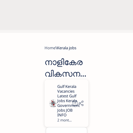
Home
Kerala jobs
നാളികേര
വികസന
ബോർഡി
ൽ നിരവധി
ഒഴിവുകളി
ൽ ജോലി
2 months ago
1
അവസരം|