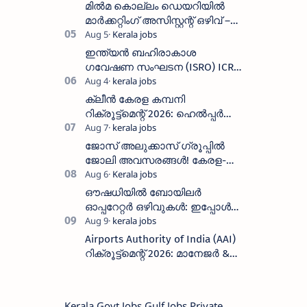
അപേക്ഷിക്കാം
മിൽമ കൊല്ലം ഡെയറിയിൽ
മാർക്കറ്റിംഗ് അസിസ്റ്റന്റ് ഒഴിവ് –
വാക്ക് ഇൻ ഇന്റർവ്യൂ ഓഗസ്റ്റ്
11-ന്
ഇന്ത്യൻ ബഹിരാകാശ
ഗവേഷണ സംഘടന (ISRO) ICRB
യിൽ ജോലി അവസരം :ശമ്പളം
25, 500 രൂപ മുതൽ
ക്ലീൻ കേരള കമ്പനി
റിക്രൂട്ട്മെന്റ് 2026: ഹെൽപ്പർ
തസ്തികയിലേക്ക് ഓഗസ്റ്റ് 5-ന്
വാക്ക് ഇൻ ഇന്റർവ്യൂ
ജോസ് അലുക്കാസ് ഗ്രൂപ്പിൽ
ജോലി അവസരങ്ങൾ! കേരള-
തമിഴ്നാട് റീജിയണിൽ
സെയിൽസ്, സപ്പോർട്ട് സ്റ്റാഫ്
ഔഷധിയിൽ ബോയിലർ
റിക്രൂട്ട്മെന്റ്
ഓപ്പറേറ്റർ ഒഴിവുകൾ: ഇപ്പോൾ
അപേക്ഷിക്കാം | 2 സീറ്റുകൾ |
ശമ്പളം 19,750/
Airports Authority of India (AAI)
റിക്രൂട്ട്മെന്റ് 2026: മാനേജർ &
ജൂനിയർ എക്സിക്യൂട്ടീവ്
തസ്തികകളിലേക്ക് അപേക്ഷിക്കാം
Kerala Govt Jobs Gulf Jobs Private