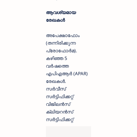
ആവശ്യമായ
രേഖകൾ
അപേക്ഷാഫോം
(തന്നിരിക്കുന്ന
പ്രോഫോർമ).
കഴിഞ്ഞ 5
വർഷത്തെ
എപിഎആർ (APAR)
രേഖകൾ.
സർവീസ്
സർട്ടിഫിക്കറ്റ്
വിജിലൻസ്
ക്ലിയറൻസ്
സർട്ടിഫിക്കറ്റ്