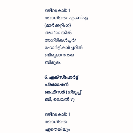
ഒഴിവുകൾ: 1
യോഗ്യത: എംബിഎ
(മാർക്കറ്റിംഗ്)
അല്ലെങ്കിൽ
അഗ്രികൾച്ചർ/
ഹോർട്ടികൾച്ചറിൽ
ബിരുദാനന്തര
ബിരുദം.
6.എക്സ്പോർട്ട്
പ്രമോഷൻ
ഓഫീസർ (ഗ്രൂപ്പ്
ബി, ലെവൽ 7)
ഒഴിവുകൾ: 1
യോഗ്യത:
ഏതെങ്കിലും