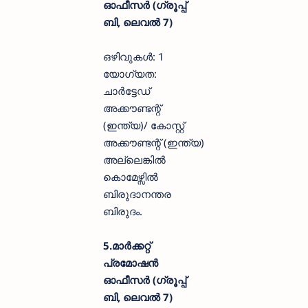
ഓഫീസർ (ഗ്രൂപ്പ്
ബി, ലെവൽ 7)
ഒഴിവുകൾ: 1
യോഗ്യത:
ചാർട്ടേഡ്
അക്കൗണ്ടന്റ്
(ഇന്ത്യ)/ കോസ്റ്റ്
അക്കൗണ്ടന്റ് (ഇന്ത്യ)
അല്ലെങ്കിൽ
കൊമേഴ്സിൽ
ബിരുദാനന്തര
ബിരുദം.
5.മാർക്കറ്റ്
പ്രമോഷൻ
ഓഫീസർ (ഗ്രൂപ്പ്
ബി, ലെവൽ 7)