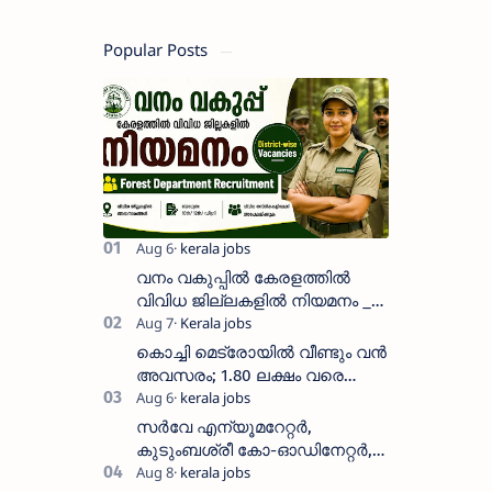
Popular Posts
വനം വകുപ്പിൽ കേരളത്തിൽ
വിവിധ ജില്ലകളിൽ നിയമനം _
Forest Department Recruitment |
District-wise Vacancies
കൊച്ചി മെട്രോയിൽ വീണ്ടും വൻ
അവസരം; 1.80 ലക്ഷം വരെ
ശമ്പളം വാങ്ങാം, യോഗ്യത
അറിയാം
സർവേ എന്യൂമറേറ്റർ,
കുടുംബശ്രീ കോ-ഓഡിനേറ്റർ,
ആശ വർക്കർ ഒഴിവുകളിൽ