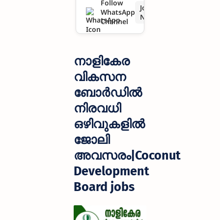
Follow
Join
WhatsApp
Coconut
Now
Channel
Developme
nt Board
നാളികേര
jobs
വികസന
ബോർഡിൽ
നിരവധി
ഒഴിവുകളിൽ
ജോലി
അവസരം|Coconut
Development
Board jobs