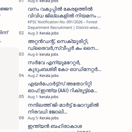
ർജ്ജന
വനം വകുപ്പിൽ കേരളത്തിൽ
വിവിധ ജില്ലകളിൽ നിയമനം _
KPSC Notification No. 091/2026 – Forest
Forest Department Recruitment |
Department Recruitment | District-wise
District-wise Vacancies
്ന്
Vacancies പത്തനംതിട്ട, ഇടുക്കി,
എറണാകുളം, തൃശൂർ, പാലക്കാട്…
.
അറ്റൻഡന്റ്, സെക്യൂരിറ്റി,
ഡ്രൈവർ,സ്വീപ്പർ കം നൈറ്റ്
വാച്ച്മാൻ തുടങ്ങി നിരവധി
ഒഴിവുകൾ
സർവേ എന്യൂമറേറ്റർ,
കുടുംബശ്രീ കോ-ഓഡിനേറ്റർ,
ആശ വർക്കർ ഒഴിവുകളിൽ
അപേക്ഷിക്കാം
എയർപോർട്ട്സ് അതോറിറ്റി
ഓഫ് ഇന്ത്യ (AAI) റിക്രൂട്ട്മെന്റ്
2026: 800+ ഒഴിവുകൾ,
അപേക്ഷിക്കാനുള്ള അവസാന
നന്ദിലത്ത് ജി-മാർട്ട് ഷോറൂമിൽ
തീയതി സെപ്റ്റംബർ 7
നിരവധി ജോലി
ഒഴിവുകൾ|Nandilath G-Mart
Showroom vacancies 2026
ഇന്ത്യൻ ബഹിരാകാശ