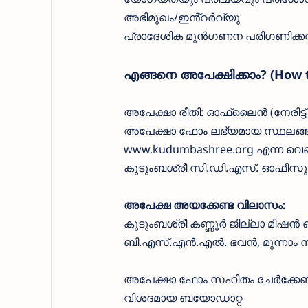
അഭിമുഖം/ഇൻ്റർവ്യൂ
പ്രാദേശിക മുൻഗണന പരിഗണിക്ക
എങ്ങനെ അപേക്ഷിക്കാം? (How t
അപേക്ഷാ രീതി: ഓഫ്ലൈൻ (നേരിട്ട്
അപേക്ഷാ ഫോം ലഭ്യമായ സ്ഥലങ്
www.kudumbashree.org എന്ന വെ
കുടുംബശ്രീ സി.ഡി.എസ്. ഓഫീസു
അപേക്ഷ അയക്കേണ്ട വിലാസം:
കുടുംബശ്രീ കണ്ണൂർ ജില്ലാ മിഷൻ
ബി.എസ്.എൻ.എൽ. ഭവൻ, മുന്നാം ന
അപേക്ഷാ ഫോം സഹിതം ചേർക്കേണ്
വിശദമായ ബയോഡാറ്റ