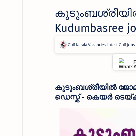
കുടുംബശ്രീയ
Kudumbasree jo
F
കുടുംബശ്രീയിൽ ജോ
ഡെസ്ക് - കെയർ ടെയ്