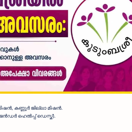
ഷൻ, കണ്ണൂർ ജില്ലാ മിഷൻ.
െൻഡർ ഹെൽപ്പ് ഡെസ്ക്).