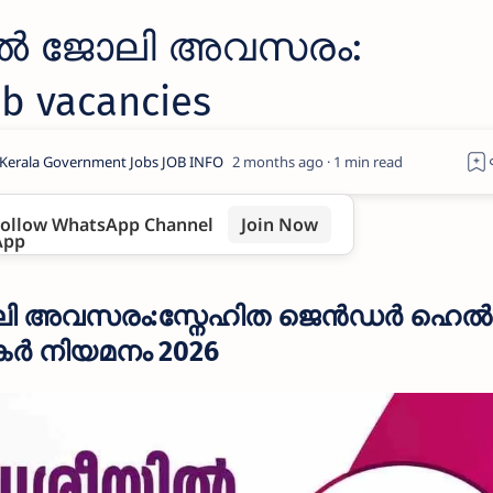
ിൽ ജോലി അവസരം:
b vacancies
2 months ago
1
ollow WhatsApp Channel
Join Now
ലി അവസരം:സ്നേഹിത ജെൻഡർ ഹെൽപ്
കർ നിയമനം 2026