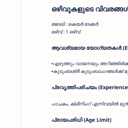
ഒഴിവുകളുടെ വിവരങ്ങൾ (
ജോലി : കെയർ ടേക്കർ
ഒഴിവ് : 1 ഒഴിവ്
ആവശ്യമായ യോഗ്യതകൾ (Eligib
▪️എഴുത്തും വായനയും അറിഞ്ഞിരിക
▪️കുടുംബശ്രീ കുടുംബാംഗങ്ങൾക്ക
പ്രവൃത്തിപരിചയം (Experience
പാചകം, ക്ലീനിംഗ് എന്നിവയിൽ മുൻ
പ്രായപരിധി (Age Limit)