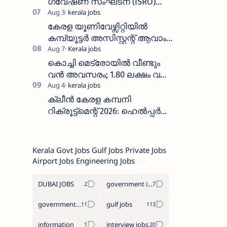
ഗവേഷണ സംഘടന (ISRO)
ICRB യിൽ ജോലി അവസരം
:ശമ്പളം 25, 500 രൂപ മുതൽ
കേരള യൂണിവേഴ്സിറ്റിയിൽ
കമ്പ്യൂട്ടർ അസിസ്റ്റന്റ് ആവാം
:അവസാന തീയതി: ഓഗസ്റ്റ് 5 ന്
കൊച്ചി മെട്രോയിൽ വീണ്ടും
വൻ അവസരം; 1.80 ലക്ഷം വരെ
ശമ്പളം വാങ്ങാം, യോഗ്യത
അറിയാം
ക്ലീൻ കേരള കമ്പനി
റിക്രൂട്ട്മെന്റ് 2026: ഹെൽപ്പർ
തസ്തികയിലേക്ക് ഓഗസ്റ്റ് 5-ന്
വാക്ക് ഇൻ ഇന്റർവ്യൂ
Kerala Govt Jobs Gulf Jobs Private Jobs
Airport Jobs Engineering Jobs
DUBAI JOBS
government information
government jobs
gulf jobs
information
interview jobs