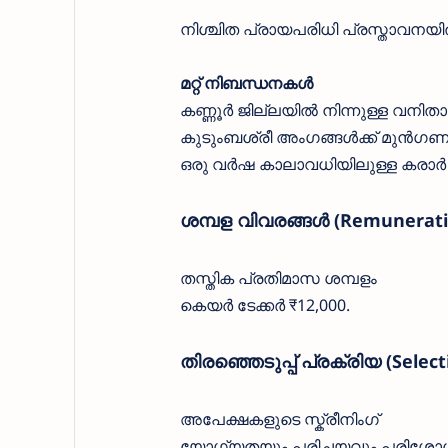
നിശ്ചിത പ്രായപരിധി പ്രസ്താവനയിൽ 
മറ്റ് നിബന്ധനകൾ
കണ്ണൂർ ജില്ലയിൽ നിന്നുള്ള വനിതാ
കുടുംബശ്രീ അംഗങ്ങൾക്ക് മുൻഗ
ഒരു വർഷ കാലാവധിയിലുള്ള കരാർ
ശമ്പള വിവരങ്ങൾ (Remunerati
തസ്തിക പ്രതിമാസ ശമ്പളം
കെയർ ടേക്കർ ₹12,000.
തിരഞ്ഞെടുപ്പ് പ്രക്രിയ (Select
അപേക്ഷകളുടെ സ്ക്രീനിംഗ്
യോഗ്യതയും പരിചയവും പരിശോധ