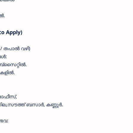
ൽ.
o Apply)
 / തപാൽ വഴി)
ങൾ:
ബ്സൈറ്റിൽ.
കളിൽ.
 ഓഫീസ്,
ില,സൗത്ത് ബസാർ, കണ്ണൂർ.
ടവ: