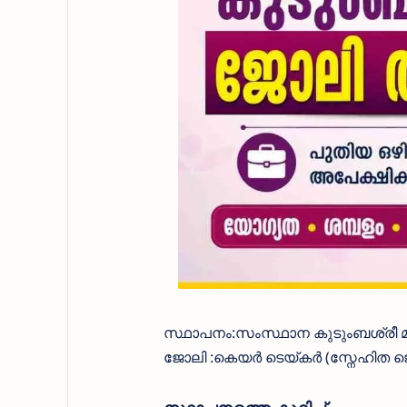
സ്ഥാപനം:സംസ്ഥാന കുടുംബശ്രീ മി
ജോലി :കെയർ ടെയ്കർ (സ്നേഹിത ജ