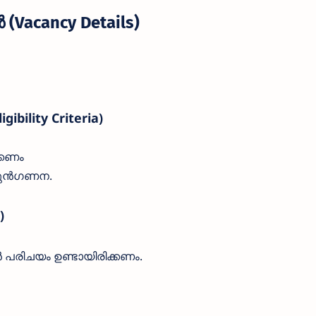
Vacancy Details)
ility Criteria)
്കണം
് മുൻഗണന.
)
 പരിചയം ഉണ്ടായിരിക്കണം.