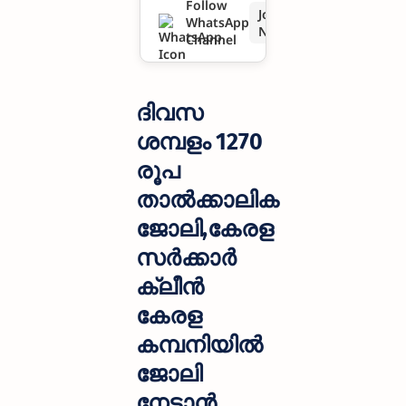
Follow
Join
WhatsApp
സര്‍ക്കാര്‍
Now
Channel
ക്ലീന്‍
കേരള
ദിവസ
കമ്പനിയി
ശമ്പളം 1270
രൂപ
ല്‍ ജോലി
താല്‍ക്കാലിക
നേടാൻ
ജോലി,കേരള
അവസരം
സര്‍ക്കാര്‍
ക്ലീന്‍
കേരള
കമ്പനിയില്‍
ജോലി
നേടാൻ