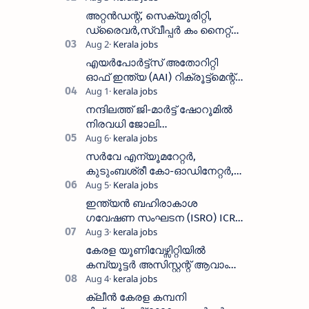
District-wise Vacancies
അറ്റൻഡന്റ്, സെക്യൂരിറ്റി,
ഡ്രൈവർ,സ്വീപ്പർ കം നൈറ്റ്
വാച്ച്മാൻ തുടങ്ങി നിരവധി
ഒഴിവുകൾ
എയർപോർട്ട്സ് അതോറിറ്റി
ഓഫ് ഇന്ത്യ (AAI) റിക്രൂട്ട്മെന്റ്
2026: 800+ ഒഴിവുകൾ,
അപേക്ഷിക്കാനുള്ള അവസാന
നന്ദിലത്ത് ജി-മാർട്ട് ഷോറൂമിൽ
തീയതി സെപ്റ്റംബർ 7
നിരവധി ജോലി
ഒഴിവുകൾ|Nandilath G-Mart
Showroom vacancies 2026
സർവേ എന്യൂമറേറ്റർ,
കുടുംബശ്രീ കോ-ഓഡിനേറ്റർ,
ആശ വർക്കർ ഒഴിവുകളിൽ
അപേക്ഷിക്കാം
ഇന്ത്യൻ ബഹിരാകാശ
ഗവേഷണ സംഘടന (ISRO) ICRB
യിൽ ജോലി അവസരം :ശമ്പളം
25, 500 രൂപ മുതൽ
കേരള യൂണിവേഴ്സിറ്റിയിൽ
കമ്പ്യൂട്ടർ അസിസ്റ്റന്റ് ആവാം
:അവസാന തീയതി: ഓഗസ്റ്റ് 5 ന്
ക്ലീൻ കേരള കമ്പനി