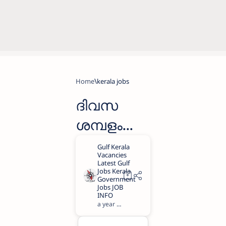
Home
kerala jobs
ദിവസ
ശമ്പളം
1270 രൂപ
താല്‍ക്കാ
ലിക
ജോലി,കേ
a year ago
1
രള