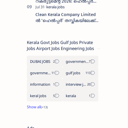
റിക്രൂട്ട്മെന്റ് 2026: ഹെൽപ്പർ
തസ്തികയിലേക്ക് ഓഗസ്റ്റ് 5-ന്
വാക്ക് ഇൻ ഇന്റർവ്യൂ
Clean Kerala Company Limited
ൽ ‘ഹെൽപ്പർ’ തസ്തികയിലേക്ക്
വാക്ക്-ഇൻ ഇന്റർവ്യൂ
നടത്തുന്നു
Kerala Govt Jobs Gulf Jobs Private
Jobs Airport Jobs Engineering Jobs
DUBAI JOBS
government information
government jobs
gulf jobs
information
interview jobs
keral jobs
kerala
Ads