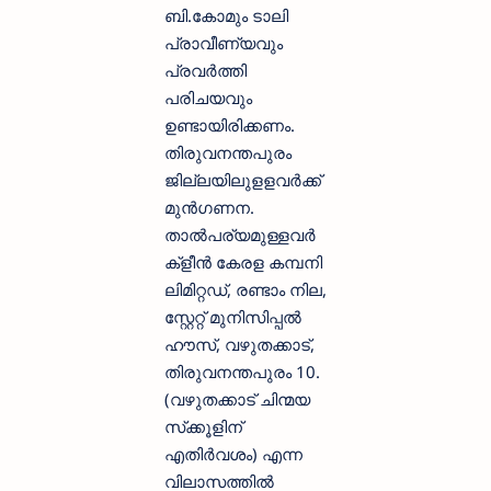
ബി.കോമും ടാലി
പ്രാവീണ്യവും
പ്രവർത്തി
പരിചയവും
ഉണ്ടായിരിക്കണം.
തിരുവനന്തപുരം
ജില്ലയിലുളളവർക്ക്
മുൻഗണന.
താൽപര്യമുള്ളവർ
ക്‌ളീൻ കേരള കമ്പനി
ലിമിറ്റഡ്, രണ്ടാം നില,
സ്റ്റേറ്റ് മുനിസിപ്പൽ
ഹൗസ്, വഴുതക്കാട്,
തിരുവനന്തപുരം 10.
(വഴുതക്കാട് ചിന്മയ
സ്‌ക്കൂളിന്
എതിർവശം) എന്ന
വിലാസത്തിൽ