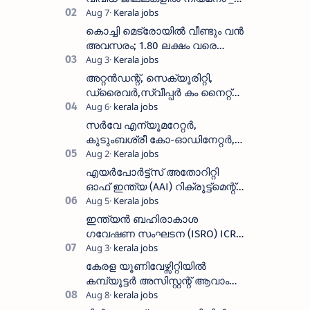
Forest Department Recruitment |
District-wise Vacancies
കൊച്ചി മെട്രോയിൽ വീണ്ടും വൻ
അവസരം; 1.80 ലക്ഷം വരെ
ശമ്പളം വാങ്ങാം, യോഗ്യത
അറിയാം
അറ്റൻഡന്റ്, സെക്യൂരിറ്റി,
ഡ്രൈവർ,സ്വീപ്പർ കം നൈറ്റ്
വാച്ച്മാൻ തുടങ്ങി നിരവധി
ഒഴിവുകൾ
സർവേ എന്യൂമറേറ്റർ,
കുടുംബശ്രീ കോ-ഓഡിനേറ്റർ,
ആശ വർക്കർ ഒഴിവുകളിൽ
അപേക്ഷിക്കാം
എയർപോർട്ട്സ് അതോറിറ്റി
ഓഫ് ഇന്ത്യ (AAI) റിക്രൂട്ട്മെന്റ്
2026: 800+ ഒഴിവുകൾ,
അപേക്ഷിക്കാനുള്ള അവസാന
ഇന്ത്യൻ ബഹിരാകാശ
തീയതി സെപ്റ്റംബർ 7
ഗവേഷണ സംഘടന (ISRO) ICRB
യിൽ ജോലി അവസരം :ശമ്പളം
25, 500 രൂപ മുതൽ
കേരള യൂണിവേഴ്സിറ്റിയിൽ
കമ്പ്യൂട്ടർ അസിസ്റ്റന്റ് ആവാം
:അവസാന തീയതി: ഓഗസ്റ്റ് 5 ന്