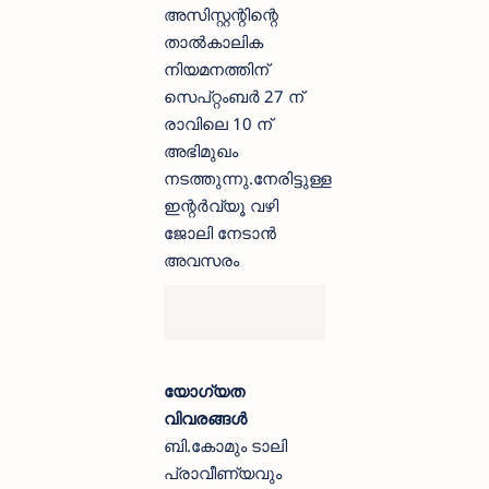
അസിസ്റ്റന്റിന്റെ
താൽകാലിക
നിയമനത്തിന്
സെപ്റ്റംബർ 27 ന്
രാവിലെ 10 ന്
അഭിമുഖം
നടത്തുന്നു.നേരിട്ടുള്ള
ഇന്റർവ്യൂ വഴി
ജോലി നേടാൻ
അവസരം
യോഗ്യത
വിവരങ്ങൾ
ബി.കോമും ടാലി
പ്രാവീണ്യവും