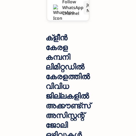
Follow
Join
WhatsApp
ൽ
Now
Channel
അക്കൗണ്ട്‌
സ്
ക്‌ളീൻ
അസിസ്റ്റന്റ്
കേരള
കമ്പനി
ജോലി
ലിമിറ്റഡിൽ
ഒഴിവുകൾ
കേരളത്തിൽ
വിവിധ
ജില്ലകളിൽ
അക്കൗണ്ട്‌സ്
അസിസ്റ്റന്റ്
ജോലി
ഒഴിവുകൾ