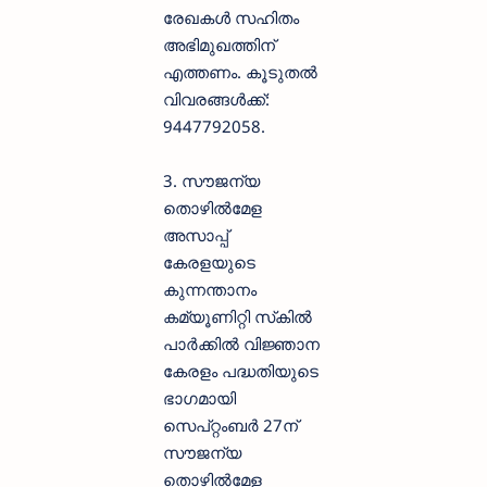
രേഖകൾ സഹിതം
അഭിമുഖത്തിന്
എത്തണം. കൂടുതൽ
വിവരങ്ങൾക്ക്:
9447792058.
3. സൗജന്യ
തൊഴിൽമേള
അസാപ്പ്
കേരളയുടെ
കുന്നന്താനം
കമ്യൂണിറ്റി സ്‌കിൽ
പാർക്കിൽ വിജ്ഞാന
കേരളം പദ്ധതിയുടെ
ഭാഗമായി
സെപ്റ്റംബർ 27ന്
സൗജന്യ
തൊഴിൽമേള