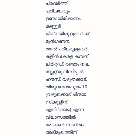
പ്രവർത്തി
പരിചയവും
ഉണ്ടായിരിക്കണം.
കണ്ണൂർ
ജില്ലയിലുളളവർക്ക്
മുൻഗണന.
താൽപര്യമുള്ളവർ
ക്‌ളീൻ കേരള കമ്പനി
ലിമിറ്റഡ്, രണ്ടാം നില,
സ്റ്റേറ്റ് മുനിസിപ്പൽ
ഹൗസ്, വഴുതക്കാട്,
തിരുവനന്തപുരം 10.
(വഴുതക്കാട് ചിന്മയ
സ്‌ക്കൂളിന്
എതിർവശം) എന്ന
വിലാസത്തിൽ
രേഖകൾ സഹിതം
അഭിമുഖത്തിന്