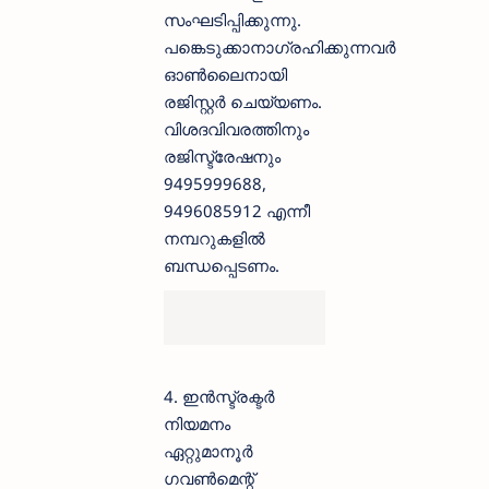
സംഘടിപ്പിക്കുന്നു.
പങ്കെടുക്കാനാഗ്രഹിക്കുന്നവർ
ഓൺലൈനായി
രജിസ്റ്റർ ചെയ്യണം.
വിശദവിവരത്തിനും
രജിസ്ട്രേഷനും
9495999688,
9496085912 എന്നീ
നമ്പറുകളിൽ
ബന്ധപ്പെടണം.
4. ഇൻസ്ട്രക്ടർ
നിയമനം
ഏറ്റുമാനൂർ
ഗവൺമെന്റ്