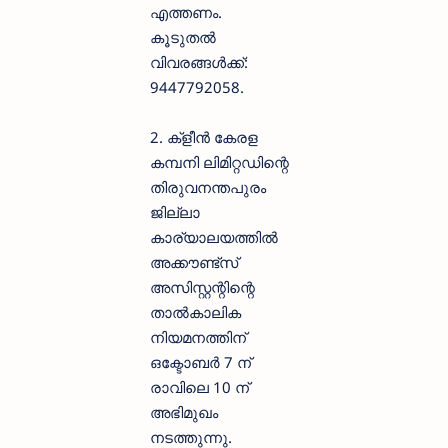
എത്തണം.
കൂടുതൽ
വിവരങ്ങൾക്ക്:
9447792058.
2. ക്‌ളീൻ കേരള
കമ്പനി ലിമിറ്റഡിന്റെ
തിരുവനന്തപുരം
ജില്ലാ
കാര്യാലയത്തിൽ
അക്കൗണ്ട്‌സ്
അസിസ്റ്റന്റിന്റെ
താൽകാലിക
നിയമനത്തിന്
ഒക്ടോബർ 7 ന്
രാവിലെ 10 ന്
അഭിമുഖം
നടത്തുന്നു.