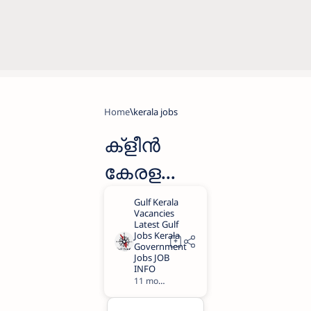
Home
kerala jobs
ക്‌ളീൻ
കേരള
കമ്പനി
ലിമിറ്റഡിൽ
കേരളത്തി
ൽ വിവിധ
11 months ago
1
ജില്ലകളി