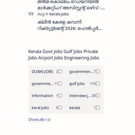
മിൽമ കൊല്ലം ഡെയറിയിൽ
മാർക്കറ്റിംഗ് അസിസ്റ്റന്റ് ഒഴിവ് –
വാക്ക് ഇൻ ഇന്റർവ്യൂ ഓഗസ്റ്റ്
11-ന്
ക്ലീൻ കേരള കമ്പനി
റിക്രൂട്ട്മെന്റ് 2026: ഹെൽപ്പർ
തസ്തികയിലേക്ക് ഓഗസ്റ്റ് 5-ന്
വാക്ക് ഇൻ ഇന്റർവ്യൂ
Kerala Govt Jobs Gulf Jobs Private
Jobs Airport Jobs Engineering Jobs
DUBAI JOBS
government information
government jobs
gulf jobs
information
interview jobs
keral jobs
kerala