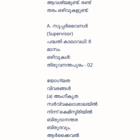
ആവശ്യമുണ്ട്. രണ്ട്
തരം ഒഴിവുകളുണ്ട്.
A. സൂപ്പർവൈസർ
(Supervisor)
പദ്ധതി കാലാവധി: 8
മാസം
ഒഴിവുകൾ:
തിരുവനന്തപുരം - 02
യോഗ്യത
വിവരങ്ങൾ
(a) അംഗീകൃത
സർവ്വകലാശാലയിൽ
നിന്ന് കെമിസ്ട്രിയിൽ
ബിരുദാനന്തര
ബിരുദവും,
ആർക്കൈവൽ