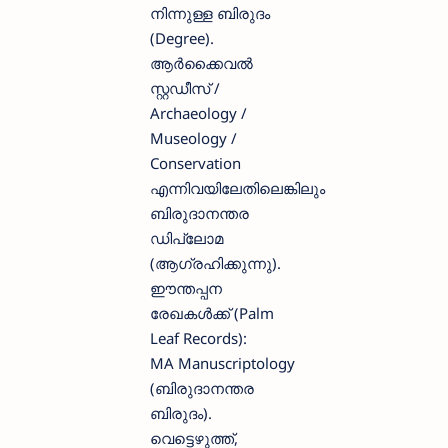
നിന്നുള്ള ബിരുദം
(Degree).
ആർക്കൈവൽ
സ്റ്റഡീസ് /
Archaeology /
Museology /
Conservation
എന്നിവയിലേതിലെങ്കിലും
ബിരുദാനന്തര
ഡിപ്ലോമ
(ആഗ്രഹിക്കുന്നു).
ഈന്തപ്പന
രേഖകൾക്ക് (Palm
Leaf Records):
MA Manuscriptology
(ബിരുദാനന്തര
ബിരുദം).
വെട്ടെഴുത്ത്,