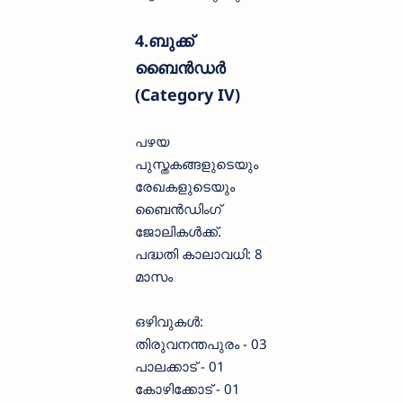
4.ബുക്ക്
ബൈൻഡർ
(Category IV)
പഴയ
പുസ്തകങ്ങളുടെയും
രേഖകളുടെയും
ബൈൻഡിംഗ്
ജോലികൾക്ക്.
പദ്ധതി കാലാവധി: 8
മാസം
ഒഴിവുകൾ:
തിരുവനന്തപുരം - 03
പാലക്കാട് - 01
കോഴിക്കോട് - 01