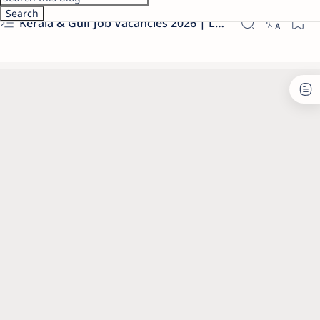
Kerala & Gulf Job Vacancies 2026 | Latest Govt & Private Jobs