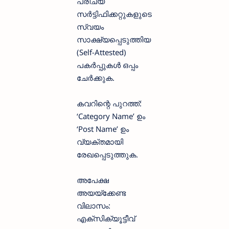
പരിചയ
സർട്ടിഫിക്കറ്റുകളുടെ
സ്വയം
സാക്ഷ്യപ്പെടുത്തിയ
(Self-Attested)
പകർപ്പുകൾ ഒപ്പം
ചേർക്കുക.
കവറിന്റെ പുറത്ത്:
‘Category Name’ ഉം
‘Post Name’ ഉം
വ്യക്തമായി
രേഖപ്പെടുത്തുക.
അപേക്ഷ
അയയ്ക്കേണ്ട
വിലാസം:
എക്സിക്യൂട്ടീവ്