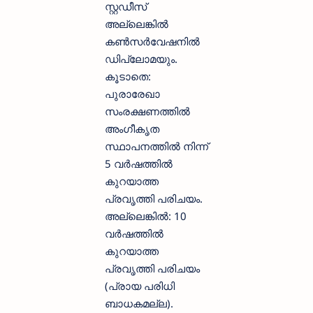
സ്റ്റഡീസ്
അല്ലെങ്കിൽ
കൺസർവേഷനിൽ
ഡിപ്ലോമയും.
കൂടാതെ:
പുരാരേഖാ
സംരക്ഷണത്തിൽ
അംഗീകൃത
സ്ഥാപനത്തിൽ നിന്ന്
5 വർഷത്തിൽ
കുറയാത്ത
പ്രവൃത്തി പരിചയം.
അല്ലെങ്കിൽ: 10
വർഷത്തിൽ
കുറയാത്ത
പ്രവൃത്തി പരിചയം
(പ്രായ പരിധി
ബാധകമല്ല).