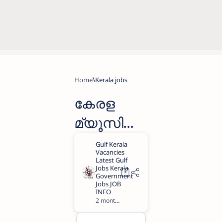
Home
Kerala jobs
കേരള
മ്യൂസിയ
ത്തിൽ
2026-27 ലെ
വിവിധ
പദ്ധതികളി
2 months ago
2
ലേക്ക്