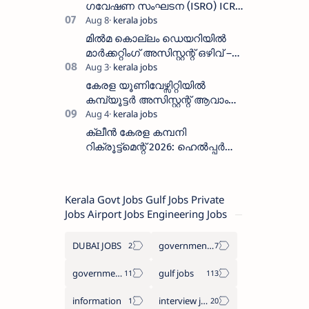
തീയതി സെപ്റ്റംബർ 7
ഗവേഷണ സംഘടന (ISRO) ICRB
യിൽ ജോലി അവസരം :ശമ്പളം
25, 500 രൂപ മുതൽ
മിൽമ കൊല്ലം ഡെയറിയിൽ
മാർക്കറ്റിംഗ് അസിസ്റ്റന്റ് ഒഴിവ് –
വാക്ക് ഇൻ ഇന്റർവ്യൂ ഓഗസ്റ്റ്
11-ന്
കേരള യൂണിവേഴ്സിറ്റിയിൽ
കമ്പ്യൂട്ടർ അസിസ്റ്റന്റ് ആവാം
:അവസാന തീയതി: ഓഗസ്റ്റ് 5 ന്
ക്ലീൻ കേരള കമ്പനി
റിക്രൂട്ട്മെന്റ് 2026: ഹെൽപ്പർ
തസ്തികയിലേക്ക് ഓഗസ്റ്റ് 5-ന്
വാക്ക് ഇൻ ഇന്റർവ്യൂ
Kerala Govt Jobs Gulf Jobs Private
Jobs Airport Jobs Engineering Jobs
DUBAI JOBS
government information
government jobs
gulf jobs
information
interview jobs