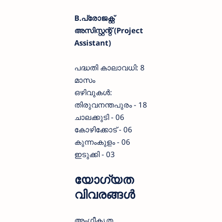
B.പ്രോജക്റ്റ്
അസിസ്റ്റന്റ് (Project
Assistant)
പദ്ധതി കാലാവധി: 8
മാസം
ഒഴിവുകൾ:
തിരുവനന്തപുരം - 18
ചാലക്കുടി - 06
കോഴിക്കോട് - 06
കുന്നംകുളം - 06
ഇടുക്കി - 03
യോഗ്യത
വിവരങ്ങൾ
അംഗീകൃത