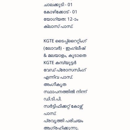
ചാലക്കുടി - 01
കോഴിക്കോട് - 01
യോഗ്യത: 12-ാം
ക്ലാസ് പാസ്.
KGTE ടൈപ്പ്റൈറ്റിംഗ്
(ലോവർ) - ഇംഗ്ലീഷ്
& മലയാളം, കൂടാതെ
KGTE കമ്പ്യൂട്ടർ
വേഡ് പ്രോസസിംഗ്
എന്നിവ പാസ്.
അംഗീകൃത
സ്ഥാപനത്തിൽ നിന്ന്
ഡി.ടി.പി.
സർട്ടിഫിക്കറ്റ് കോഴ്സ്
പാസ്.
പ്രവൃത്തി പരിചയം
ആഗ്രഹിക്കുന്നു.