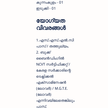
കുന്നംകുളം - 01
ഇടുക്കി - 01
യോഗ്യത
വിവരങ്ങൾ
1.എസ്.എസ്.എൽ.സി
പാസ് / തത്തുല്യം.
2. ബുക്ക്
ബൈൻഡിംഗിൽ
NCVT സർട്ടിഫിക്കറ്റ് /
കേരള സർക്കാരിന്റെ
ടെക്നിക്കൽ
എക്സാമിനേഷൻ
(ലോവർ) / M.G.T.E.
(ലോവർ)
എന്നിവയിലേതെങ്കിലും
പാസ്.