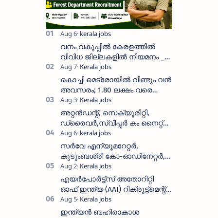
വനം വകുപ്പിൽ കേരളത്തിൽ
വിവിധ ജില്ലകളിൽ നിയമനം _
Forest Department Recruitment |
District-wise Vacancies
കൊച്ചി മെട്രോയിൽ വീണ്ടും വൻ
അവസരം; 1.80 ലക്ഷം വരെ
ശമ്പളം വാങ്ങാം, യോഗ്യത
അറിയാം
അറ്റൻഡന്റ്, സെക്യൂരിറ്റി,
ഡ്രൈവർ,സ്വീപ്പർ കം നൈറ്റ്
വാച്ച്മാൻ തുടങ്ങി നിരവധി
ഒഴിവുകൾ
സർവേ എന്യൂമറേറ്റർ,
കുടുംബശ്രീ കോ-ഓഡിനേറ്റർ,
ആശ വർക്കർ ഒഴിവുകളിൽ
അപേക്ഷിക്കാം
എയർപോർട്ട്സ് അതോറിറ്റി
ഓഫ് ഇന്ത്യ (AAI) റിക്രൂട്ട്മെന്റ്
2026: 800+ ഒഴിവുകൾ,
അപേക്ഷിക്കാനുള്ള അവസാന
ഇന്ത്യൻ ബഹിരാകാശ