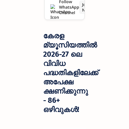
Follow
Join
WhatsApp
അപേക്ഷ
Now
Channel
ക്ഷണിക്കു
ന്നു - 86+
കേരള
ഒഴിവുകൾ!
മ്യൂസിയത്തിൽ
2026-27 ലെ
വിവിധ
പദ്ധതികളിലേക്ക്
അപേക്ഷ
ക്ഷണിക്കുന്നു
- 86+
ഒഴിവുകൾ!