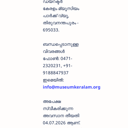
ഡയറക്ടർ
കേരളം മ്യൂസിയം
പാർക്ക് വ്യൂ,
തിരുവനന്തപുരം -
695033.
ബന്ധപ്പെടാനുള്ള
വിവരങ്ങൾ
ഫോൺ: 0471-
2320231, +91-
9188847937
ഇമെയിൽ:
info@museumkeralam.org
അപേക്ഷ
സ്വീകരിക്കുന്ന
അവസാന തീയതി
04.07.2026 ആണ്.