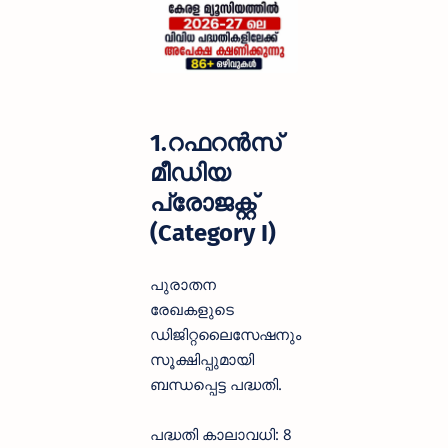
1.റഫറൻസ്
മീഡിയ
പ്രോജക്റ്റ്
(Category I)
പുരാതന
രേഖകളുടെ
ഡിജിറ്റലൈസേഷനും
സൂക്ഷിപ്പുമായി
ബന്ധപ്പെട്ട പദ്ധതി.
പദ്ധതി കാലാവധി: 8