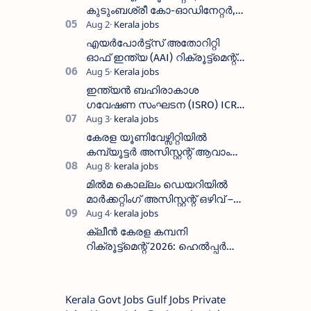
കുടുംബശ്രീ കോ-ഓഡിനേറ്റർ,
ആശ വർക്കർ ഒഴിവുകളിൽ
അപേക്ഷിക്കാം
എയർപോർട്ട്സ് അതോറിറ്റി
ഓഫ് ഇന്ത്യ (AAI) റിക്രൂട്ട്മെന്റ്
2026: 800+ ഒഴിവുകൾ,
അപേക്ഷിക്കാനുള്ള അവസാന
ഇന്ത്യൻ ബഹിരാകാശ
തീയതി സെപ്റ്റംബർ 7
ഗവേഷണ സംഘടന (ISRO) ICRB
യിൽ ജോലി അവസരം :ശമ്പളം
25, 500 രൂപ മുതൽ
കേരള യൂണിവേഴ്സിറ്റിയിൽ
കമ്പ്യൂട്ടർ അസിസ്റ്റന്റ് ആവാം
:അവസാന തീയതി: ഓഗസ്റ്റ് 5 ന്
മിൽമ കൊല്ലം ഡെയറിയിൽ
മാർക്കറ്റിംഗ് അസിസ്റ്റന്റ് ഒഴിവ് –
വാക്ക് ഇൻ ഇന്റർവ്യൂ ഓഗസ്റ്റ്
11-ന്
ക്ലീൻ കേരള കമ്പനി
റിക്രൂട്ട്മെന്റ് 2026: ഹെൽപ്പർ
തസ്തികയിലേക്ക് ഓഗസ്റ്റ് 5-ന്
വാക്ക് ഇൻ ഇന്റർവ്യൂ
Kerala Govt Jobs Gulf Jobs Private