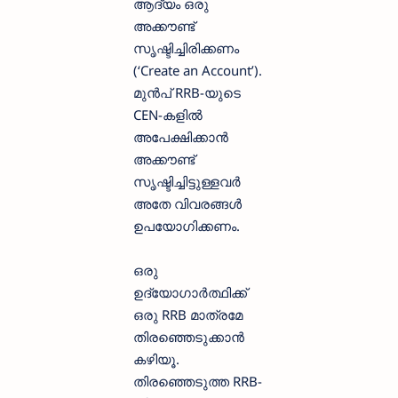
ആദ്യം ഒരു
അക്കൗണ്ട്
സൃഷ്ടിച്ചിരിക്കണം
(‘Create an Account’).
മുൻപ് RRB-യുടെ
CEN-കളിൽ
അപേക്ഷിക്കാൻ
അക്കൗണ്ട്
സൃഷ്ടിച്ചിട്ടുള്ളവർ
അതേ വിവരങ്ങൾ
ഉപയോഗിക്കണം.
ഒരു
ഉദ്യോഗാർത്ഥിക്ക്
ഒരു RRB മാത്രമേ
തിരഞ്ഞെടുക്കാൻ
കഴിയൂ.
തിരഞ്ഞെടുത്ത RRB-