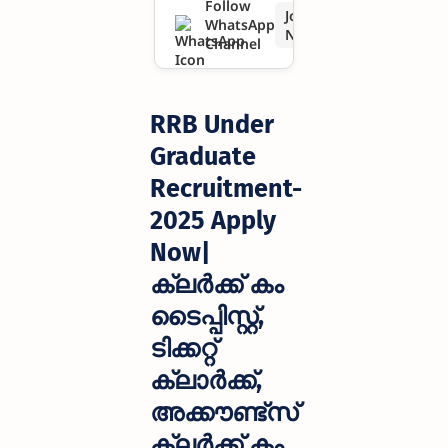
Follow
Join
WhatsApp
ടൈപ്പിസ്റ്റ്,
Now
Channel
ടിക്കറ്റ്
ക്ലാർക്ക്,
RRB Under
അക്കൗ
Graduate
Recruitment-
ണ്ട്സ്
2025 Apply
ക്ലർക്ക്
Now|
കം
ക്ലർക്ക് കം
ടൈപ്പിസ്റ്റ്
ടൈപ്പിസ്റ്റ്,
ട്രെയിൻ
ടിക്കറ്റ്
ക്ലാർക്ക്,
ക്ലർക്ക്
അക്കൗണ്ട്സ്
ഒഴിവുകളി
ക്ലർക്ക് കം