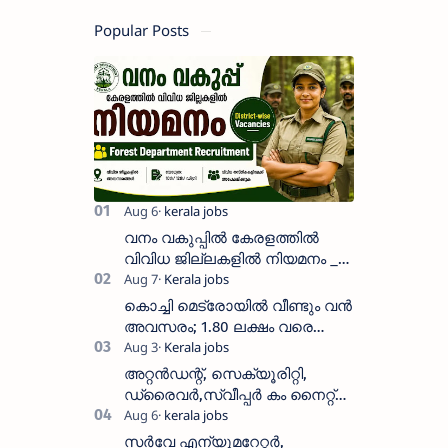
Popular Posts
വനം വകുപ്പിൽ കേരളത്തിൽ
വിവിധ ജില്ലകളിൽ നിയമനം _
Forest Department Recruitment |
District-wise Vacancies
കൊച്ചി മെട്രോയിൽ വീണ്ടും വൻ
അവസരം; 1.80 ലക്ഷം വരെ
ശമ്പളം വാങ്ങാം, യോഗ്യത
അറിയാം
അറ്റൻഡന്റ്, സെക്യൂരിറ്റി,
ഡ്രൈവർ,സ്വീപ്പർ കം നൈറ്റ്
വാച്ച്മാൻ തുടങ്ങി നിരവധി
ഒഴിവുകൾ
സർവേ എന്യൂമറേറ്റർ,