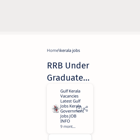
Home
kerala jobs
RRB Under
Graduate
Recruitmen
t-2025
Apply Now|
ക്ലർക്ക്
9 months ago
1
കം