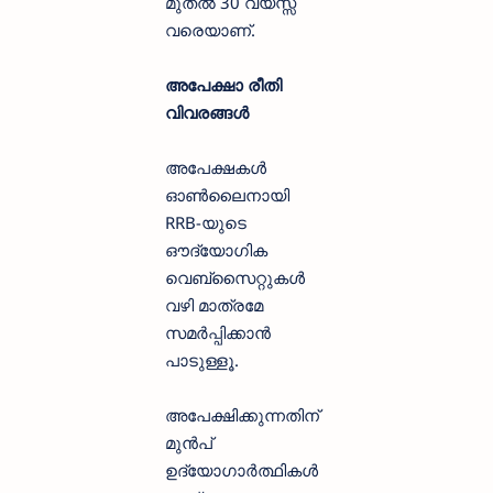
മുതൽ 30 വയസ്സ്
വരെയാണ്.
അപേക്ഷാ രീതി
വിവരങ്ങൾ
അപേക്ഷകൾ
ഓൺലൈനായി
RRB-യുടെ
ഔദ്യോഗിക
വെബ്സൈറ്റുകൾ
വഴി മാത്രമേ
സമർപ്പിക്കാൻ
പാടുള്ളൂ.
അപേക്ഷിക്കുന്നതിന്
മുൻപ്
ഉദ്യോഗാർത്ഥികൾ