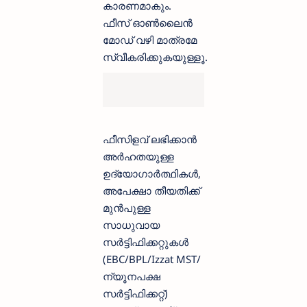
കാരണമാകും.
ഫീസ് ഓൺ‌ലൈൻ
മോഡ് വഴി മാത്രമേ
സ്വീകരിക്കുകയുള്ളൂ.
ഫീസിളവ് ലഭിക്കാൻ
അർഹതയുള്ള
ഉദ്യോഗാർത്ഥികൾ,
അപേക്ഷാ തീയതിക്ക്
മുൻപുള്ള
സാധുവായ
സർട്ടിഫിക്കറ്റുകൾ
(EBC/BPL/Izzat MST/
ന്യൂനപക്ഷ
സർട്ടിഫിക്കറ്റ്)