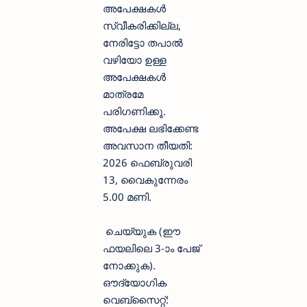
അപേക്ഷകൾ
സ്വീകരിക്കില്ല,
നേരിട്ടോ തപാൽ
വഴിയോ ഉള്ള
അപേക്ഷകൾ
മാത്രമേ
പരിഗണിക്കൂ.
അപേക്ഷ ലഭിക്കേണ്ട
അവസാന തീയതി:
2026 ഫെബ്രുവരി
13, വൈകുന്നേരം
5.00 മണി.
ചെയ്യുക (ഈ
ഫയലിലെ 3-ാം പേജ്
നോക്കുക).
ഔദ്യോഗിക
വെബ്സൈറ്റ്: