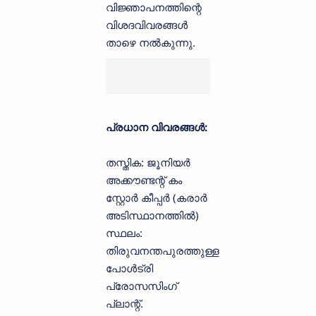
വിജ്ഞാപനത്തിന്റെ
വിശദവിവരങ്ങൾ
താഴെ നൽകുന്നു.
പ്രധാന വിവരങ്ങൾ:
തസ്തിക: ജൂനിയർ
അക്കൗണ്ടന്റ് കം
സ്റ്റോർ കീപ്പർ (കരാർ
അടിസ്ഥാനത്തിൽ)
സ്ഥലം:
തിരുവനന്തപുരത്തുള്ള
പോൾട്രി
പ്രോസസിംഗ്
പ്ലാന്റ്.