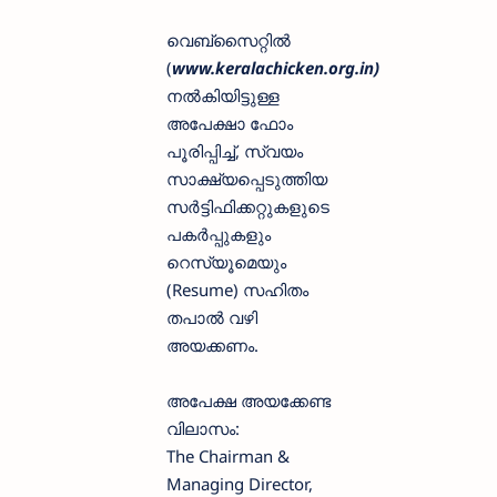
വെബ്‌സൈറ്റിൽ
(
www.keralachicken.org.in)
നൽകിയിട്ടുള്ള
അപേക്ഷാ ഫോം
പൂരിപ്പിച്ച്, സ്വയം
സാക്ഷ്യപ്പെടുത്തിയ
സർട്ടിഫിക്കറ്റുകളുടെ
പകർപ്പുകളും
റെസ്യൂമെയും
(Resume) സഹിതം
തപാൽ വഴി
അയക്കണം.
അപേക്ഷ അയക്കേണ്ട
വിലാസം:
The Chairman &
Managing Director,