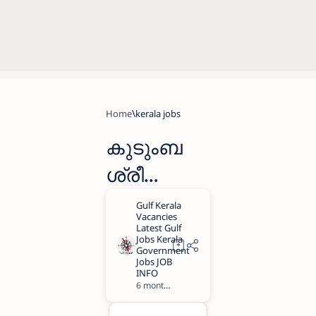
Home
kerala jobs
കുടുംബ
ശ്രീ
ബ്രോയില
ർ ഫാർമേഴ്സ്
പ്രൊ
ഡ്യൂസർ
6 months ago
1
കമ്പനി