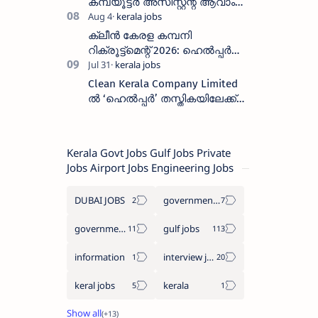
കമ്പ്യൂട്ടർ അസിസ്റ്റന്റ് ആവാം
:അവസാന തീയതി: ഓഗസ്റ്റ് 5 ന്
ക്ലീൻ കേരള കമ്പനി
റിക്രൂട്ട്മെന്റ് 2026: ഹെൽപ്പർ
തസ്തികയിലേക്ക് ഓഗസ്റ്റ് 5-ന്
വാക്ക് ഇൻ ഇന്റർവ്യൂ
Clean Kerala Company Limited
ൽ ‘ഹെൽപ്പർ’ തസ്തികയിലേക്ക്
വാക്ക്-ഇൻ ഇന്റർവ്യൂ
നടത്തുന്നു
Kerala Govt Jobs Gulf Jobs Private
Jobs Airport Jobs Engineering Jobs
DUBAI JOBS
government information
government jobs
gulf jobs
information
interview jobs
keral jobs
kerala