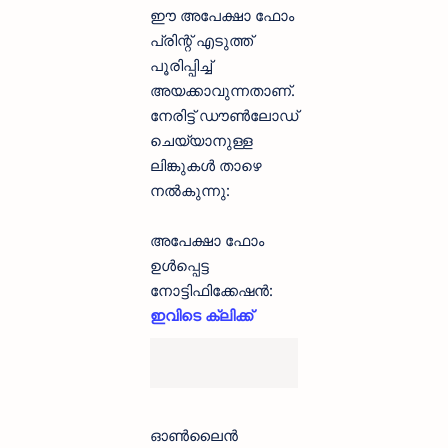
ഈ അപേക്ഷാ ഫോം
പ്രിന്റ് എടുത്ത്
പൂരിപ്പിച്ച്
അയക്കാവുന്നതാണ്.
നേരിട്ട് ഡൗൺലോഡ്
ചെയ്യാനുള്ള
ലിങ്കുകൾ താഴെ
നൽകുന്നു:
അപേക്ഷാ ഫോം
ഉൾപ്പെട്ട
നോട്ടിഫിക്കേഷൻ:
ഇവിടെ ക്ലിക്ക്
ഓൺലൈൻ