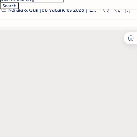
Kerala & Gulf Job Vacancies 2026 | Latest Govt & Private Jobs