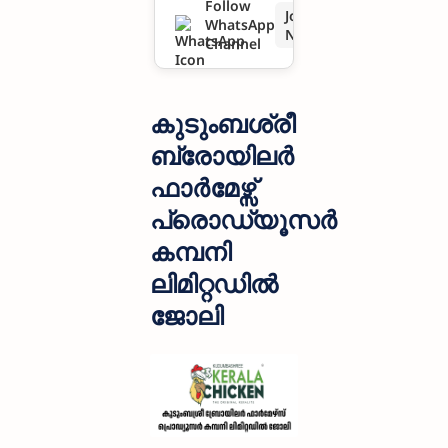
Follow
Join
WhatsApp
ലിമിറ്റഡിൽ
Now
Channel
ജോലി
കുടുംബശ്രീ
ബ്രോയിലർ
ഫാർമേഴ്സ്
പ്രൊഡ്യൂസർ
കമ്പനി
ലിമിറ്റഡിൽ
ജോലി