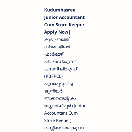
Kudumbasree
Junior Accountant
Cum Store Keeper
Apply Now|
കുടുംബശ്രീ
ബ്രോയിലർ
ഫാർമേഴ്സ്
പ്രൊഡ്യൂസർ
കമ്പനി ലിമിറ്റഡ്
(KBFPCL)
പുറപ്പെടുവിച്ച
ജൂനിയർ
അക്കൗണ്ടന്റ് കം
സ്റ്റോർ കീപ്പർ (Junior
Accountant Cum
Store Keeper)
തസ്തികയിലേക്കുള്ള