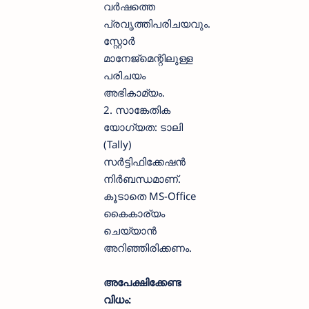
വർഷത്തെ
പ്രവൃത്തിപരിചയവും.
സ്റ്റോർ
മാനേജ്‌മെന്റിലുള്ള
പരിചയം
അഭികാമ്യം.
2. സാങ്കേതിക
യോഗ്യത: ടാലി
(Tally)
സർട്ടിഫിക്കേഷൻ
നിർബന്ധമാണ്.
കൂടാതെ MS-Office
കൈകാര്യം
ചെയ്യാൻ
അറിഞ്ഞിരിക്കണം.
അപേക്ഷിക്കേണ്ട
വിധം: