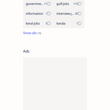
government jobs
gulf jobs
information
interview jobs
keral jobs
kerala
Ads