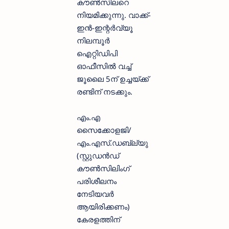
കൗണ്‍സിലറെ
നിയമിക്കുന്നു. വാക്ക്-
ഇന്‍-ഇന്റര്‍വ്യൂ
നിലമ്പൂര്‍
ഐറ്റിഡിപി
ഓഫീസില്‍ വച്ച്
ജൂലൈ 5ന് ഉച്ചയ്ക്ക്
രണ്ടിന് നടക്കും.
എം.എ
സൈക്കോളജി/
എം.എസ്.ഡബ്ല്യു
(സ്റ്റുഡന്‍ഡ്
കൗണ്‍സിലിംഗ്
പരിശീലനം
നേടിയവര്‍
ആയിരിക്കണം)
കേരളത്തിന്