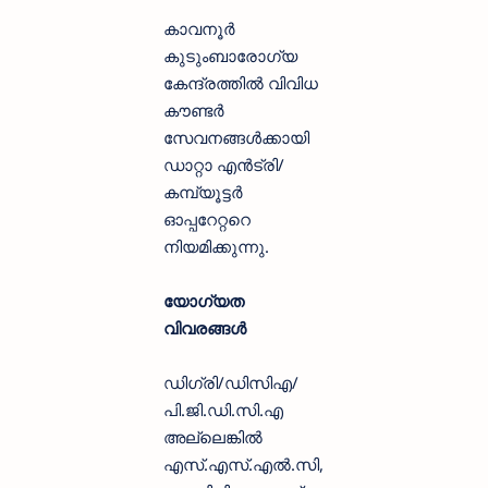
കാവനൂര്‍
കുടുംബാരോഗ്യ
കേന്ദ്രത്തില്‍ വിവിധ
കൗണ്ടര്‍
സേവനങ്ങള്‍ക്കായി
ഡാറ്റാ എന്‍ട്രി/
കമ്പ്യൂട്ടര്‍
ഓപ്പറേറ്ററെ
നിയമിക്കുന്നു.
യോഗ്യത
വിവരങ്ങൾ
ഡിഗ്രി/ഡിസിഎ/
പി.ജി.ഡി.സി.എ
അല്ലെങ്കില്‍
എസ്.എസ്.എല്‍.സി,