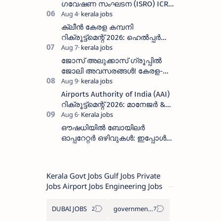
ഗവേഷണ സംഘടന (ISRO) ICRB
യിൽ ജോലി അവസരം :ശമ്പളം
25, 500 രൂപ മുതൽ
ക്ലീൻ കേരള കമ്പനി
റിക്രൂട്ട്മെന്റ് 2026: ഹെൽപ്പർ
തസ്തികയിലേക്ക് ഓഗസ്റ്റ് 5-ന്
വാക്ക് ഇൻ ഇന്റർവ്യൂ
ജോസ് അലുക്കാസ് ഗ്രൂപ്പിൽ
ജോലി അവസരങ്ങൾ! കേരള-
തമിഴ്നാട് റീജിയണിൽ
സെയിൽസ്, സപ്പോർട്ട് സ്റ്റാഫ്
Airports Authority of India (AAI)
റിക്രൂട്ട്മെന്റ്
റിക്രൂട്ട്മെന്റ് 2026: മാനേജർ &
ജൂനിയർ എക്സിക്യൂട്ടീവ്
തസ്തികകളിലേക്ക് അപേക്ഷിക്കാം
ഔഷധിയിൽ ബോയിലർ
ഓപ്പറേറ്റർ ഒഴിവുകൾ: ഇപ്പോൾ
അപേക്ഷിക്കാം | 2 സീറ്റുകൾ |
ശമ്പളം 19,750/
Kerala Govt Jobs Gulf Jobs Private
Jobs Airport Jobs Engineering Jobs
DUBAI JOBS
government information