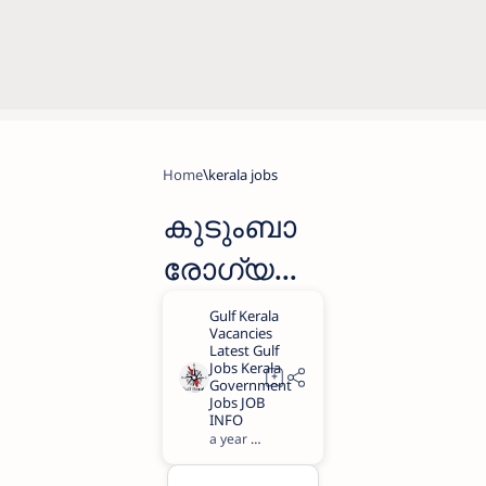
Home
kerala jobs
കുടുംബാ
രോഗ്യ
കേന്ദ്രത്തി
ല്‍ ഡാറ്റാ
എൻട്രി
മുതൽ
a year ago
1
അവസര