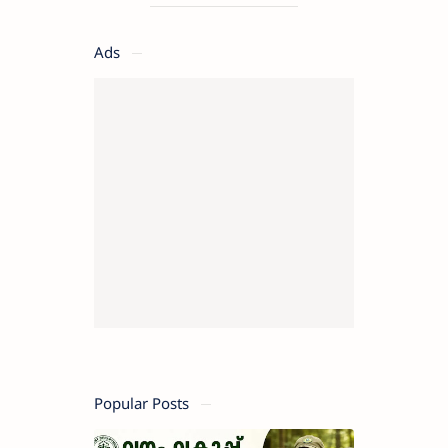
മനം |KSPCB
LD Typist
Ads
Apply Now
Popular Posts