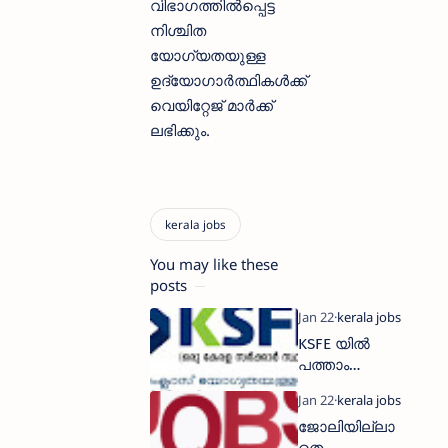
വിഭാഗത്തില്‍പ്പെട്ട
നിശ്ചിത
യോഗ്യതയുള്ള
ഉദ്യോഗാര്‍ത്ഥികള്‍ക്ക്
വെയിറ്റേജ് മാര്‍ക്ക്
ലഭിക്കും.
You may like these
posts
KSFE യിൽ
പത്താം
ക്ലാസ്സ്‌
യോഗ്യതയി
ജോലിയില്ലാ
ൽ പരീക്ഷ