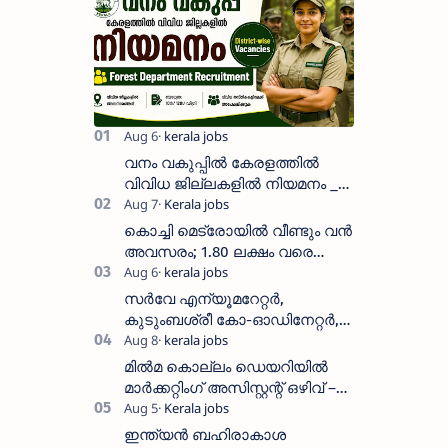
വനം വകുപ്പിൽ കേരളത്തിൽ
വിവിധ ജില്ലകളിൽ നിയമനം _
Forest Department Recruitment |
District-wise Vacancies
കൊച്ചി മെട്രോയിൽ വീണ്ടും വൻ
അവസരം; 1.80 ലക്ഷം വരെ
ശമ്പളം വാങ്ങാം, യോഗ്യത
അറിയാം
സർവേ എന്യൂമറേറ്റർ,
കുടുംബശ്രീ കോ-ഓഡിനേറ്റർ,
ആശ വർക്കർ ഒഴിവുകളിൽ
അപേക്ഷിക്കാം
മിൽമ കൊല്ലം ഡെയറിയിൽ
മാർക്കറ്റിംഗ് അസിസ്റ്റന്റ് ഒഴിവ് –
വാക്ക് ഇൻ ഇന്റർവ്യൂ ഓഗസ്റ്റ്
11-ന്
ഇന്ത്യൻ ബഹിരാകാശ