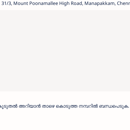
, 31/3, Mount Poonamallee High Road, Manapakkam, Chenn
കൂടുതൽ അറിയാൻ താഴെ കൊടുത്ത നമ്പറിൽ ബന്ധപെടുക.