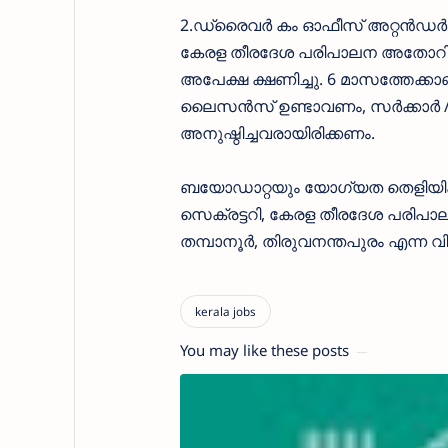
2.ഡ്രൈവർ കം ഓഫീസ് അറ്റൻഡർ
കേരള തീരദേശ പരിപാലന അതോറിറ്
അപേക്ഷ ക്ഷണിച്ചു. 6 മാസത്തേക്
ലൈസൻസ് ഉണ്ടാവണം, സർക്കാർ /
അനുഷ്ഠിച്ചവരായിരിക്കണം.
ബയോഡാറ്റയും യോഗ്യത തെളിയിക്കു
സെക്രട്ടറി, കേരള തീരദേശ പരിപാ
തമ്പാനൂർ, തിരുവനന്തപുരം എന്ന 
You may like these posts