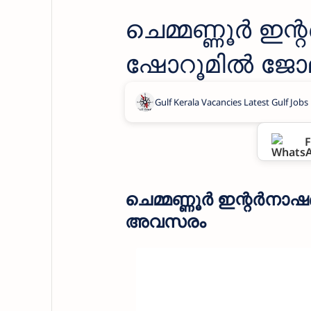
ചെമ്മണ്ണൂർ ഇ
ഷോറൂമിൽ ജോ
F
ചെമ്മണ്ണൂർ ഇന്റർന
അവസരം