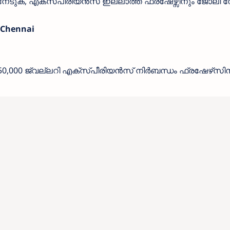
 നേടുക, എക്സ്പീരിയൻസ് ഇല്ലാത്ത ഫ്രഷേഴ്സിനും ജോലി 
 Chennai
50,000 ജ്വല്ലറി എക്സ്പീരിയൻസ് നിർബന്ധം ഫ്രഷേഴ്‌സി