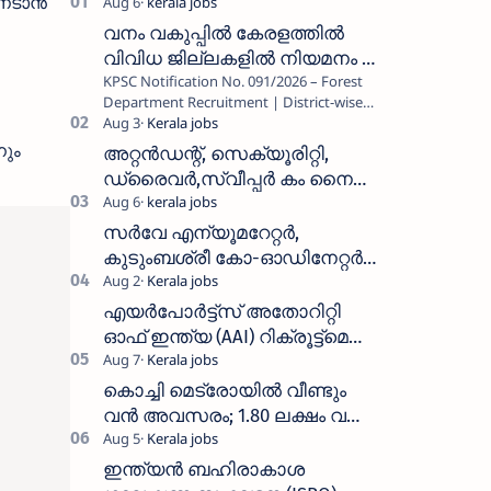
നേടാൻ
വനം വകുപ്പിൽ കേരളത്തിൽ
വിവിധ ജില്ലകളിൽ നിയമനം _
KPSC Notification No. 091/2026 – Forest
Forest Department Recruitment |
Department Recruitment | District-wise
District-wise Vacancies
Vacancies പത്തനംതിട്ട, ഇടുക്കി,
എറണാകുളം, തൃശൂർ, പാലക്കാട്…
നും
അറ്റൻഡന്റ്, സെക്യൂരിറ്റി,
ഡ്രൈവർ,സ്വീപ്പർ കം നൈറ്റ്
വാച്ച്മാൻ തുടങ്ങി നിരവധി
ഒഴിവുകൾ
സർവേ എന്യൂമറേറ്റർ,
കുടുംബശ്രീ കോ-ഓഡിനേറ്റർ,
ആശ വർക്കർ ഒഴിവുകളിൽ
അപേക്ഷിക്കാം
എയർപോർട്ട്സ് അതോറിറ്റി
ഓഫ് ഇന്ത്യ (AAI) റിക്രൂട്ട്മെന്റ്
2026: 800+ ഒഴിവുകൾ,
അപേക്ഷിക്കാനുള്ള അവസാന
കൊച്ചി മെട്രോയിൽ വീണ്ടും
തീയതി സെപ്റ്റംബർ 7
വൻ അവസരം; 1.80 ലക്ഷം വരെ
ശമ്പളം വാങ്ങാം, യോഗ്യത
അറിയാം
ഇന്ത്യൻ ബഹിരാകാശ