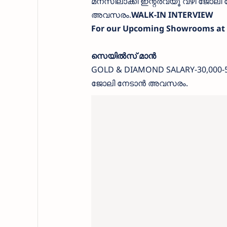
മനസിലാക്കി ഇന്റർവ്യൂ വഴി ജോലി
അവസരം.
WALK-IN INTERVIEW
For our Upcoming Showrooms at
സെയിൽസ് മാൻ
GOLD & DIAMOND SALARY-30,000-
ജോലി നേടാൻ അവസരം.