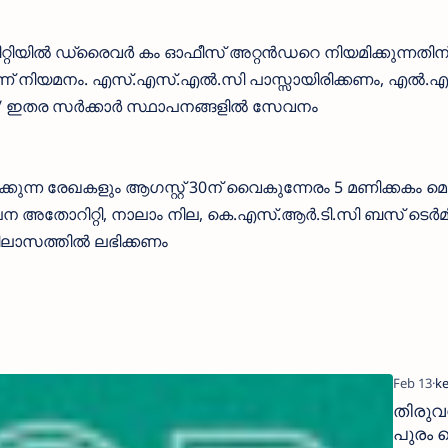
റിയിൽ ഡ്രൈവർ കം ഓഫീസ് അറ്റൻഡറെ നിയമിക്കുന്നതിന
കാണ് നിയമനം. എസ്.എസ്.എൽ.സി പാസ്സായിരിക്കണം, എൽ.എം
 ഇതര സർക്കാർ സ്ഥാപനങ്ങളിൽ സേവനം
ന്ന രേഖകളും ആഗസ്റ്റ് 30ന് വൈകുന്നേരം 5 മണിക്കകം മെ
ലന അതോറിറ്റി, നാലാം നില, കെ.എസ്.ആർ.ടി.സി ബസ് ടെർ
വിലാസത്തിൽ ലഭിക്കണം
തിരുവ
പുരം