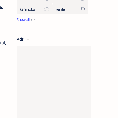
ക.
keral jobs
kerala
Ads
al,