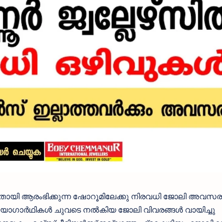
തായി ആരംഭിക്കുന്ന ഷോറൂമിലേക്കു നിരവധി ജോലി അവസര
ള ഉദ്യോഗാർഥികൾ ചുവടെ നൽകിയ ജോലി വിവരങ്ങൾ വായിച്ചു