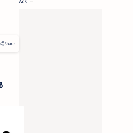
Ads
ൻ