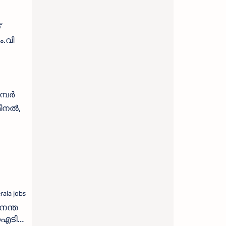
്
.വി
മ്പർ
മിനൽ,
നന്ത
 ഐടി