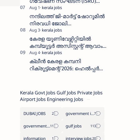
ഗവേഷണ സംഘടന (ISRO)
ICRB യിൽ ജോലി അവസരം
:ശമ്പളം 25, 500 രൂപ മുതൽ
നന്ദിലത്ത് ജി-മാർട്ട് ഷോറൂമിൽ
നിരവധി ജോലി
ഒഴിവുകൾ|Nandilath G-Mart
Showroom vacancies 2026
കേരള യൂണിവേഴ്സിറ്റിയിൽ
കമ്പ്യൂട്ടർ അസിസ്റ്റന്റ് ആവാം
:അവസാന തീയതി: ഓഗസ്റ്റ് 5 ന്
ക്ലീൻ കേരള കമ്പനി
റിക്രൂട്ട്മെന്റ് 2026: ഹെൽപ്പർ
തസ്തികയിലേക്ക് ഓഗസ്റ്റ് 5-ന്
വാക്ക് ഇൻ ഇന്റർവ്യൂ
Kerala Govt Jobs Gulf Jobs Private Jobs
Airport Jobs Engineering Jobs
DUBAI JOBS
government information
government jobs
gulf jobs
information
interview jobs