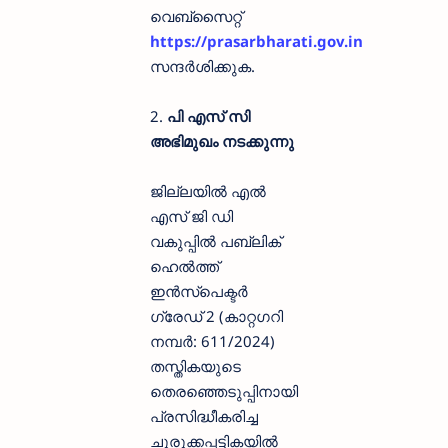
വെബ്സൈറ്റ്
https://prasarbharati.gov.in
സന്ദർശിക്കുക.
2.
പി എസ് സി
അഭിമുഖം നടക്കുന്നു
ജില്ലയില്‍ എല്‍
എസ് ജി ഡി
വകുപ്പില്‍ പബ്ലിക്
ഹെല്‍ത്ത്
ഇന്‍സ്‌പെക്ടര്‍
ഗ്രേഡ് 2 (കാറ്റഗറി
നമ്പര്‍: 611/2024)
തസ്തികയുടെ
തെരഞ്ഞെടുപ്പിനായി
പ്രസിദ്ധീകരിച്ച
ചുരുക്കപ്പട്ടികയില്‍