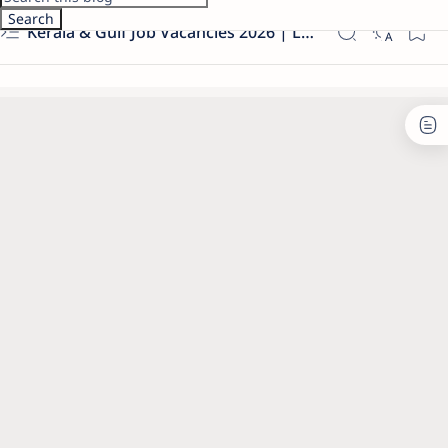
Kerala & Gulf Job Vacancies 2026 | Latest Govt & Private Jobs