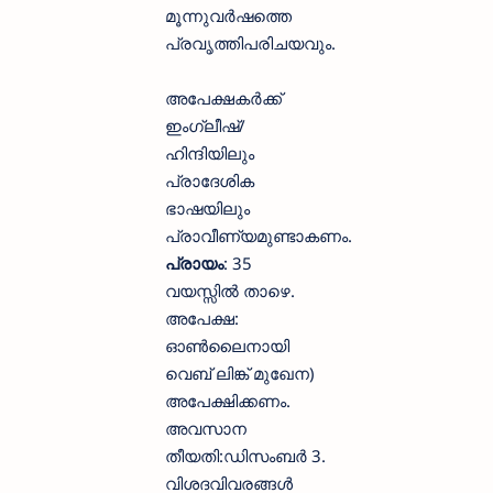
മൂന്നുവർഷത്തെ
പ്രവൃത്തിപരിചയവും.
അപേക്ഷകർക്ക്
ഇംഗ്ലീഷ്/
ഹിന്ദിയിലും
പ്രാദേശിക
ഭാഷയിലും
പ്രാവീണ്യമുണ്ടാകണം.
പ്രായം
: 35
വയസ്സിൽ താഴെ.
അപേക്ഷ:
ഓൺലൈനായി
വെബ് ലിങ്ക് മുഖേന)
അപേക്ഷിക്കണം.
അവസാന
തീയതി:ഡിസംബർ 3.
വിശദവിവരങ്ങൾ