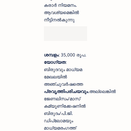
കരാർ നിയമനം.
ആവശ്യമെങ്കിൽ
നീട്ടിനൽകുന്നു
ശമ്പളം
: 35,000 രൂപ.
യോഗ്യത
:
ബിരുദവും മാധ്യമ
മേഖലയിൽ
അഞ്ചുവർഷത്തെ
പ്രവൃത്തിപരിചയവും
.അല്ലെങ്കിൽ
ജേണലിസം/മാസ്
കമ്യൂണിക്കേഷനിൽ
ബിരുദം/പി.ജി.
ഡിപ്ലോമയും
മാധ്യമരംഗത്ത്