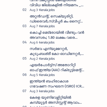
വിവിധ ജില്ലകളിൽ നിയമനം _
Forest Department Recruitment |
District-wise Vacancies
അറ്റൻഡന്റ്, സെക്യൂരിറ്റി,
ഡ്രൈവർ,സ്വീപ്പർ കം നൈറ്റ്
വാച്ച്മാൻ തുടങ്ങി നിരവധി
ഒഴിവുകൾ
കൊച്ചി മെട്രോയിൽ വീണ്ടും വൻ
അവസരം; 1.80 ലക്ഷം വരെ
ശമ്പളം വാങ്ങാം, യോഗ്യത
അറിയാം
സർവേ എന്യൂമറേറ്റർ,
കുടുംബശ്രീ കോ-ഓഡിനേറ്റർ,
ആശ വർക്കർ ഒഴിവുകളിൽ
അപേക്ഷിക്കാം
എയർപോർട്ട്സ് അതോറിറ്റി
ഓഫ് ഇന്ത്യ (AAI) റിക്രൂട്ട്മെന്റ്
2026: 800+ ഒഴിവുകൾ,
അപേക്ഷിക്കാനുള്ള അവസാന
ഇന്ത്യൻ ബഹിരാകാശ
തീയതി സെപ്റ്റംബർ 7
ഗവേഷണ സംഘടന (ISRO) ICRB
യിൽ ജോലി അവസരം :ശമ്പളം
25, 500 രൂപ മുതൽ
കേരള യൂണിവേഴ്സിറ്റിയിൽ
കമ്പ്യൂട്ടർ അസിസ്റ്റന്റ് ആവാം