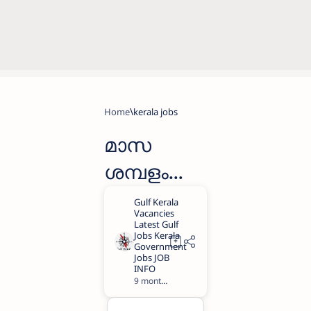
Home
kerala jobs
മാസ
ശമ്പളം
35,000
രൂപ,
ദൂരദർശൻ,
ആകാശ
9 months ago
1
വാണി