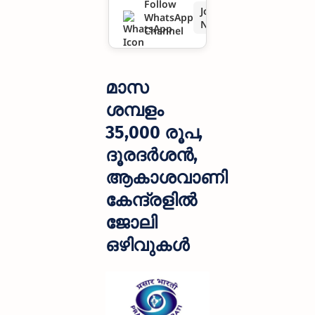
Follow
Join
WhatsApp
കേന്ദ്രളിൽ
Now
Channel
ജോലി
ഒഴിവുകൾ
മാസ
ശമ്പളം
35,000 രൂപ,
ദൂരദർശൻ,
ആകാശവാണി
കേന്ദ്രളിൽ
ജോലി
ഒഴിവുകൾ