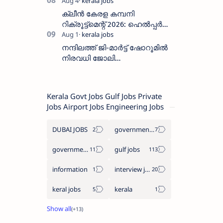
:അവസാന തീയതി: ഓഗസ്റ്റ് 5 ന്
ക്ലീൻ കേരള കമ്പനി
റിക്രൂട്ട്മെന്റ് 2026: ഹെൽപ്പർ
തസ്തികയിലേക്ക് ഓഗസ്റ്റ് 5-ന്
വാക്ക് ഇൻ ഇന്റർവ്യൂ
നന്ദിലത്ത് ജി-മാർട്ട് ഷോറൂമിൽ
നിരവധി ജോലി
ഒഴിവുകൾ|Nandilath G-Mart
Showroom vacancies 2026
Kerala Govt Jobs Gulf Jobs Private
Jobs Airport Jobs Engineering Jobs
DUBAI JOBS
government information
government jobs
gulf jobs
information
interview jobs
keral jobs
kerala