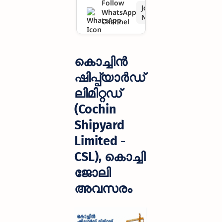
Follow
Join
WhatsApp
CSL),
Now
Channel
കൊച്ചി
ജോലി
കൊച്ചിൻ
അവസരം
ഷിപ്പ്യാർഡ്
ലിമിറ്റഡ്
(Cochin
Shipyard
Limited -
CSL), കൊച്ചി
ജോലി
അവസരം