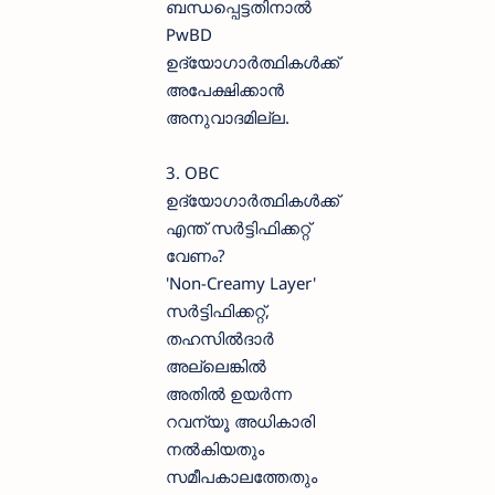
ബന്ധപ്പെട്ടതിനാൽ
PwBD
ഉദ്യോഗാർത്ഥികൾക്ക്
അപേക്ഷിക്കാൻ
അനുവാദമില്ല.
3. OBC
ഉദ്യോഗാർത്ഥികൾക്ക്
എന്ത് സർട്ടിഫിക്കറ്റ്
വേണം?
'Non-Creamy Layer'
സർട്ടിഫിക്കറ്റ്,
തഹസിൽദാർ
അല്ലെങ്കിൽ
അതിൽ ഉയർന്ന
റവന്യൂ അധികാരി
നൽകിയതും
സമീപകാലത്തേതും