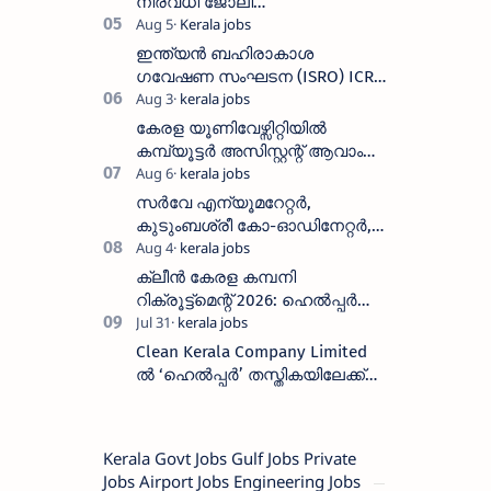
നിരവധി ജോലി
ഒഴിവുകൾ|Nandilath G-Mart
Showroom vacancies 2026
ഇന്ത്യൻ ബഹിരാകാശ
ഗവേഷണ സംഘടന (ISRO) ICRB
യിൽ ജോലി അവസരം :ശമ്പളം
25, 500 രൂപ മുതൽ
കേരള യൂണിവേഴ്സിറ്റിയിൽ
കമ്പ്യൂട്ടർ അസിസ്റ്റന്റ് ആവാം
:അവസാന തീയതി: ഓഗസ്റ്റ് 5 ന്
സർവേ എന്യൂമറേറ്റർ,
കുടുംബശ്രീ കോ-ഓഡിനേറ്റർ,
ആശ വർക്കർ ഒഴിവുകളിൽ
അപേക്ഷിക്കാം
ക്ലീൻ കേരള കമ്പനി
റിക്രൂട്ട്മെന്റ് 2026: ഹെൽപ്പർ
തസ്തികയിലേക്ക് ഓഗസ്റ്റ് 5-ന്
വാക്ക് ഇൻ ഇന്റർവ്യൂ
Clean Kerala Company Limited
ൽ ‘ഹെൽപ്പർ’ തസ്തികയിലേക്ക്
വാക്ക്-ഇൻ ഇന്റർവ്യൂ
നടത്തുന്നു
Kerala Govt Jobs Gulf Jobs Private
Jobs Airport Jobs Engineering Jobs