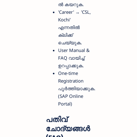
ൽ കയറുക.
'Career' → 'CSL,
Kochi'
എന്നതിൽ
ക്ലിക്ക്
ചെയ്യുക.
User Manual &
FAQ വായിച്ച്
ഉറപ്പാക്കുക.
One-time
Registration
പൂർത്തിയാക്കുക.
(SAP Online
Portal)
പതിവ്
ചോദ്യങ്ങൾ