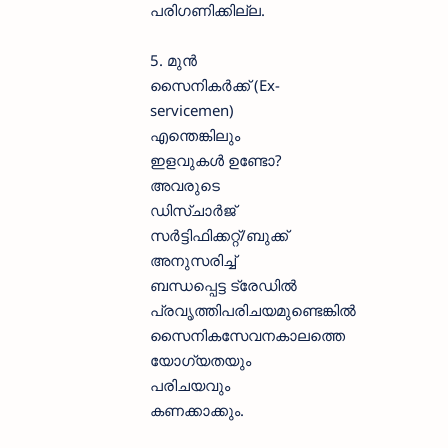
പരിഗണിക്കില്ല.
5. മുൻ
സൈനികർക്ക് (Ex-
servicemen)
എന്തെങ്കിലും
ഇളവുകൾ ഉണ്ടോ?
അവരുടെ
ഡിസ്ചാർജ്
സർട്ടിഫിക്കറ്റ്/ബുക്ക്
അനുസരിച്ച്
ബന്ധപ്പെട്ട ട്രേഡിൽ
പ്രവൃത്തിപരിചയമുണ്ടെങ്കിൽ
സൈനികസേവനകാലത്തെ
യോഗ്യതയും
പരിചയവും
കണക്കാക്കും.