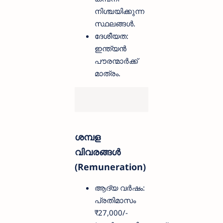
നിശ്ചയിക്കുന്ന
സ്ഥലങ്ങൾ.
ദേശീയത:
ഇന്ത്യൻ
പൗരന്മാർക്ക്
മാത്രം.
ശമ്പള
വിവരങ്ങൾ
(Remuneration)
ആദ്യ വർഷം:
പ്രതിമാസം
₹27,000/-