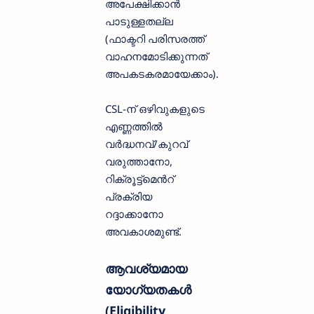
അപേക്ഷിക്കാൻ
പാടുള്ളതല്ല
(ഫാക്ടറി പരിസരത്ത്
വാഹനമോടിക്കുന്നത്
അപകടകരമായേക്കാം).
CSL-ന് ഒഴിവുകളുടെ
എണ്ണത്തിൽ
വർദ്ധനവ്/കുറവ്
വരുത്താനോ,
റിക്രൂട്ട്മെൻറ്
പ്രക്രിയ
റദ്ദാക്കാനോ
അവകാശമുണ്ട്.
ആവശ്യമായ
യോഗ്യതകൾ
(Eligibility