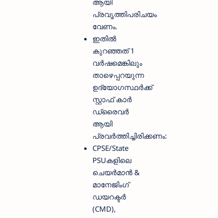
ആയി
പ്രവൃത്തിപരിചയം
വേണം.
ഇതിൽ
കുറഞ്ഞത് 1
വർഷമെങ്കിലും
താഴെപ്പറയുന്ന
ഉദ്യോഗസ്ഥർക്ക്
സ്റ്റാഫ് കാർ
ഡ്രൈവർ
ആയി
പ്രവർത്തിച്ചിരിക്കണം:
CPSE/State
PSUകളിലെ
ചെയർമാൻ &
മാനേജിംഗ്
ഡയറക്ടർ
(CMD),