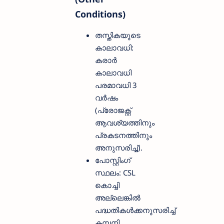
Conditions)
തസ്തികയുടെ
കാലാവധി:
കരാർ
കാലാവധി
പരമാവധി 3
വർഷം
(പ്രോജക്റ്റ്
ആവശ്യത്തിനും
പ്രകടനത്തിനും
അനുസരിച്ച്).
പോസ്റ്റിംഗ്
സ്ഥലം: CSL
കൊച്ചി
അല്ലെങ്കിൽ
പദ്ധതികൾക്കനുസരിച്ച്
കമ്പനി