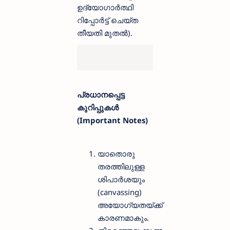
ഉദ്യോഗാർത്ഥി
റിപ്പോർട്ട് ചെയ്ത
തീയതി മുതൽ).
പ്രധാനപ്പെട്ട
കുറിപ്പുകൾ
(Important Notes)
യാതൊരു
തരത്തിലുള്ള
ശിപാർശയും
(canvassing)
അയോഗ്യതയ്ക്ക്
കാരണമാകും.