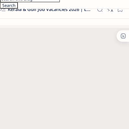
Kerala & Gulf Job Vacancies 2026 | Latest Govt & Private Jobs