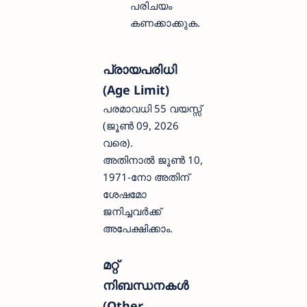
പരിചയം
കണക്കാക്കുക.
പ്രായപരിധി
(Age Limit)
പരമാവധി 55 വയസ്സ്
(ജൂൺ 09, 2026
വരെ).
അതിനാൽ ജൂൺ 10,
1971-നോ അതിന്
ശേഷമോ
ജനിച്ചവർക്ക്
അപേക്ഷിക്കാം.
മറ്റ്
നിബന്ധനകൾ
(Other