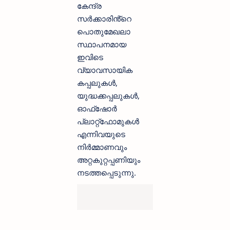
കേന്ദ്ര
സർക്കാരിൻ്റെ
പൊതുമേഖലാ
സ്ഥാപനമായ
ഇവിടെ
വ്യാവസായിക
കപ്പലുകൾ,
യുദ്ധക്കപ്പലുകൾ,
ഓഫ്ഷോർ
പ്ലാറ്റ്ഫോമുകൾ
എന്നിവയുടെ
നിർമ്മാണവും
അറ്റകുറ്റപ്പണിയും
നടത്തപ്പെടുന്നു.