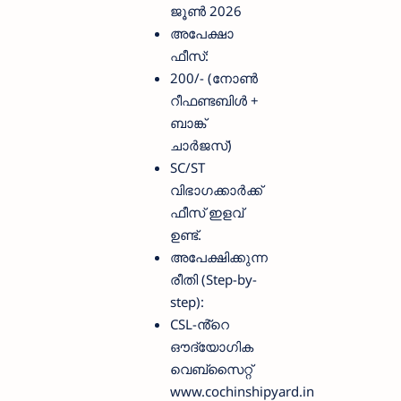
ജൂൺ 2026
അപേക്ഷാ
ഫീസ്:
200/- (നോൺ
റീഫണ്ടബിൾ +
ബാങ്ക്
ചാർജസ്)
SC/ST
വിഭാഗക്കാർക്ക്
ഫീസ് ഇളവ്
ഉണ്ട്.
അപേക്ഷിക്കുന്ന
രീതി (Step-by-
step):
CSL-ൻ്റെ
ഔദ്യോഗിക
വെബ്സൈറ്റ്
www.cochinshipyard.in