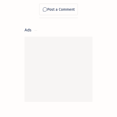
ഒഴിവുകളിലേ
ക്ക്
ഫെബ്രുവരി
07 വരെ
അപേക്ഷിക്കാം
Ads