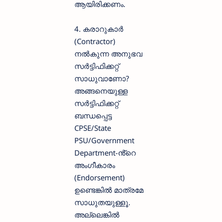
ആയിരിക്കണം.
4. കരാറുകാർ
(Contractor)
നൽകുന്ന അനുഭവ
സർട്ടിഫിക്കറ്റ്
സാധുവാണോ?
അങ്ങനെയുള്ള
സർട്ടിഫിക്കറ്റ്
ബന്ധപ്പെട്ട
CPSE/State
PSU/Government
Department-ൻ്റെ
അംഗീകാരം
(Endorsement)
ഉണ്ടെങ്കിൽ മാത്രമേ
സാധുതയുള്ളൂ.
അല്ലെങ്കിൽ