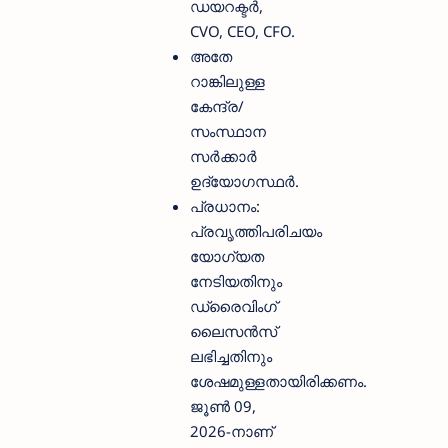
ഡയറക്ടർ,
CVO, CEO, CFO.
അതേ
റാങ്കിലുള്ള
കേന്ദ്ര/
സംസ്ഥാന
സർക്കാർ
ഉദ്യോഗസ്ഥർ.
പ്രധാനം:
പ്രവൃത്തിപരിചയം
യോഗ്യത
നേടിയതിനും
ഡ്രൈവിംഗ്
ലൈസൻസ്
ലഭിച്ചതിനും
ശേഷമുള്ളതായിരിക്കണം.
ജൂൺ 09,
2026-നാണ്