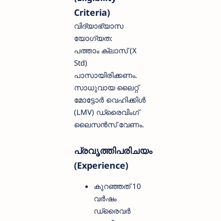
Criteria)
വിദ്യാഭ്യാസ
യോഗ്യത:
പത്താം ക്ലാസ് (X
Std)
പാസായിരിക്കണം.
സാധുവായ ലൈറ്റ്
മോട്ടോർ വെഹിക്കിൾ
(LMV) ഡ്രൈവിംഗ്
ലൈസൻസ് വേണം.
പ്രവൃത്തിപരിചയം
(Experience)
കുറഞ്ഞത് 10
വർഷം
ഡ്രൈവർ