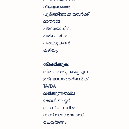
വിജയകരമായി
പൂർത്തിയാക്കിയവർക്ക്
മാത്രമേ
പ്രായോഗിക
പരീക്ഷയിൽ
പങ്കെടുക്കാൻ
കഴിയൂ.
ശ്രദ്ധിക്കുക
:
തിരഞ്ഞെടുക്കപ്പെടുന്ന
ഉദ്യോഗാർത്ഥികൾക്ക്
TA/DA
ലഭിക്കുന്നതല്ല.
കോൾ ലെറ്റർ
വെബ്സൈറ്റിൽ
നിന്ന് ഡൗൺലോഡ്
ചെയ്യണം.