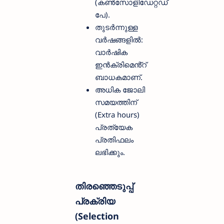
(കൺസോളിഡേറ്റഡ്
പേ).
തുടർന്നുള്ള
വർഷങ്ങളിൽ:
വാർഷിക
ഇൻക്രിമെൻ്റ്
ബാധകമാണ്.
അധിക ജോലി
സമയത്തിന്
(Extra hours)
പ്രത്യേക
പ്രതിഫലം
ലഭിക്കും.
തിരഞ്ഞെടുപ്പ്
പ്രക്രിയ
(Selection