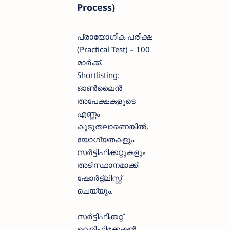
Process)
പ്രായോഗിക പരീക്ഷ
(Practical Test) – 100
മാർക്ക്.
Shortlisting:
ഓൺലൈൻ
അപേക്ഷകളുടെ
എണ്ണം
കൂടുതലാണെങ്കിൽ,
യോഗ്യതകളും
സർട്ടിഫിക്കറ്റുകളും
അടിസ്ഥാനമാക്കി
ഷോർട്ട്ലിസ്റ്റ്
ചെയ്യും.
സർട്ടിഫിക്കറ്റ്
വെരിഫിക്കേഷൻ