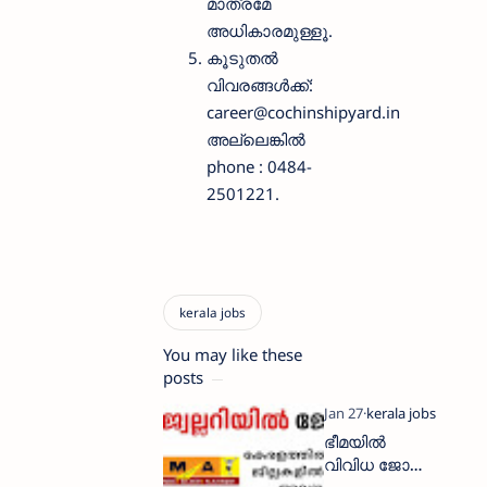
മാത്രമേ
അധികാരമുള്ളൂ.
കൂടുതൽ
വിവരങ്ങൾക്ക്:
career@cochinshipyard.in
അല്ലെങ്കിൽ
phone : 0484-
2501221.
You may like these
posts
ഭീമയിൽ
വിവിധ ജോലി