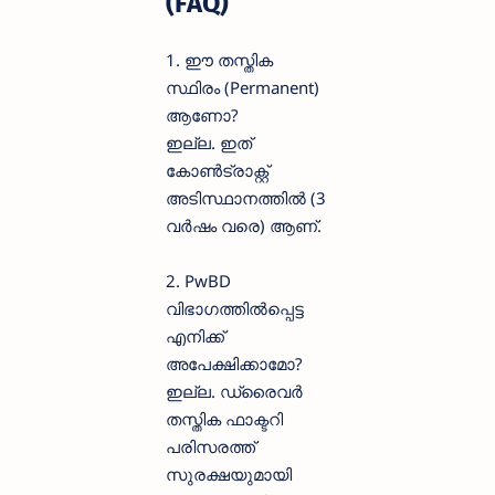
(FAQ)
1. ഈ തസ്തിക
സ്ഥിരം (Permanent)
ആണോ?
ഇല്ല. ഇത്
കോൺട്രാക്റ്റ്
അടിസ്ഥാനത്തിൽ (3
വർഷം വരെ) ആണ്.
2. PwBD
വിഭാഗത്തിൽപ്പെട്ട
എനിക്ക്
അപേക്ഷിക്കാമോ?
ഇല്ല. ഡ്രൈവർ
തസ്തിക ഫാക്ടറി
പരിസരത്ത്
സുരക്ഷയുമായി