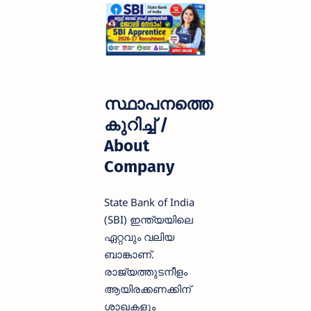
സ്ഥാപനത്തെ
കുറിച്ച് /
About
Company
State Bank of India
(SBI) ഇന്ത്യയിലെ
ഏറ്റവും വലിയ
ബാങ്കാണ്.
രാജ്യത്തുടനീളം
ആയിരക്കണക്കിന്
ശാഖകളും