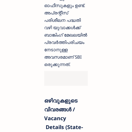
ഓഫീസുകളും ഉണ്ട്.
അപ്രന്റീസ്
പരിശീലന പദ്ധതി
വഴി യുവാക്കൾക്ക്
ബാങ്കിംഗ് മേഖലയിൽ
പ്രവർത്തിപരിചയം
നേടാനുള്ള
അവസരമാണ് SBI
ഒരുക്കുന്നത്.
ഒഴിവുകളുടെ
വിവരങ്ങൾ /
Vacancy
Details (State-