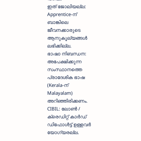
ഇത് ജോലിയല്ല:
Apprentice-ന്
ബാങ്കിലെ
ജീവനക്കാരുടെ
ആനുകൂല്യങ്ങൾ
ലഭിക്കില്ല.
ഭാഷാ നിബന്ധന:
അപേക്ഷിക്കുന്ന
സംസ്ഥാനത്തെ
പ്രാദേശിക ഭാഷ
(Kerala-ന്
Malayalam)
അറിഞ്ഞിരിക്കണം.
CIBIL: ലോൺ /
ക്രെഡിറ്റ് കാർഡ്
ഡിഫോൾട്ട് ഉള്ളവർ
യോഗ്യരല്ല.