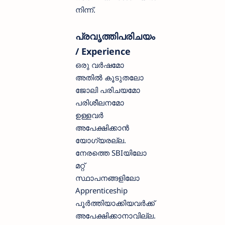
നിന്ന്.
പ്രവൃത്തിപരിചയം
/ Experience
ഒരു വർഷമോ
അതിൽ കൂടുതലോ
ജോലി പരിചയമോ
പരിശീലനമോ
ഉള്ളവർ
അപേക്ഷിക്കാൻ
യോഗ്യരല്ല.
നേരത്തെ SBIയിലോ
മറ്റ്
സ്ഥാപനങ്ങളിലോ
Apprenticeship
പൂർത്തിയാക്കിയവർക്ക്
അപേക്ഷിക്കാനാവില്ല.