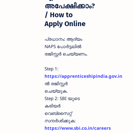
അപേക്ഷിക്കാം?
/ How to
Apply Online
പ്രധാനം: ആദ്യം
NAPS പോർട്ടലിൽ
രജിസ്റ്റർ ചെയ്യണം.
Step 1:
https://apprenticeshipindia.gov.in
ൽ രജിസ്റ്റർ
ചെയ്യുക.
Step 2: SBI യുടെ
കരിയർ
വെബ്സൈറ്റ്
സന്ദർശിക്കുക:
https://www.sbi.co.in/careers