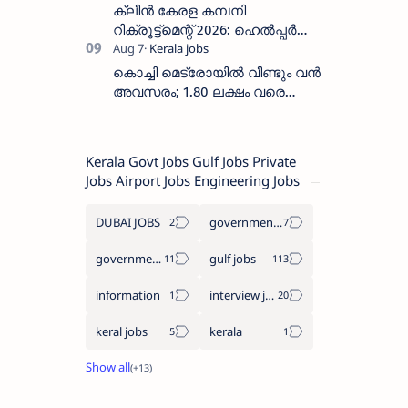
ക്ലീൻ കേരള കമ്പനി
റിക്രൂട്ട്മെന്റ് 2026: ഹെൽപ്പർ
തസ്തികയിലേക്ക് ഓഗസ്റ്റ് 5-ന്
വാക്ക് ഇൻ ഇന്റർവ്യൂ
കൊച്ചി മെട്രോയിൽ വീണ്ടും വൻ
അവസരം; 1.80 ലക്ഷം വരെ
ശമ്പളം വാങ്ങാം, യോഗ്യത
അറിയാം
Kerala Govt Jobs Gulf Jobs Private
Jobs Airport Jobs Engineering Jobs
DUBAI JOBS
government information
government jobs
gulf jobs
information
interview jobs
keral jobs
kerala