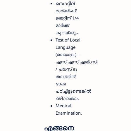
നെഗറ്റീവ്
മാർക്കിംഗ്:
തെറ്റിന് 1/4
മാർക്ക്
കുറയ്ക്കും.
Test of Local
Language
(മലയാളം) –
എസ്.എസ്.എൽ.സി
/ പ്ലസ് ടു
തലത്തിൽ
ഭാഷ
പഠിച്ചിട്ടുണ്ടെങ്കിൽ
ഒഴിവാക്കാം.
Medical
Examination.
എങ്ങനെ