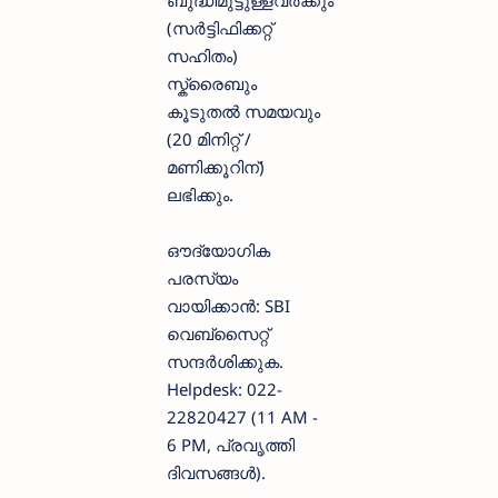
(സർട്ടിഫിക്കറ്റ്
സഹിതം)
സ്ക്രൈബും
കൂടുതൽ സമയവും
(20 മിനിറ്റ് /
മണിക്കൂറിന്)
ലഭിക്കും.
ഔദ്യോഗിക
പരസ്യം
വായിക്കാൻ: SBI
വെബ്സൈറ്റ്
സന്ദർശിക്കുക.
Helpdesk: 022-
22820427 (11 AM -
6 PM, പ്രവൃത്തി
ദിവസങ്ങൾ).