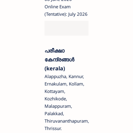
Online Exam
(Tentative): July 2026
പരീക്ഷാ
കേന്ദ്രങ്ങൾ
(kerala)
Alappuzha, Kannur,
Ernakulam, Kollam,
Kottayam,
Kozhikode,
Malappuram,
Palakkad,
Thiruvananthapuram,
Thrissur.