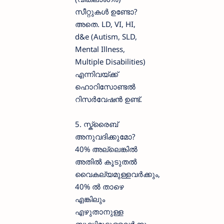
സീറ്റുകൾ ഉണ്ടോ?
അതെ. LD, VI, HI,
d&e (Autism, SLD,
Mental Illness,
Multiple Disabilities)
എന്നിവയ്ക്ക്
ഹൊറിസോണ്ടൽ
റിസർവേഷൻ ഉണ്ട്.
5. സ്ക്രൈബ്
അനുവദിക്കുമോ?
40% അല്ലെങ്കിൽ
അതിൽ കൂടുതൽ
വൈകല്യമുള്ളവർക്കും,
40% ൽ താഴെ
എങ്കിലും
എഴുതാനുള്ള
ബുദ്ധിമുട്ടുള്ളവർക്കും