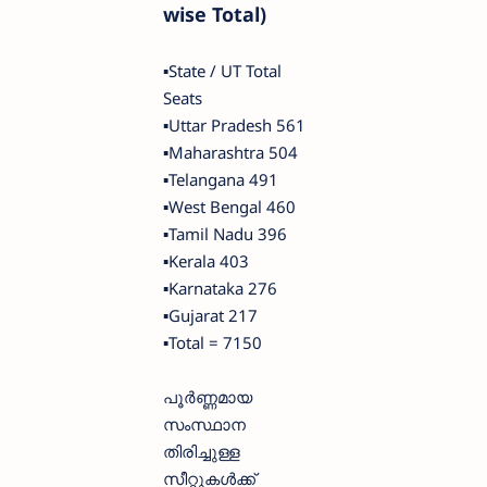
wise Total)
▪️State / UT Total
Seats
▪️Uttar Pradesh 561
▪️Maharashtra 504
▪️Telangana 491
▪️West Bengal 460
▪️Tamil Nadu 396
▪️Kerala 403
▪️Karnataka 276
▪️Gujarat 217
▪️Total = 7150
പൂർണ്ണമായ
സംസ്ഥാന
തിരിച്ചുള്ള
സീറ്റുകൾക്ക്