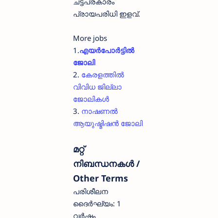
ചട്ടപ്രകാരം
പ്രായപരിധി ഇളവ്.
More jobs
1.
എയർപോർട്ടിൽ
ജോലി
2.
കേരളത്തിൽ
വിവിധ ജില്ലാ
ജോലികൾ
3.
നാഷണൽ
ആയുഷ്മിഷൻ ജോലി
മറ്റ്
നിബന്ധനകൾ /
Other Terms
പരിശീലന
ദൈർഘ്യം: 1
വർഷം