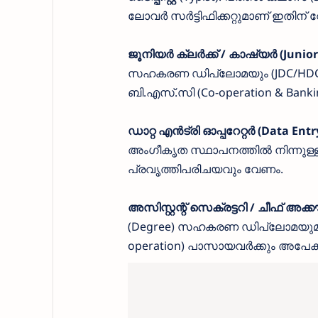
ലോവർ സർട്ടിഫിക്കറ്റുമാണ് ഇതിന
ജൂനിയർ ക്ലർക്ക് / കാഷ്യർ (Junior
സഹകരണ ഡിപ്ലോമയും (JDC/HDC) ആ
ബി.എസ്.സി (Co-operation & Banking
ഡാറ്റ എൻട്രി ഓപ്പറേറ്റർ (Data Ent
അംഗീകൃത സ്ഥാപനത്തിൽ നിന്നുള്ള ഡാ
പ്രവൃത്തിപരിചയവും വേണം.
അസിസ്റ്റന്റ് സെക്രട്ടറി / ചീഫ് അക്കൗ
(Degree) സഹകരണ ഡിപ്ലോമയുമാണ്
operation) പാസായവർക്കും അപേക്ഷ