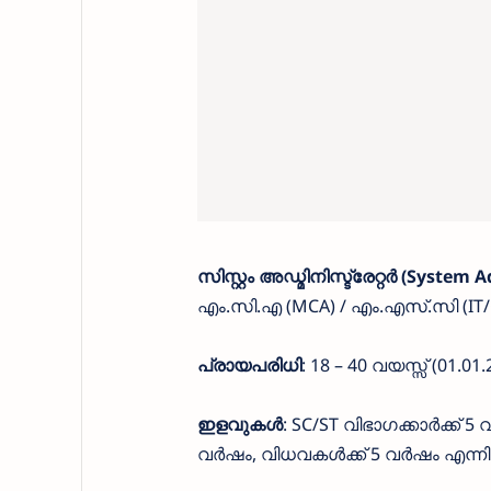
സിസ്റ്റം അഡ്മിനിസ്ട്രേറ്റർ (System 
എം.സി.എ (MCA) / എം.എസ്.സി (IT/
പ്രായപരിധി
: 18 – 40 വയസ്സ് (01.01.
ഇളവുകൾ
: SC/ST വിഭാഗക്കാർക്ക് 
വർഷം, വിധവകൾക്ക് 5 വർഷം എന്നിങ