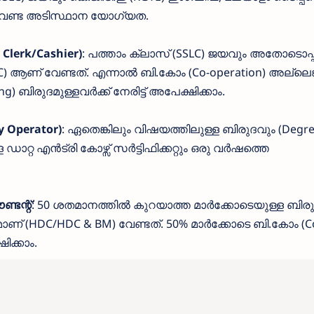
് വേണ്ട അടിസ്ഥാന യോഗ്യത.
 Clerk/Cashier)
: പത്താം ക്ലാസ് (SSLC) ജയവും അതോടൊപ്
ണ് വേണ്ടത്. എന്നാൽ ബി.കോം (Co-operation) അല്ലെങ
) ബിരുദമുള്ളവർക്ക് നേരിട്ട് അപേക്ഷിക്കാം.
ry Operator)
: ഏതെങ്കിലും വിഷയത്തിലുള്ള ബിരുദവും (Degre
റ്റ എൻട്രി കോഴ്സ് സർട്ടിഫിക്കറ്റും ഒരു വർഷത്തെ
ണ്ടന്റ്
: 50 ശതമാനത്തിൽ കുറയാത്ത മാർക്കോടെയുള്ള ബിരു
 (HDC/HDC & BM) വേണ്ടത്. 50% മാർക്കോടെ ബി.കോം (C
ിക്കാം.