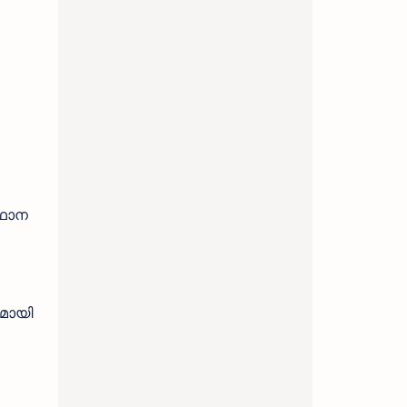
സ്ഥാന
മായി