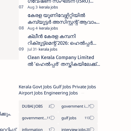
ഗവേഷണ സംഘടന (ISRO)
ICRB യിൽ ജോലി അവസരം
:ശമ്പളം 25, 500 രൂപ മുതൽ
കേരള യൂണിവേഴ്സിറ്റിയിൽ
കമ്പ്യൂട്ടർ അസിസ്റ്റന്റ് ആവാം
:അവസാന തീയതി: ഓഗസ്റ്റ് 5 ന്
ക്ലീൻ കേരള കമ്പനി
റിക്രൂട്ട്മെന്റ് 2026: ഹെൽപ്പർ
തസ്തികയിലേക്ക് ഓഗസ്റ്റ് 5-ന്
വാക്ക് ഇൻ ഇന്റർവ്യൂ
Clean Kerala Company Limited
ൽ ‘ഹെൽപ്പർ’ തസ്തികയിലേക്ക്
വാക്ക്-ഇൻ ഇന്റർവ്യൂ
നടത്തുന്നു
Kerala Govt Jobs Gulf Jobs Private Jobs
Airport Jobs Engineering Jobs
DUBAI JOBS
government information
്കും.
government jobs
gulf jobs
റ്റിംഗ്
information
interview jobs