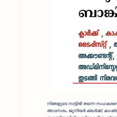
നിങ്ങളുടെ നാട്ടിൽ തന്നെ സഹകരണ
അവസരം. ജൂനിയർ ക്ലർക്ക്, കാഷ്യർ, സിസ