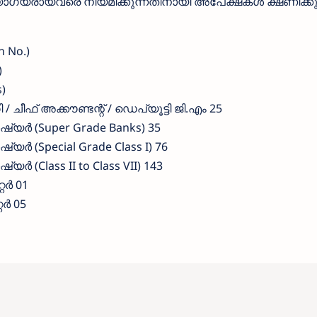
യോഗ്യരായവരെ നിയമിക്കുന്നതിനായി അപേക്ഷകൾ ക്ഷണിക്കുന
n No.)
)
)
ി / ചീഫ് അക്കൗണ്ടന്റ് / ഡെപ്യൂട്ടി ജി.എം 25
ാഷ്യർ (Super Grade Banks) 35
ഷ്യർ (Special Grade Class I) 76
്യർ (Class II to Class VII) 143
്റർ 01
റർ 05