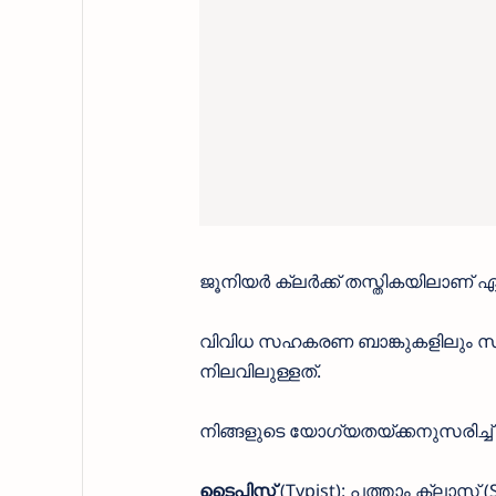
ജൂനിയർ ക്ലർക്ക് തസ്തികയിലാണ് ഏറ്റ
വിവിധ സഹകരണ ബാങ്കുകളിലും 
നിലവിലുള്ളത്.
നിങ്ങളുടെ യോഗ്യതയ്ക്കനുസരിച്ച് ഒ
ടൈപ്പിസ്റ്റ്
(Typist): പത്താം ക്ലാസ് 