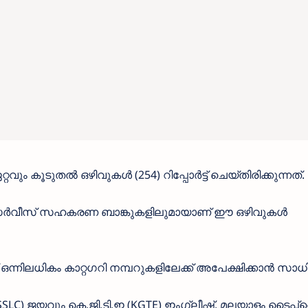
വും കൂടുതൽ ഒഴിവുകൾ (254) റിപ്പോർട്ട് ചെയ്തിരിക്കുന്നത്.
സർവീസ് സഹകരണ ബാങ്കുകളിലുമായാണ് ഈ ഒഴിവുകൾ
ന്നിലധികം കാറ്റഗറി നമ്പറുകളിലേക്ക് അപേക്ഷിക്കാൻ സാധിക
(SSLC) ജയവും കെ.ജി.ടി.ഇ (KGTE) ഇംഗ്ലീഷ്, മലയാളം ടൈപ്പ്റൈ