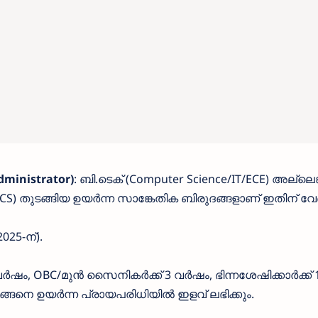
Administrator)
: ബി.ടെക് (Computer Science/IT/ECE) അല്ലെങ
CS) തുടങ്ങിയ ഉയർന്ന സാങ്കേതിക ബിരുദങ്ങളാണ് ഇതിന് വേണ
2025-ന്).
5 വർഷം, OBC/മുൻ സൈനികർക്ക് 3 വർഷം, ഭിന്നശേഷിക്കാർക്ക് 
്ങനെ ഉയർന്ന പ്രായപരിധിയിൽ ഇളവ് ലഭിക്കും.