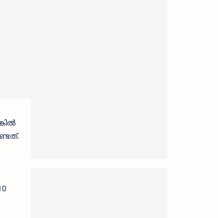
്കിൽ
്ടത്.
10