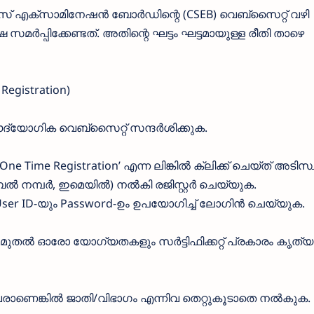
 സർവീസ് എക്സാമിനേഷൻ ബോർഡിന്റെ (CSEB) വെബ്സൈറ്റ് വഴി
്പിക്കേണ്ടത്. അതിന്റെ ഘട്ടം ഘട്ടമായുള്ള രീതി താഴെ
egistration)
ദ്യോഗിക വെബ്സൈറ്റ് സന്ദർശിക്കുക.
ർ ‘One Time Registration’ എന്ന ലിങ്കിൽ ക്ലിക്ക് ചെയ്ത് അടി
ൽ നമ്പർ, ഇമെയിൽ) നൽകി രജിസ്റ്റർ ചെയ്യുക.
 User ID-യും Password-ഉം ഉപയോഗിച്ച് ലോഗിൻ ചെയ്യുക.
ുതൽ ഓരോ യോഗ്യതകളും സർട്ടിഫിക്കറ്റ് പ്രകാരം കൃത്യ
ാണെങ്കിൽ ജാതി/വിഭാഗം എന്നിവ തെറ്റുകൂടാതെ നൽകുക.