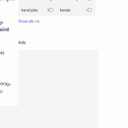
keral jobs
kerala
പം
്കിൽ
Ads
e)
ദവും
o-