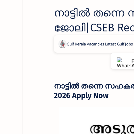
നാട്ടിൽ തന്ന
ജോലി|CSEB Recr
F
നാട്ടിൽ തന്നെ സഹകര
2026 Apply Now