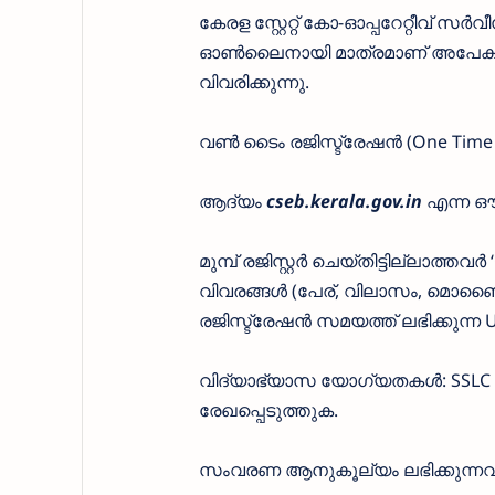
കേരള സ്റ്റേറ്റ് കോ-ഓപ്പറേറ്റീവ്
ഓൺലൈനായി മാത്രമാണ് അപേക്ഷ സമർപ
വിവരിക്കുന്നു.
വൺ ടൈം രജിസ്ട്രേഷൻ (One Time R
ആദ്യം
cseb.kerala.gov.in
എന്ന ഔ
മുമ്പ് രജിസ്റ്റർ ചെയ്തിട്ടില്ലാത്തവ
വിവരങ്ങൾ (പേര്, വിലാസം, മൊബൈ
രജിസ്ട്രേഷൻ സമയത്ത് ലഭിക്കുന്ന
വിദ്യാഭ്യാസ യോഗ്യതകൾ: SSLC മ
രേഖപ്പെടുത്തുക.
സംവരണ ആനുകൂല്യം ലഭിക്കുന്നവര