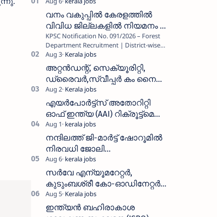
്നു.
വനം വകുപ്പിൽ കേരളത്തിൽ
വിവിധ ജില്ലകളിൽ നിയമനം _
KPSC Notification No. 091/2026 – Forest
Forest Department Recruitment |
Department Recruitment | District-wise
District-wise Vacancies
Vacancies പത്തനംതിട്ട, ഇടുക്കി,
എറണാകുളം, തൃശൂർ, പാലക്കാട്…
അറ്റൻഡന്റ്, സെക്യൂരിറ്റി,
ഡ്രൈവർ,സ്വീപ്പർ കം നൈറ്റ്
വാച്ച്മാൻ തുടങ്ങി നിരവധി
ഒഴിവുകൾ
എയർപോർട്ട്സ് അതോറിറ്റി
ഓഫ് ഇന്ത്യ (AAI) റിക്രൂട്ട്മെന്റ്
2026: 800+ ഒഴിവുകൾ,
അപേക്ഷിക്കാനുള്ള അവസാന
നന്ദിലത്ത് ജി-മാർട്ട് ഷോറൂമിൽ
തീയതി സെപ്റ്റംബർ 7
നിരവധി ജോലി
ഒഴിവുകൾ|Nandilath G-Mart
Showroom vacancies 2026
സർവേ എന്യൂമറേറ്റർ,
കുടുംബശ്രീ കോ-ഓഡിനേറ്റർ,
ആശ വർക്കർ ഒഴിവുകളിൽ
അപേക്ഷിക്കാം
ഇന്ത്യൻ ബഹിരാകാശ